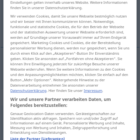
Einstellungen gelten innerhalb unseres Website. Weitere Informationen
finden Sie in unserer Datenschutzerklärung.
Übersicht aller Übersetzungen
Wir verwenden Cookies, damit Sie unsere Webseite bestmöglich nutzen
(Für mehr Details die Übersetzung anklicken/antippen)
und wir besser mit Ihnen kommunizieren können. Notwendige,
funktionale und statistische Cookies, die für den Betrieb der Webseite
as quick as a flash
und der statistischen Auswertung unserer Webseite erforderlich sind,
werden auf Grundlage unserer Vorauswahl immer auf Ihrem Endgerät
gespeichert. Marketing-Cookies und Cookies, die der Bereitstellung
personalisierter Werbung dienen, werden nur gespeichert, wenn Sie uns
durch einen Klick auf den „Akzeptieren“-Button Ihr Einverständnis
geben. Klicken Sie ansonsten auf „Fortfahren ohne Akzeptieren“. Sie
können Ihre Einwilligung jederzeit für zukünftige Besuche unserer
as
quick
as a
flash
blitzschnell
Webseite widerrufen. Wenn Sie weitere Informationen zu den Cookies
und den Anpassungsmöglichkeiten möchten, klicken Sie einfach auf den
Button „Mehr Optionen“. Weitergehende Hinweise zu der
Datenverarbeitung entnehmen Sie ansonsten unserer
Datenschutzerklärung
. Hier finden Sie unser
Impressum
.
„blitzschnell“
: Adverb
Wir und unsere Partner verarbeiten Daten, um
Folgendes bereitzustellen:
blitzschnell
Genaue Geolocation-Daten verwenden. Geräteeigenschaften zur
adv
Identifikation aktiv abfragen. Speichern von und/oder Zugriff auf
Informationen auf einem Gerät. Personalisierte Werbung und Inhalte,
Übersicht aller Übersetzungen
Messung von Werbung und Inhalten, Zielgruppenforschung und
Entwicklung von Dienstleistungen.
(Für mehr Details die Übersetzung anklicken/antippen)
Liste der Partner (Lieferanten)