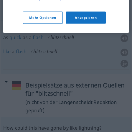
as quick as a flash, like a flash
Mehr Optionen
Akzeptieren
as
quick
as a
flash
blitzschnell
like
a
flash
blitzschnell
Beispielsätze aus externen Quellen
für "blitzschnell"
(nicht von der Langenscheidt Redaktion
geprüft)
How could this have gone by like lightning?