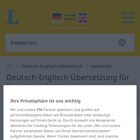
Deutsch-Englisch Wörterbuch
bewerten
Deutsch-Englisch Übersetzung für
"bewerten"
Ihre Privatsphäre ist uns wichtig
"bewerten" Englisch Übersetzung
Wir und unsere
716
-Partner speichern und greifen auf
personenbezogene Daten wie Browserdaten oder eindeutige
Kennungen auf Ihrem Gerät zu. Durch Auswahl von Akzeptieren
„bewerten“
: transitives Verb
aktivieren Sie Tracking-Technologien für die unter „Wir und unsere
Partner verarbeiten Daten, um Ihnen Dienste bereitzustellen“
aufgeführten Zwecke. Wenn Tracker deaktiviert sind, sind manche
bewerten
v/t
<
kein
ge-
;
h
>