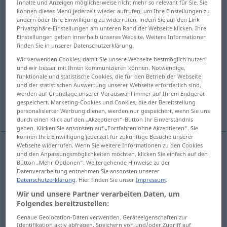
Inhalte und Anzeigen möglicherweise nicht mehr so relevant für Sie. Sie
können dieses Menü jederzeit wieder aufrufen, um Ihre Einstellungen zu
Übersicht aller Übersetzungen
ändern oder Ihre Einwilligung zu widerrufen, indem Sie auf den Link
Privatsphäre-Einstellungen am unteren Rand der Webseite klicken. Ihre
(Für mehr Details die Übersetzung anklicken/antippen)
Einstellungen gelten innerhalb unseres Website. Weitere Informationen
finden Sie in unserer Datenschutzerklärung.
rate, appraise, evaluate, judge
Wir verwenden Cookies, damit Sie unsere Webseite bestmöglich nutzen
und wir besser mit Ihnen kommunizieren können. Notwendige,
funktionale und statistische Cookies, die für den Betrieb der Webseite
value, assess, estimate, rate, appraise
und der statistischen Auswertung unserer Webseite erforderlich sind,
werden auf Grundlage unserer Vorauswahl immer auf Ihrem Endgerät
gespeichert. Marketing-Cookies und Cookies, die der Bereitstellung
mark, grade
judge
personalisierter Werbung dienen, werden nur gespeichert, wenn Sie uns
durch einen Klick auf den „Akzeptieren“-Button Ihr Einverständnis
geben. Klicken Sie ansonsten auf „Fortfahren ohne Akzeptieren“. Sie
können Ihre Einwilligung jederzeit für zukünftige Besuche unserer
Webseite widerrufen. Wenn Sie weitere Informationen zu den Cookies
und den Anpassungsmöglichkeiten möchten, klicken Sie einfach auf den
rate
bewerten
Arbeit, Leistung etc
Button „Mehr Optionen“. Weitergehende Hinweise zu der
Datenverarbeitung entnehmen Sie ansonsten unserer
Datenschutzerklärung
. Hier finden Sie unser
Impressum
.
appraise
bewerten
Arbeit, Leistung etc
Wir und unsere Partner verarbeiten Daten, um
Folgendes bereitzustellen:
evaluate
bewerten
Arbeit, Leistung etc
Genaue Geolocation-Daten verwenden. Geräteeigenschaften zur
Identifikation aktiv abfragen. Speichern von und/oder Zugriff auf