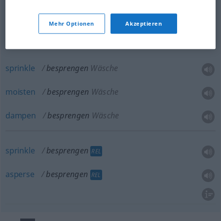
sprinkle
besprengen
Rasen
Mehr Optionen
Akzeptieren
water
besprengen
Rasen
sprinkle
besprengen
Wäsche
moisten
besprengen
Wäsche
dampen
besprengen
Wäsche
sprinkle
besprengen
REL
asperse
besprengen
REL