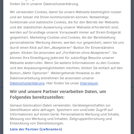
finden Sie in unserer Datenschutzerklärung.
besprengen
v/t
<
kein
ge-
;
h
>
Wir verwenden Cookies, damit Sie unsere Webseite bestmöglich nutzen
und wir besser mit Ihnen kommunizieren können. Notwendige,
Übersicht aller Übersetzungen
funktionale und statistische Cookies, die für den Betrieb der Webseite
und der statistischen Auswertung unserer Webseite erforderlich sind,
(Für mehr Details die Übersetzung anklicken/antippen)
werden auf Grundlage unserer Vorauswahl immer auf Ihrem Endgerät
gespeichert. Marketing-Cookies und Cookies, die der Bereitstellung
spray, sprinkle
sprinkle, water
personalisierter Werbung dienen, werden nur gespeichert, wenn Sie uns
durch einen Klick auf den „Akzeptieren“-Button Ihr Einverständnis
geben. Klicken Sie ansonsten auf „Fortfahren ohne Akzeptieren“. Sie
sprinkle, moisten, dampen
können Ihre Einwilligung jederzeit für zukünftige Besuche unserer
Webseite widerrufen. Wenn Sie weitere Informationen zu den Cookies
und den Anpassungsmöglichkeiten möchten, klicken Sie einfach auf den
sprinkle, asperse
Button „Mehr Optionen“. Weitergehende Hinweise zu der
Datenverarbeitung entnehmen Sie ansonsten unserer
Datenschutzerklärung
. Hier finden Sie unser
Impressum
.
Wir und unsere Partner verarbeiten Daten, um
Folgendes bereitzustellen:
spray
besprengen
Blumen, Straße etc
Genaue Geolocation-Daten verwenden. Geräteeigenschaften zur
Identifikation aktiv abfragen. Speichern von und/oder Zugriff auf
Informationen auf einem Gerät. Personalisierte Werbung und Inhalte,
sprinkle
besprengen
Blumen, Straße etc
Messung von Werbung und Inhalten, Zielgruppenforschung und
Entwicklung von Dienstleistungen.
Liste der Partner (Lieferanten)