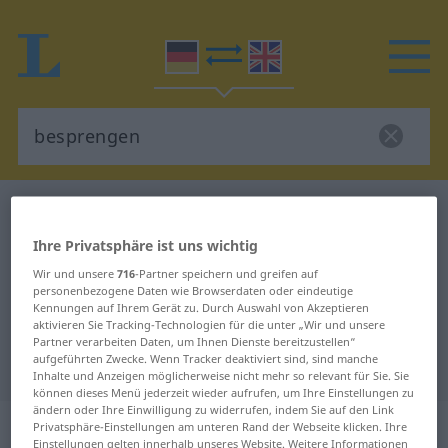
Deutsch-Englisch Wörterbuch
besprengen
Deutsch-Englisch Übersetzung für
Ihre Privatsphäre ist uns wichtig
"besprengen"
Wir und unsere
716
-Partner speichern und greifen auf
personenbezogene Daten wie Browserdaten oder eindeutige
Kennungen auf Ihrem Gerät zu. Durch Auswahl von Akzeptieren
aktivieren Sie Tracking-Technologien für die unter „Wir und unsere
"besprengen" Englisch
Partner verarbeiten Daten, um Ihnen Dienste bereitzustellen“
aufgeführten Zwecke. Wenn Tracker deaktiviert sind, sind manche
Übersetzung
Inhalte und Anzeigen möglicherweise nicht mehr so relevant für Sie. Sie
können dieses Menü jederzeit wieder aufrufen, um Ihre Einstellungen zu
ändern oder Ihre Einwilligung zu widerrufen, indem Sie auf den Link
„besprengen“
: transitives Verb
Privatsphäre-Einstellungen am unteren Rand der Webseite klicken. Ihre
Einstellungen gelten innerhalb unseres Website. Weitere Informationen