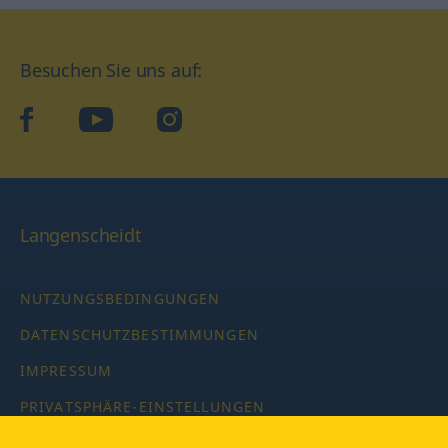
Besuchen Sie uns auf:
facebook
YouTube
Instagram
Langenscheidt
NUTZUNGSBEDINGUNGEN
DATENSCHUTZBESTIMMUNGEN
IMPRESSUM
PRIVATSPHÄRE-EINSTELLUNGEN
LATEINWÖRTERBUCH MIT CODE