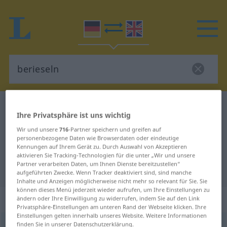
Deutsch-Englisch Wörterbuch
berieseln
Ihre Privatsphäre ist uns wichtig
Deutsch-Englisch Übersetzung für
Wir und unsere
716
-Partner speichern und greifen auf
"berieseln"
personenbezogene Daten wie Browserdaten oder eindeutige
Kennungen auf Ihrem Gerät zu. Durch Auswahl von Akzeptieren
aktivieren Sie Tracking-Technologien für die unter „Wir und unsere
Partner verarbeiten Daten, um Ihnen Dienste bereitzustellen“
"berieseln" Englisch Übersetzung
aufgeführten Zwecke. Wenn Tracker deaktiviert sind, sind manche
Inhalte und Anzeigen möglicherweise nicht mehr so relevant für Sie. Sie
können dieses Menü jederzeit wieder aufrufen, um Ihre Einstellungen zu
„berieseln“
: transitives Verb
ändern oder Ihre Einwilligung zu widerrufen, indem Sie auf den Link
Privatsphäre-Einstellungen am unteren Rand der Webseite klicken. Ihre
Einstellungen gelten innerhalb unseres Website. Weitere Informationen
finden Sie in unserer Datenschutzerklärung.
berieseln
v/t
<
kein
ge-
;
h
>