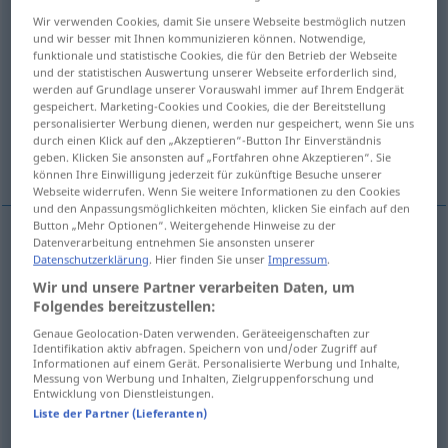
Wir verwenden Cookies, damit Sie unsere Webseite bestmöglich nutzen
Übersicht aller Übersetzungen
und wir besser mit Ihnen kommunizieren können. Notwendige,
funktionale und statistische Cookies, die für den Betrieb der Webseite
(Für mehr Details die Übersetzung anklicken/antippen)
und der statistischen Auswertung unserer Webseite erforderlich sind,
werden auf Grundlage unserer Vorauswahl immer auf Ihrem Endgerät
sprinkle, spray
irrigate, irrigate, water
gespeichert. Marketing-Cookies und Cookies, die der Bereitstellung
personalisierter Werbung dienen, werden nur gespeichert, wenn Sie uns
durch einen Klick auf den „Akzeptieren“-Button Ihr Einverständnis
shower
spray, scrub
geben. Klicken Sie ansonsten auf „Fortfahren ohne Akzeptieren“. Sie
können Ihre Einwilligung jederzeit für zukünftige Besuche unserer
Webseite widerrufen. Wenn Sie weitere Informationen zu den Cookies
und den Anpassungsmöglichkeiten möchten, klicken Sie einfach auf den
Button „Mehr Optionen“. Weitergehende Hinweise zu der
Datenverarbeitung entnehmen Sie ansonsten unserer
sprinkle
berieseln
mit Flüssigkeit
Datenschutzerklärung
. Hier finden Sie unser
Impressum
.
Wir und unsere Partner verarbeiten Daten, um
Folgendes bereitzustellen:
spray
berieseln
mit Flüssigkeit
Genaue Geolocation-Daten verwenden. Geräteeigenschaften zur
Identifikation aktiv abfragen. Speichern von und/oder Zugriff auf
Informationen auf einem Gerät. Personalisierte Werbung und Inhalte,
irrigate
berieseln
besonders
bewässern
Messung von Werbung und Inhalten, Zielgruppenforschung und
AGR
Entwicklung von Dienstleistungen.
Liste der Partner (Lieferanten)
water
(field) (with spraying device)
berieseln