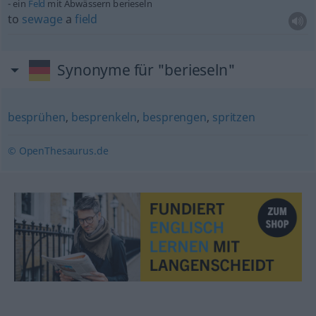
ein
Feld
mit Abwässern berieseln
to
sewage
a
field
Synonyme für "berieseln"
besprühen
,
besprenkeln
,
besprengen
,
spritzen
© OpenThesaurus.de