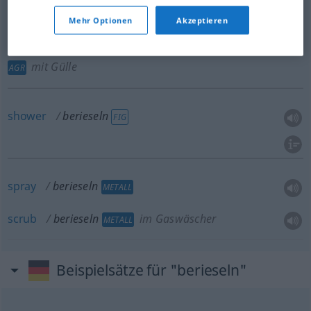
besonders
bewässern
AGR
Mehr Optionen
Akzeptieren
irrigate
(field) (with sewage)
berieseln
besonders
mit Gülle
AGR
shower
berieseln
FIG
spray
berieseln
METALL
scrub
berieseln
im Gaswäscher
METALL
Beispielsätze für "berieseln"