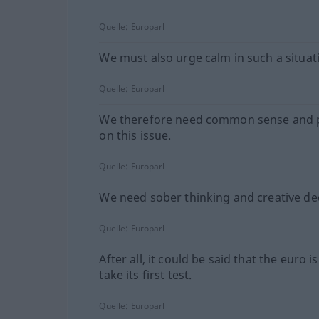
Quelle:
Europarl
We must also urge calm in such a situat
Quelle:
Europarl
We therefore need common sense and 
on this issue.
Quelle:
Europarl
We need sober thinking and creative dec
Quelle:
Europarl
After all, it could be said that the euro i
take its first test.
Quelle:
Europarl