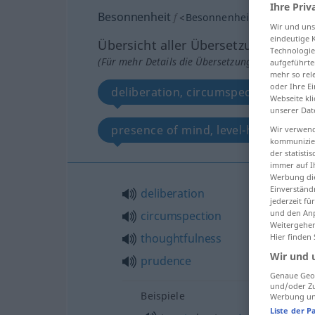
Ihre Priv
Besonnenheit
f
<
Besonnenheit
;
kein
pl
>
Wir und un
eindeutige 
Übersicht aller Übersetzungen
Technologie
(Für mehr Details die Übersetzung anklicken/an
aufgeführte
mehr so rel
oder Ihre E
deliberation, circumspection, thou
Webseite kli
unserer Dat
presence of mind, level-headedness
Wir verwend
kommunizier
der statist
immer auf I
Werbung die
Einverständ
deliberation
jederzeit f
und den Anp
circumspection
Weitergehen
thoughtfulness
Hier finden
Wir und 
prudence
Genaue Geol
und/oder Zu
Beispiele
Werbung und
Liste der P