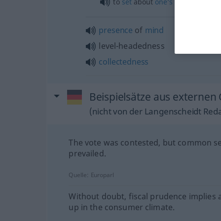
to
set
about
one’s
work
delibera
presence
of
mind
level-headedness
collectedness
Beispielsätze aus externen
(nicht von der Langenscheidt Reda
The vote was contested, but common s
prevailed.
Quelle:
Europarl
Without doubt, fiscal prudence implies 
up in the consumer climate.