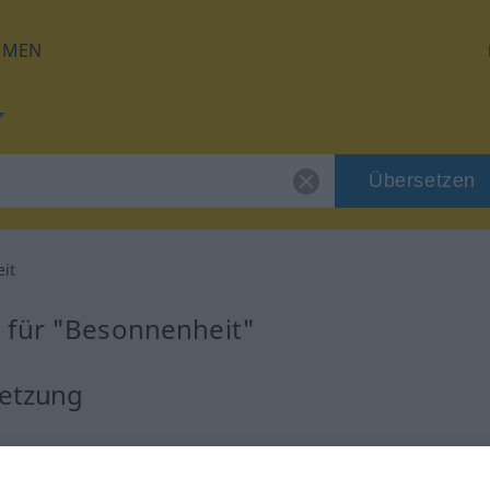
HMEN
Übersetzen
it
 für "Besonnenheit"
setzung
m