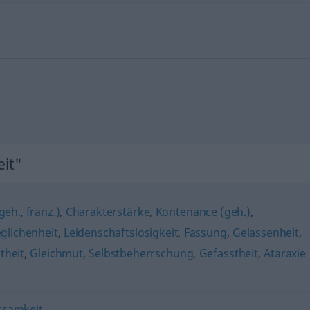
it"
eh., franz.)
,
Charakterstärke
,
Kontenance (geh.)
,
glichenheit
,
Leidenschaftslosigkeit
,
Fassung
,
Gelassenheit
,
theit
,
Gleichmut
,
Selbstbeherrschung
,
Gefasstheit
,
Ataraxie
tsamkeit