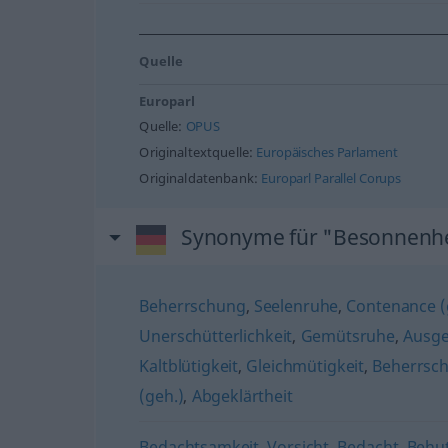
Quelle
Europarl
Quelle:
OPUS
Originaltextquelle:
Europäisches Parlament
Originaldatenbank:
Europarl Parallel Corups
Synonyme für "Besonnenhe
Beherrschung
,
Seelenruhe
,
Contenance (g
Unerschütterlichkeit
,
Gemütsruhe
,
Ausge
Kaltblütigkeit
,
Gleichmütigkeit
,
Beherrsch
(geh.)
,
Abgeklärtheit
Bedachtsamkeit
,
Vorsicht
,
Bedacht
,
Behu