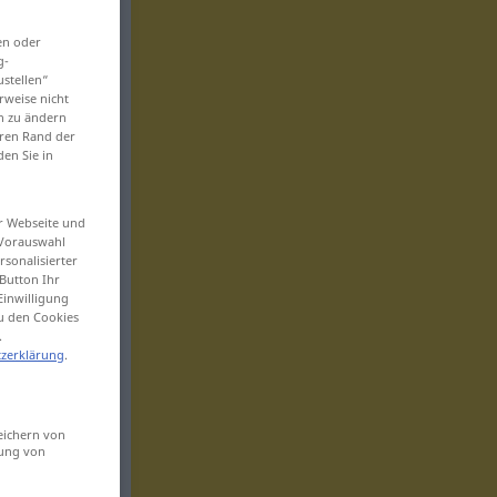
en oder
g-
ustellen“
rweise nicht
en zu ändern
eren Rand der
den Sie in
er Webseite und
 Vorauswahl
sonalisierter
Button Ihr
Einwilligung
zu den Cookies
.
zerklärung
.
eichern von
sung von