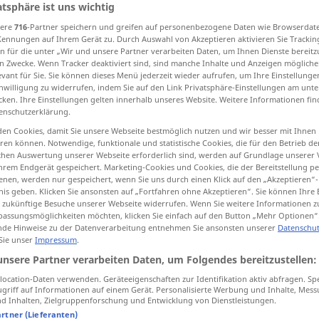
atsphäre ist uns wichtig
sere
716
-Partner speichern und greifen auf personenbezogene Daten wie Browserdat
Kennungen auf Ihrem Gerät zu. Durch Auswahl von Akzeptieren aktivieren Sie Trackin
n für die unter „Wir und unsere Partner verarbeiten Daten, um Ihnen Dienste bereitz
tippen)
n Zwecke. Wenn Tracker deaktiviert sind, sind manche Inhalte und Anzeigen mögliche
evant für Sie. Sie können dieses Menü jederzeit wieder aufrufen, um Ihre Einstellung
inwilligung zu widerrufen, indem Sie auf den Link Privatsphäre-Einstellungen am unt
ghtfulness, prudence
cken. Ihre Einstellungen gelten innerhalb unseres Website. Weitere Informationen fin
enschutzerklärung.
, collectedness
en Cookies, damit Sie unsere Webseite bestmöglich nutzen und wir besser mit Ihnen
en können. Notwendige, funktionale und statistische Cookies, die für den Betrieb d
ischen Auswertung unserer Webseite erforderlich sind, werden auf Grundlage unserer
hrem Endgerät gespeichert. Marketing-Cookies und Cookies, die der Bereitstellung per
nen, werden nur gespeichert, wenn Sie uns durch einen Klick auf den „Akzeptieren“-
nis geben. Klicken Sie ansonsten auf „Fortfahren ohne Akzeptieren“. Sie können Ihre 
Besonnenheit
Überlegtheit
ür zukünftige Besuche unserer Webseite widerrufen. Wenn Sie weitere Informationen 
assungsmöglichkeiten möchten, klicken Sie einfach auf den Button „Mehr Optionen“
de Hinweise zu der Datenverarbeitung entnehmen Sie ansonsten unserer
Datenschut
 Sie unser
Impressum
.
unsere Partner verarbeiten Daten, um Folgendes bereitzustellen:
ocation-Daten verwenden. Geräteeigenschaften zur Identifikation aktiv abfragen. Sp
griff auf Informationen auf einem Gerät. Personalisierte Werbung und Inhalte, Mes
 Inhalten, Zielgruppenforschung und Entwicklung von Dienstleistungen.
artner (Lieferanten)