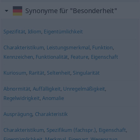
Synonyme für "Besonderheit"
Spezifität
,
Idiom
,
Eigentümlichkeit
Charakteristikum
,
Leistungsmerkmal
,
Funktion
,
Kennzeichen
,
Funktionalität
,
Feature
,
Eigenschaft
Kuriosum
,
Rarität
,
Seltenheit
,
Singularität
Abnormität
,
Auffälligkeit
,
Unregelmäßigkeit
,
Regelwidrigkeit
,
Anomalie
Ausprägung
,
Charakteristik
Charakteristikum
,
Spezifikum (fachspr.)
,
Eigenschaft
,
Eigentümlichkeit
,
Merkmal
,
Eigenart
,
Wesenszug
,