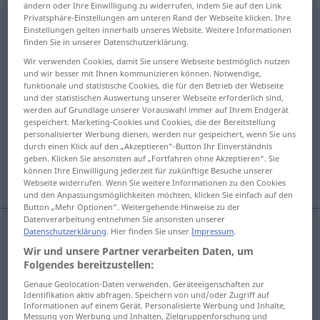
ändern oder Ihre Einwilligung zu widerrufen, indem Sie auf den Link
Privatsphäre-Einstellungen am unteren Rand der Webseite klicken. Ihre
Besonderheit
f
<
Besonderheit
;
Besonderheiten
>
Einstellungen gelten innerhalb unseres Website. Weitere Informationen
finden Sie in unserer Datenschutzerklärung.
Übersicht aller Übersetzungen
Wir verwenden Cookies, damit Sie unsere Webseite bestmöglich nutzen
(Für mehr Details die Übersetzung anklicken/antippen)
und wir besser mit Ihnen kommunizieren können. Notwendige,
funktionale und statistische Cookies, die für den Betrieb der Webseite
idiosyncrasy, peculiarity
und der statistischen Auswertung unserer Webseite erforderlich sind,
werden auf Grundlage unserer Vorauswahl immer auf Ihrem Endgerät
gespeichert. Marketing-Cookies und Cookies, die der Bereitstellung
personalisierter Werbung dienen, werden nur gespeichert, wenn Sie uns
peculiarity, particularity, special feature
durch einen Klick auf den „Akzeptieren“-Button Ihr Einverständnis
geben. Klicken Sie ansonsten auf „Fortfahren ohne Akzeptieren“. Sie
können Ihre Einwilligung jederzeit für zukünftige Besuche unserer
exceptional feature
Webseite widerrufen. Wenn Sie weitere Informationen zu den Cookies
und den Anpassungsmöglichkeiten möchten, klicken Sie einfach auf den
Button „Mehr Optionen“. Weitergehende Hinweise zu der
Datenverarbeitung entnehmen Sie ansonsten unserer
Datenschutzerklärung
. Hier finden Sie unser
Impressum
.
peculiarity
,
particularity
,
special
(
od
characteristic)
Wir und unsere Partner verarbeiten Daten, um
Folgendes bereitzustellen:
feature
Besonderheit
Eigenart
Genaue Geolocation-Daten verwenden. Geräteeigenschaften zur
Identifikation aktiv abfragen. Speichern von und/oder Zugriff auf
Informationen auf einem Gerät. Personalisierte Werbung und Inhalte,
Messung von Werbung und Inhalten, Zielgruppenforschung und