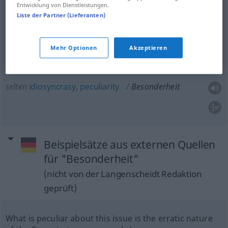
Entwicklung von Dienstleistungen.
Liste der Partner (Lieferanten)
exceptional
(
od
remarkable
,
unusual
, peculiar)
feature
Besonderheit
Außergewöhnlichkeit
Mehr Optionen
Akzeptieren
selten
idiosyncrasy
,
peculiarity
Besonderheit
Beispielsätze aus externen Quellen
für "Besonderheit"
(nicht von der Langenscheidt Redaktion
geprüft)
What is peculiar about this issue is the erratic nature