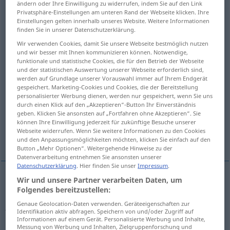
ändern oder Ihre Einwilligung zu widerrufen, indem Sie auf den Link
Privatsphäre-Einstellungen am unteren Rand der Webseite klicken. Ihre
Übersicht aller Übersetzungen
Einstellungen gelten innerhalb unseres Website. Weitere Informationen
finden Sie in unserer Datenschutzerklärung.
(Für mehr Details die Übersetzung anklicken/antippen)
Wir verwenden Cookies, damit Sie unsere Webseite bestmöglich nutzen
und wir besser mit Ihnen kommunizieren können. Notwendige,
attribute, attributive adjunct (, adnoun
funktionale und statistische Cookies, die für den Betrieb der Webseite
und der statistischen Auswertung unserer Webseite erforderlich sind,
werden auf Grundlage unserer Vorauswahl immer auf Ihrem Endgerät
emblem, symbol, attribute
attribute
gespeichert. Marketing-Cookies und Cookies, die der Bereitstellung
personalisierter Werbung dienen, werden nur gespeichert, wenn Sie uns
durch einen Klick auf den „Akzeptieren“-Button Ihr Einverständnis
attribute
geben. Klicken Sie ansonsten auf „Fortfahren ohne Akzeptieren“. Sie
können Ihre Einwilligung jederzeit für zukünftige Besuche unserer
Webseite widerrufen. Wenn Sie weitere Informationen zu den Cookies
attribute, essential characteristic
und den Anpassungsmöglichkeiten möchten, klicken Sie einfach auf den
Button „Mehr Optionen“. Weitergehende Hinweise zu der
Datenverarbeitung entnehmen Sie ansonsten unserer
Datenschutzerklärung
. Hier finden Sie unser
Impressum
.
Wir und unsere Partner verarbeiten Daten, um
attribute
, (attributive)
adjunct
(
od
modifier)
Folgendes bereitzustellen:
Genaue Geolocation-Daten verwenden. Geräteeigenschaften zur
Attribut
LING
Identifikation aktiv abfragen. Speichern von und/oder Zugriff auf
Informationen auf einem Gerät. Personalisierte Werbung und Inhalte,
Messung von Werbung und Inhalten, Zielgruppenforschung und