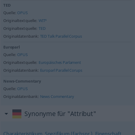
TED
Quelle:
OPUS
Originaltextquelle:
WIT³
Originaltextquelle:
TED
Originaldatenbank:
TED Talk Parallel Corpus
Europarl
Quelle:
OPUS
Originaltextquelle:
Europäisches Parlament
Originaldatenbank:
Europarl Parallel Corups
News-Commentary
Quelle:
OPUS
Originaldatenbank:
News Commentary
Synonyme für "Attribut"
Charakteristikum
,
Spezifikum (fachspr.)
,
Eigenschaft
,