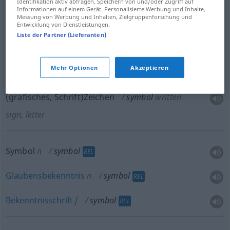
Identifikation aktiv abfragen. Speichern von und/oder Zugriff auf
Informationen auf einem Gerät. Personalisierte Werbung und Inhalte,
Messung von Werbung und Inhalten, Zielgruppenforschung und
Zeichen
n
symbol
Entwicklung von Dienstleistungen.
Liste der Partner (Lieferanten)
Mehr Optionen
Akzeptieren
Symbol
n
symbol
written sign, letter
(grafisches, Schrift)Zeichen
symbol
written
sign, letter
Symbol
n
symbol
REL
Glaubensbekenntnis
n
symbol
REL
Bekenntnisschrift
f
symbol
REL