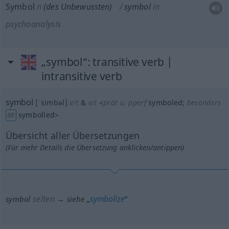
Symbol
n
(des Unbewussten)
symbol
in
psychoanalysis
„symbol“
: transitive verb |
intransitive verb
symbol
[ˈsimbəl]
v/t
&
v/i
<
prät
u.
pperf
symboled
;
besonders
symbolled
>
BR
Übersicht aller Übersetzungen
(Für mehr Details die Übersetzung anklicken/antippen)
selten
symbolize
symbol
→ siehe „
“