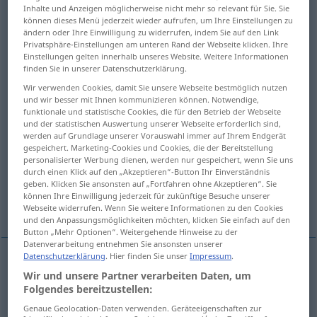
Inhalte und Anzeigen möglicherweise nicht mehr so relevant für Sie. Sie
können dieses Menü jederzeit wieder aufrufen, um Ihre Einstellungen zu
Übersicht aller Übersetzungen
ändern oder Ihre Einwilligung zu widerrufen, indem Sie auf den Link
(Für mehr Details die Übersetzung anklicken/antippen)
Privatsphäre-Einstellungen am unteren Rand der Webseite klicken. Ihre
Einstellungen gelten innerhalb unseres Website. Weitere Informationen
finden Sie in unserer Datenschutzerklärung.
Symbol, Sinnbild, Zeichen
Wir verwenden Cookies, damit Sie unsere Webseite bestmöglich nutzen
und wir besser mit Ihnen kommunizieren können. Notwendige,
Symbol, grafisches, SchriftZeichen
funktionale und statistische Cookies, die für den Betrieb der Webseite
und der statistischen Auswertung unserer Webseite erforderlich sind,
werden auf Grundlage unserer Vorauswahl immer auf Ihrem Endgerät
gespeichert. Marketing-Cookies und Cookies, die der Bereitstellung
Symbol, Glaubensbekenntnis,
personalisierter Werbung dienen, werden nur gespeichert, wenn Sie uns
Bekenntnisschrift
durch einen Klick auf den „Akzeptieren“-Button Ihr Einverständnis
geben. Klicken Sie ansonsten auf „Fortfahren ohne Akzeptieren“. Sie
können Ihre Einwilligung jederzeit für zukünftige Besuche unserer
Symbol
Webseite widerrufen. Wenn Sie weitere Informationen zu den Cookies
und den Anpassungsmöglichkeiten möchten, klicken Sie einfach auf den
Button „Mehr Optionen“. Weitergehende Hinweise zu der
Datenverarbeitung entnehmen Sie ansonsten unserer
Datenschutzerklärung
. Hier finden Sie unser
Impressum
.
Wir und unsere Partner verarbeiten Daten, um
Symbol
n
symbol
Folgendes bereitzustellen:
Genaue Geolocation-Daten verwenden. Geräteeigenschaften zur
Sinnbild
n
symbol