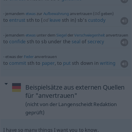
od
jemandem
etwas
zur
Aufbewahrung
anvertrauen (
geben)
to
entrust
sth
to (
od
leave
sth
in) sb’s
custody
jemandem
etwas
unter dem
Siegel
der
Verschwiegenheit
anvertrauen
to
confide
sth
to
sb
under the
seal
of
secrecy
etwas
der
Feder
anvertrauen
to
commit
sth
to
paper
, to
put
sth
down in
writing
Beispielsätze aus externen Quellen
für "anvertrauen"
(nicht von der Langenscheidt Redaktion
geprüft)
I have so many things I want you to know.