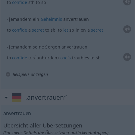
to
confide
sth
to
sb
jemandem ein
Geheimnis
anvertrauen
to
confide
a
secret
to
sb
, to
let
sb
in on a
secret
jemandem seine Sorgen anvertrauen
od
to
confide
(
unburden)
one’s
troubles to
sb
Beispiele anzeigen
„anvertrauen“
anvertrauen
Übersicht aller Übersetzungen
(Für mehr Details die Übersetzung anklicken/antippen)