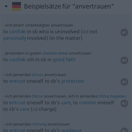
Beispielsätze für "anvertrauen"
sich einem Unbeteiligten anvertrauen
to
confide
in
sb
who is uninvolved (
od
not
personally
involved) (in the matter)
jemandem in gutem
Glauben
etwas
anvertrauen
to
confide
sth
in
sb
in
good
faith
sich jemandes
Schutz
anvertrauen
to
entrust
oneself to sb’s
protection
sich jemandes
Obhut
anvertrauen, sich in jemandes
Obhut
begeben
to
entrust
oneself to sb’s
care
, to
commit
oneself
to sb’s
care
(
od
charge)
sich jemandes
Führung
anvertrauen
to
entrust
oneself to sb’s
guidance