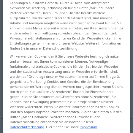
Kennungen auf Ihrem Gerät zu. Durch Auswahl von Akzeptieren
anvertrauen
aktivieren Sie Tracking-Technologien für die unter „Wir und unsere
v/t
<
trennb
, kein
-ge-
;
h
>
Partner verarbeiten Daten, um Ihnen Dienste bereitzustellen“
aufgeführten Zwecke. Wenn Tracker deaktiviert sind, sind manche
Übersicht aller Übersetzungen
Inhalte und Anzeigen möglicherweise nicht mehr so relevant für Sie. Sie
(Für mehr Details die Übersetzung anklicken/antippen)
können dieses Menü jederzeit wieder aufrufen, um Ihre Einstellungen zu
ändern oder Ihre Einwilligung zu widerrufen, indem Sie auf den Link
Privatsphäre-Einstellungen am unteren Rand der Webseite klicken. Ihre
to entrust [sb] to...
to confide to...
Einstellungen gelten innerhalb unseres Website. Weitere Informationen
finden Sie in unserer Datenschutzerklärung.
to commit to sb’s care...
Wir verwenden Cookies, damit Sie unsere Webseite bestmöglich nutzen
und wir besser mit Ihnen kommunizieren können. Notwendige,
funktionale und statistische Cookies, die für den Betrieb der Webseite
und der statistischen Auswertung unserer Webseite erforderlich sind,
to entrust the care of one’s child to sb...
werden auf Grundlage unserer Vorauswahl immer auf Ihrem Endgerät
gespeichert. Marketing-Cookies und Cookies, die der Bereitstellung
personalisierter Werbung dienen, werden nur gespeichert, wenn Sie uns
can I trust you with so much money?...
durch einen Klick auf den „Akzeptieren“-Button Ihr Einverständnis
geben. Klicken Sie ansonsten auf „Fortfahren ohne Akzeptieren“. Sie
können Ihre Einwilligung jederzeit für zukünftige Besuche unserer
to confide a secret to...
Webseite widerrufen. Wenn Sie weitere Informationen zu den Cookies
und den Anpassungsmöglichkeiten möchten, klicken Sie einfach auf den
Button „Mehr Optionen“. Weitergehende Hinweise zu der
Datenverarbeitung entnehmen Sie ansonsten unserer
Datenschutzerklärung
. Hier finden Sie unser
Impressum
.
Beispiele