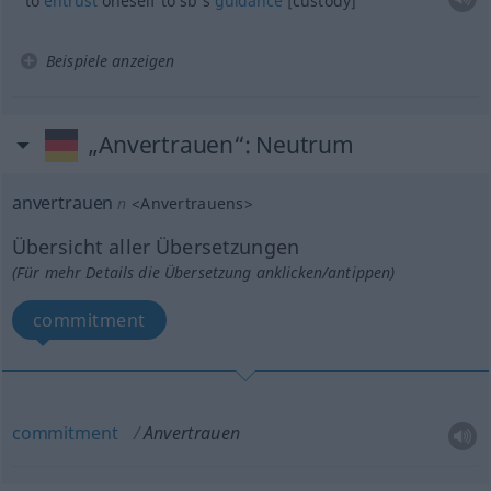
to
entrust
oneself to sb’s
guidance
[custody]
Beispiele anzeigen
„Anvertrauen“
: Neutrum
anvertrauen
n
<
Anvertrauens
>
Übersicht aller Übersetzungen
(Für mehr Details die Übersetzung anklicken/antippen)
commitment
commitment
Anvertrauen