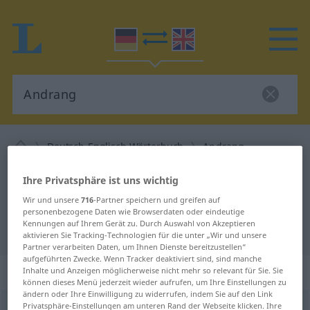
Deutsch-Englisch Wörterbuch
Andrang
Deutsch-Englisch Übersetzung für
Ihre Privatsphäre ist uns wichtig
"Andrang"
Wir und unsere
716
-Partner speichern und greifen auf
personenbezogene Daten wie Browserdaten oder eindeutige
Kennungen auf Ihrem Gerät zu. Durch Auswahl von Akzeptieren
"Andrang" Englisch Übersetzung
aktivieren Sie Tracking-Technologien für die unter „Wir und unsere
Partner verarbeiten Daten, um Ihnen Dienste bereitzustellen“
aufgeführten Zwecke. Wenn Tracker deaktiviert sind, sind manche
„Andrang“
: Maskulinum
Inhalte und Anzeigen möglicherweise nicht mehr so relevant für Sie. Sie
können dieses Menü jederzeit wieder aufrufen, um Ihre Einstellungen zu
ändern oder Ihre Einwilligung zu widerrufen, indem Sie auf den Link
Privatsphäre-Einstellungen am unteren Rand der Webseite klicken. Ihre
Andrang
m
<
Andrang(e)s
;
kein
pl
>