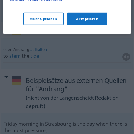
rush
Andrang
des Blutes etc
MED
Mehr Optionen
Akzeptieren
Beispielsätze für "Andrang"
den Andrang
aufhalten
to
stem
the
tide
Beispielsätze aus externen Quellen
für "Andrang"
(nicht von der Langenscheidt Redaktion
geprüft)
Friday morning in Strasbourg is the day when there is
the most pressure.