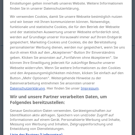
Einstellungen gelten innerhalb unseres Website. Weitere Informationen
finden Sie in unserer Datenschutzerklärung.
Übersicht aller Übersetzungen
Wir verwenden Cookies, damit Sie unsere Webseite bestmöglich nutzen
(Für mehr Details die Übersetzung anklicken/antippen)
und wir besser mit Ihnen kommunizieren können. Notwendige,
funktionale und statistische Cookies, die für den Betrieb der Webseite
crush, rush, throng
run
rush
und der statistischen Auswertung unserer Webseite erforderlich sind,
werden auf Grundlage unserer Vorauswahl immer auf Ihrem Endgerät
gespeichert. Marketing-Cookies und Cookies, die der Bereitstellung
personalisierter Werbung dienen, werden nur gespeichert, wenn Sie uns
durch einen Klick auf den „Akzeptieren“-Button Ihr Einverständnis
geben. Klicken Sie ansonsten auf „Fortfahren ohne Akzeptieren“. Sie
crush
Andrang
Gedränge
können Ihre Einwilligung jederzeit für zukünftige Besuche unserer
Webseite widerrufen. Wenn Sie weitere Informationen zu den Cookies
und den Anpassungsmöglichkeiten möchten, klicken Sie einfach auf den
throng
Andrang
Gedränge
Button „Mehr Optionen“. Weitergehende Hinweise zu der
Datenverarbeitung entnehmen Sie ansonsten unserer
Datenschutzerklärung
. Hier finden Sie unser
Impressum
.
rush
Andrang
Ansturm
Wir und unsere Partner verarbeiten Daten, um
Folgendes bereitzustellen:
Genaue Geolocation-Daten verwenden. Geräteeigenschaften zur
Identifikation aktiv abfragen. Speichern von und/oder Zugriff auf
Informationen auf einem Gerät. Personalisierte Werbung und Inhalte,
run
(
auf
on
)
Andrang
WIRTSCH
AKK
Messung von Werbung und Inhalten, Zielgruppenforschung und
Entwicklung von Dienstleistungen.
Liste der Partner (Lieferanten)