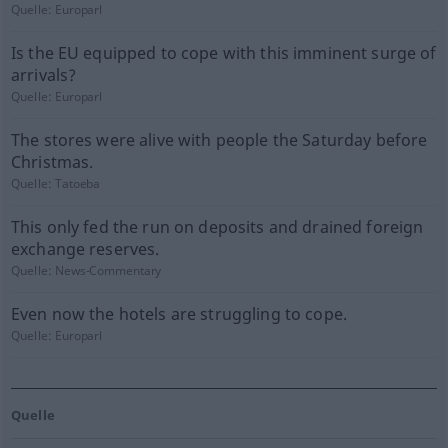
Quelle:
Europarl
Is the EU equipped to cope with this imminent surge of
arrivals?
Quelle:
Europarl
The stores were alive with people the Saturday before
Christmas.
Quelle:
Tatoeba
This only fed the run on deposits and drained foreign
exchange reserves.
Quelle:
News-Commentary
Even now the hotels are struggling to cope.
Quelle:
Europarl
Quelle