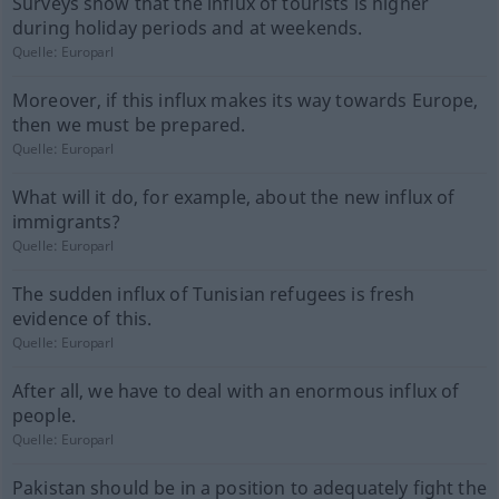
Surveys show that the influx of tourists is higher
during holiday periods and at weekends.
Quelle:
Europarl
Moreover, if this influx makes its way towards Europe,
then we must be prepared.
Quelle:
Europarl
What will it do, for example, about the new influx of
immigrants?
Quelle:
Europarl
The sudden influx of Tunisian refugees is fresh
evidence of this.
Quelle:
Europarl
After all, we have to deal with an enormous influx of
people.
Quelle:
Europarl
Pakistan should be in a position to adequately fight the