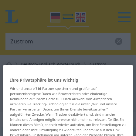
Deutsch-Englisch Wörterbuch
Zustrom
Deutsch-Englisch Übersetzung für
Ihre Privatsphäre ist uns wichtig
"Zustrom"
Wir und unsere
716
-Partner speichern und greifen auf
personenbezogene Daten wie Browserdaten oder eindeutige
Kennungen auf Ihrem Gerät zu. Durch Auswahl von Akzeptieren
"Zustrom" Englisch Übersetzung
aktivieren Sie Tracking-Technologien für die unter „Wir und unsere
Partner verarbeiten Daten, um Ihnen Dienste bereitzustellen“
aufgeführten Zwecke. Wenn Tracker deaktiviert sind, sind manche
„Zustrom“
: Maskulinum
Inhalte und Anzeigen möglicherweise nicht mehr so relevant für Sie. Sie
können dieses Menü jederzeit wieder aufrufen, um Ihre Einstellungen zu
ändern oder Ihre Einwilligung zu widerrufen, indem Sie auf den Link
Zustrom
Privatsphäre-Einstellungen am unteren Rand der Webseite klicken. Ihre
m
<
Zustrom(e)s
;
kein
pl
>