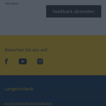
*Pflichtfeld
Feedback absenden
Besuchen Sie uns auf:
facebook
YouTube
Instagram
Langenscheidt
NUTZUNGSBEDINGUNGEN