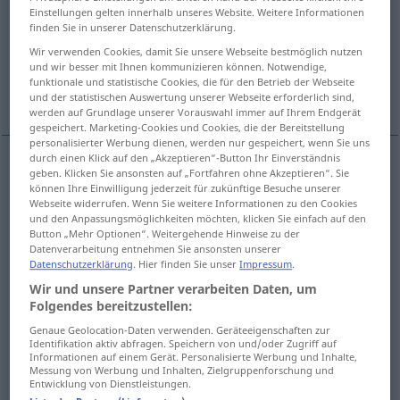
Einstellungen gelten innerhalb unseres Website. Weitere Informationen
finden Sie in unserer Datenschutzerklärung.
Übersicht aller Übersetzungen
Wir verwenden Cookies, damit Sie unsere Webseite bestmöglich nutzen
(Für mehr Details die Übersetzung anklicken/antippen)
und wir besser mit Ihnen kommunizieren können. Notwendige,
funktionale und statistische Cookies, die für den Betrieb der Webseite
influx
inflow, inrush
rush, run
und der statistischen Auswertung unserer Webseite erforderlich sind,
werden auf Grundlage unserer Vorauswahl immer auf Ihrem Endgerät
gespeichert. Marketing-Cookies und Cookies, die der Bereitstellung
personalisierter Werbung dienen, werden nur gespeichert, wenn Sie uns
durch einen Klick auf den „Akzeptieren“-Button Ihr Einverständnis
geben. Klicken Sie ansonsten auf „Fortfahren ohne Akzeptieren“. Sie
influx
Zustrom
Ankommen
können Ihre Einwilligung jederzeit für zukünftige Besuche unserer
Webseite widerrufen. Wenn Sie weitere Informationen zu den Cookies
und den Anpassungsmöglichkeiten möchten, klicken Sie einfach auf den
Button „Mehr Optionen“. Weitergehende Hinweise zu der
Datenverarbeitung entnehmen Sie ansonsten unserer
Datenschutzerklärung
. Hier finden Sie unser
Impressum
.
inflow
Zustrom
von Frischluft etc
Wir und unsere Partner verarbeiten Daten, um
Folgendes bereitzustellen:
inrush
Zustrom
von Frischluft etc
Genaue Geolocation-Daten verwenden. Geräteeigenschaften zur
Identifikation aktiv abfragen. Speichern von und/oder Zugriff auf
Informationen auf einem Gerät. Personalisierte Werbung und Inhalte,
Messung von Werbung und Inhalten, Zielgruppenforschung und
Entwicklung von Dienstleistungen.