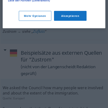
Liste der Partner (Lieferanten)
rush
Zustrom
Andrang, Ansturm
run
Zustrom
Andrang, Ansturm
Mehr Optionen
Akzeptieren
Zufluss
Zustrom → siehe „
“
Beispielsätze aus externen Quellen
für "Zustrom"
(nicht von der Langenscheidt Redaktion
geprüft)
We asked the Council how many people were involved
and about the extent of the immigration.
Quelle:
Europarl