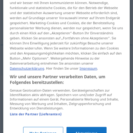
und wir besser mit Ihnen kommunizieren können. Notwendige,
funktionale und statistische Cookies, die für den Betrieb der Webseite
Übersicht aller Übersetzungen
und der statistischen Auswertung unserer Webseite erforderlich sind,
werden auf Grundlage unserer Vorauswahl immer auf Ihrem Endgerät
(Für mehr Details die Übersetzung anklicken/antippen)
gespeichert. Marketing-Cookies und Cookies, die der Bereitstellung
personalisierter Werbung dienen, werden nur gespeichert, wenn Sie uns
utvivlsom, uden tvivl
durch einen Klick auf den „Akzeptieren“-Button Ihr Einverständnis
geben. Klicken Sie ansonsten auf „Fortfahren ohne Akzeptieren“. Sie
können Ihre Einwilligung jederzeit für zukünftige Besuche unserer
Webseite widerrufen. Wenn Sie weitere Informationen zu den Cookies
und den Anpassungsmöglichkeiten möchten, klicken Sie einfach auf den
Button „Mehr Optionen“. Weitergehende Hinweise zu der
utvivlsom
,
uden
tvivl
zweifellos
Datenverarbeitung entnehmen Sie ansonsten unserer
Datenschutzerklärung
. Hier finden Sie unser
Impressum
.
Wir und unsere Partner verarbeiten Daten, um
Folgendes bereitzustellen:
Synonyme für "zweifellos"
Genaue Geolocation-Daten verwenden. Geräteeigenschaften zur
Identifikation aktiv abfragen. Speichern von und/oder Zugriff auf
Informationen auf einem Gerät. Personalisierte Werbung und Inhalte,
zweifelsohne
,
todsicher (ugs.)
,
beileibe
,
unweigerlich
,
Messung von Werbung und Inhalten, Zielgruppenforschung und
Entwicklung von Dienstleistungen.
sicherlich (ugs., Hauptform)
,
bombensicher (ugs.)
,
Liste der Partner (Lieferanten)
sicher
,
unumstößlich
,
fraglos
,
wahrlich
,
absolut
,
bestimmt
,
jedenfalls (ugs.)
,
definitiv
,
unausweichlich
,
Mehr Optionen
Akzeptieren