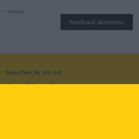
*Pflichtfeld
Feedback absenden
Besuchen Sie uns auf:
facebook
YouTube
Instagram
Langenscheidt