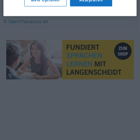
gewiss
,
unbedingt
,
unzweifelhaft
© OpenThesaurus.de