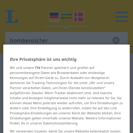
Ihre Privatsphäre ist uns wichtig
Deutsch-Dänisch Wörterbuch
bombensicher
Wir und unsere
716
-Partner speichern und greifen auf
Deutsch-Dänisch Übersetzung für
personenbezogene Daten wie Browserdaten oder eindeutige
Kennungen auf Ihrem Gerät zu. Durch Auswahl von Akzeptieren
"bombensicher"
aktivieren Sie Tracking-Technologien für die unter „Wir und unsere
Partner verarbeiten Daten, um Ihnen Dienste bereitzustellen“
aufgeführten Zwecke. Wenn Tracker deaktiviert sind, sind manche
Inhalte und Anzeigen möglicherweise nicht mehr so relevant für Sie. Sie
"bombensicher" Dänisch
können dieses Menü jederzeit wieder aufrufen, um Ihre Einstellungen zu
Übersetzung
ändern oder Ihre Einwilligung zu widerrufen, indem Sie auf den Link
Privatsphäre-Einstellungen am unteren Rand der Webseite klicken. Ihre
Einstellungen gelten innerhalb unseres Website. Weitere Informationen
finden Sie in unserer Datenschutzerklärung.
„bombensicher“
Wir verwenden Cookies, damit Sie unsere Webseite bestmöglich nutzen