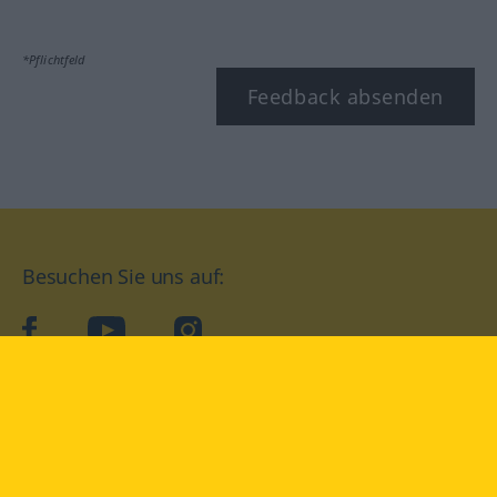
*Pflichtfeld
Feedback absenden
Besuchen Sie uns auf:
facebook
YouTube
Instagram
Langenscheidt