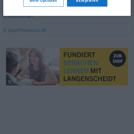
Mehr Optionen
Akzeptieren
zweifellos
,
definitiv
,
unausweichlich
,
gewiss
,
unbedingt
,
unzweifelhaft
© OpenThesaurus.de