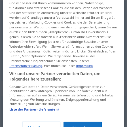
und wir besser mit Ihnen kommunizieren können. Notwendige,
bombensicher
funktionale und statistische Cookies, die für den Betrieb der Webseite
und der statistischen Auswertung unserer Webseite erforderlich sind,
werden auf Grundlage unserer Vorauswahl immer auf Ihrem Endgerät
Übersicht aller Übersetzungen
gespeichert. Marketing-Cookies und Cookies, die der Bereitstellung
(Für mehr Details die Übersetzung anklicken/antippen)
personalisierter Werbung dienen, werden nur gespeichert, wenn Sie uns
durch einen Klick auf den „Akzeptieren“-Button Ihr Einverständnis
geben. Klicken Sie ansonsten auf „Fortfahren ohne Akzeptieren“. Sie
bombesikker
können Ihre Einwilligung jederzeit für zukünftige Besuche unserer
Webseite widerrufen. Wenn Sie weitere Informationen zu den Cookies
und den Anpassungsmöglichkeiten möchten, klicken Sie einfach auf den
Button „Mehr Optionen“. Weitergehende Hinweise zu der
Datenverarbeitung entnehmen Sie ansonsten unserer
Datenschutzerklärung
. Hier finden Sie unser
Impressum
.
bombesikker
bombensicher
Wir und unsere Partner verarbeiten Daten, um
Folgendes bereitzustellen:
Genaue Geolocation-Daten verwenden. Geräteeigenschaften zur
Synonyme für "bombensicher"
Identifikation aktiv abfragen. Speichern von und/oder Zugriff auf
Informationen auf einem Gerät. Personalisierte Werbung und Inhalte,
Messung von Werbung und Inhalten, Zielgruppenforschung und
Entwicklung von Dienstleistungen.
zweifelsohne
,
todsicher (ugs.)
,
beileibe
,
unweigerlich
,
Liste der Partner (Lieferanten)
sicherlich (ugs., Hauptform)
,
sicher
,
unumstößlich
,
fraglos
,
wahrlich
,
absolut
,
bestimmt
,
jedenfalls (ugs.)
,