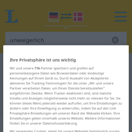
Ihre Privatsphäre ist uns wichtig
Deutsch-Dänisch Wörterbuch
unweigerlich
Wir und unsere
716
-Partner speichern und greifen auf
Deutsch-Dänisch Übersetzung für
personenbezogene Daten wie Browserdaten oder eindeutige
Kennungen auf Ihrem Gerät zu. Durch Auswahl von Akzeptieren
"unweigerlich"
aktivieren Sie Tracking-Technologien für die unter „Wir und unsere
Partner verarbeiten Daten, um Ihnen Dienste bereitzustellen“
aufgeführten Zwecke. Wenn Tracker deaktiviert sind, sind manche
"unweigerlich" Dänisch
Inhalte und Anzeigen möglicherweise nicht mehr so relevant für Sie. Sie
können dieses Menü jederzeit wieder aufrufen, um Ihre Einstellungen zu
Übersetzung
ändern oder Ihre Einwilligung zu widerrufen, indem Sie auf den Link
Privatsphäre-Einstellungen am unteren Rand der Webseite klicken. Ihre
Einstellungen gelten innerhalb unseres Website. Weitere Informationen
finden Sie in unserer Datenschutzerklärung.
„unweigerlich“
Wir verwenden Cookies, damit Sie unsere Webseite bestmöglich nutzen