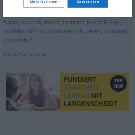
Mehr Optionen
Akzeptieren
zweifelsohne
,
todsicher (ugs.)
,
beileibe
,
sicherlich (ugs.,
Hauptform)
,
bombensicher (ugs.)
,
sicher
,
unumstößlich
,
fraglos
,
wahrlich
,
absolut
,
bestimmt
,
jedenfalls (ugs.)
,
zweifellos
,
definitiv
,
unausweichlich
,
gewiss
,
unbedingt
,
unzweifelhaft
© OpenThesaurus.de