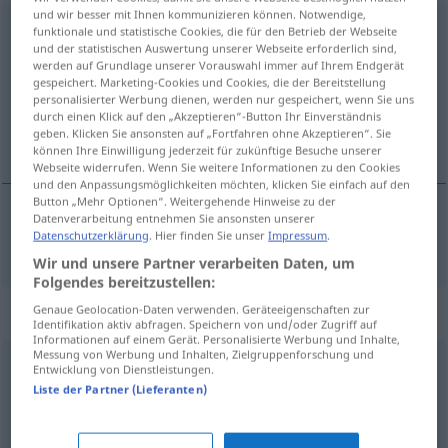
und wir besser mit Ihnen kommunizieren können. Notwendige,
unweigerlich
funktionale und statistische Cookies, die für den Betrieb der Webseite
und der statistischen Auswertung unserer Webseite erforderlich sind,
werden auf Grundlage unserer Vorauswahl immer auf Ihrem Endgerät
Übersicht aller Übersetzungen
gespeichert. Marketing-Cookies und Cookies, die der Bereitstellung
(Für mehr Details die Übersetzung anklicken/antippen)
personalisierter Werbung dienen, werden nur gespeichert, wenn Sie uns
durch einen Klick auf den „Akzeptieren“-Button Ihr Einverständnis
geben. Klicken Sie ansonsten auf „Fortfahren ohne Akzeptieren“. Sie
uvægerlig
können Ihre Einwilligung jederzeit für zukünftige Besuche unserer
Webseite widerrufen. Wenn Sie weitere Informationen zu den Cookies
und den Anpassungsmöglichkeiten möchten, klicken Sie einfach auf den
Button „Mehr Optionen“. Weitergehende Hinweise zu der
Datenverarbeitung entnehmen Sie ansonsten unserer
Datenschutzerklärung
. Hier finden Sie unser
Impressum
.
uvægerlig
unweigerlich
Wir und unsere Partner verarbeiten Daten, um
Folgendes bereitzustellen:
Synonyme für "unweigerlich"
Genaue Geolocation-Daten verwenden. Geräteeigenschaften zur
Identifikation aktiv abfragen. Speichern von und/oder Zugriff auf
Informationen auf einem Gerät. Personalisierte Werbung und Inhalte,
Messung von Werbung und Inhalten, Zielgruppenforschung und
Entwicklung von Dienstleistungen.
folgerichtig
,
zwangsläufig
,
logischerweise
,
Liste der Partner (Lieferanten)
notwendigerweise