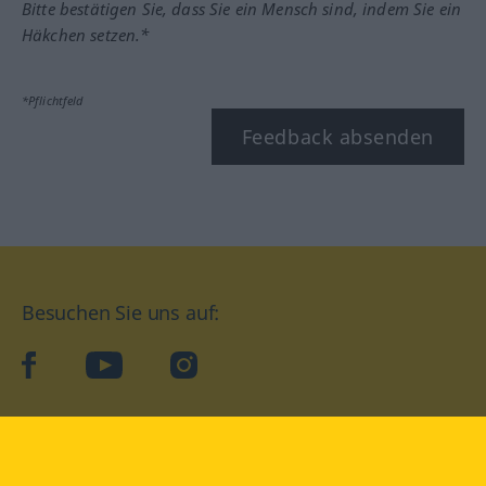
Bitte bestätigen Sie, dass Sie ein Mensch sind, indem Sie ein
Häkchen setzen.*
*Pflichtfeld
Feedback absenden
Besuchen Sie uns auf:
facebook
YouTube
Instagram