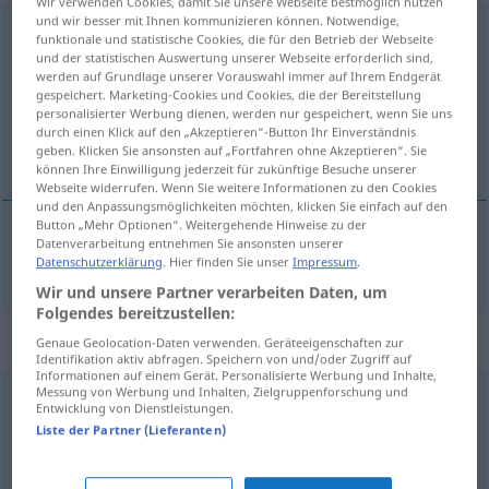
Wir verwenden Cookies, damit Sie unsere Webseite bestmöglich nutzen
und wir besser mit Ihnen kommunizieren können. Notwendige,
unausweichlich
funktionale und statistische Cookies, die für den Betrieb der Webseite
und der statistischen Auswertung unserer Webseite erforderlich sind,
Übersicht aller Übersetzungen
werden auf Grundlage unserer Vorauswahl immer auf Ihrem Endgerät
gespeichert. Marketing-Cookies und Cookies, die der Bereitstellung
(Für mehr Details die Übersetzung anklicken/antippen)
personalisierter Werbung dienen, werden nur gespeichert, wenn Sie uns
durch einen Klick auf den „Akzeptieren“-Button Ihr Einverständnis
uundgåelig
geben. Klicken Sie ansonsten auf „Fortfahren ohne Akzeptieren“. Sie
können Ihre Einwilligung jederzeit für zukünftige Besuche unserer
Webseite widerrufen. Wenn Sie weitere Informationen zu den Cookies
und den Anpassungsmöglichkeiten möchten, klicken Sie einfach auf den
Button „Mehr Optionen“. Weitergehende Hinweise zu der
Datenverarbeitung entnehmen Sie ansonsten unserer
uundgåelig
unausweichlich
Datenschutzerklärung
. Hier finden Sie unser
Impressum
.
Wir und unsere Partner verarbeiten Daten, um
Folgendes bereitzustellen:
Synonyme für "unausweichlich"
Genaue Geolocation-Daten verwenden. Geräteeigenschaften zur
Identifikation aktiv abfragen. Speichern von und/oder Zugriff auf
Informationen auf einem Gerät. Personalisierte Werbung und Inhalte,
Messung von Werbung und Inhalten, Zielgruppenforschung und
Entwicklung von Dienstleistungen.
unerlässlich
,
unbedingt
,
nötig
,
notwendig
,
erforderlich
,
Liste der Partner (Lieferanten)
wesentlich
,
zwingend
,
unentbehrlich