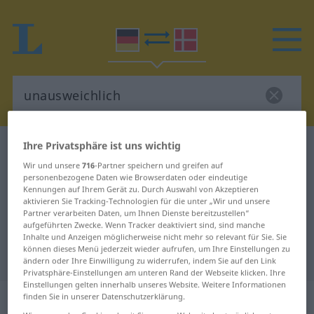
Ihre Privatsphäre ist uns wichtig
Deutsch-Dänisch Wörterbuch
unausweichlich
Wir und unsere
716
-Partner speichern und greifen auf
Deutsch-Dänisch Übersetzung für
personenbezogene Daten wie Browserdaten oder eindeutige
Kennungen auf Ihrem Gerät zu. Durch Auswahl von Akzeptieren
"unausweichlich"
aktivieren Sie Tracking-Technologien für die unter „Wir und unsere
Partner verarbeiten Daten, um Ihnen Dienste bereitzustellen“
aufgeführten Zwecke. Wenn Tracker deaktiviert sind, sind manche
"unausweichlich" Dänisch
Inhalte und Anzeigen möglicherweise nicht mehr so relevant für Sie. Sie
können dieses Menü jederzeit wieder aufrufen, um Ihre Einstellungen zu
Übersetzung
ändern oder Ihre Einwilligung zu widerrufen, indem Sie auf den Link
Privatsphäre-Einstellungen am unteren Rand der Webseite klicken. Ihre
Einstellungen gelten innerhalb unseres Website. Weitere Informationen
„unausweichlich“
finden Sie in unserer Datenschutzerklärung.