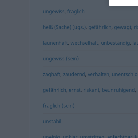
ungewiss
,
fraglich
heiß (Sache) (ugs.)
,
gefährlich
,
gewagt
,
r
launenhaft
,
wechselhaft
,
unbeständig
,
la
ungewiss (sein)
zaghaft
,
zaudernd
,
verhalten
,
unentschlo
gefährlich
,
ernst
,
riskant
,
beunruhigend
,
fraglich (sein)
unstabil
uneinig
,
unklar
,
umstritten
,
anfechtbar
,
k