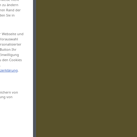
en zu ändern
eren Rand der
den Sie in
er Webseite und
 Vorauswahl
sonalisierter
Button Ihr
Einwilligung
zu den Cookies
.
zerklärung
.
eichern von
sung von