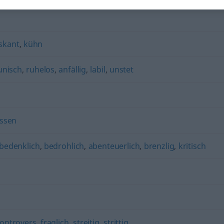
iskant
,
kühn
unisch
,
ruhelos
,
anfällig
,
labil
,
unstet
ssen
bedenklich
,
bedrohlich
,
abenteuerlich
,
brenzlig
,
kritisch
ontrovers
,
fraglich
,
streitig
,
strittig