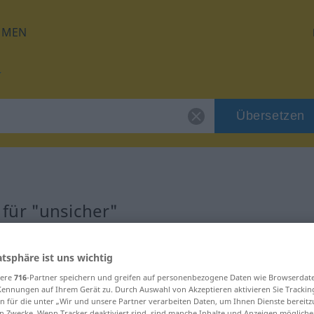
HMEN
Übersetzen
für "unsicher"
ng
atsphäre ist uns wichtig
sere
716
-Partner speichern und greifen auf personenbezogene Daten wie Browserdat
Kennungen auf Ihrem Gerät zu. Durch Auswahl von Akzeptieren aktivieren Sie Trackin
n für die unter „Wir und unsere Partner verarbeiten Daten, um Ihnen Dienste bereitz
n Zwecke. Wenn Tracker deaktiviert sind, sind manche Inhalte und Anzeigen mögliche