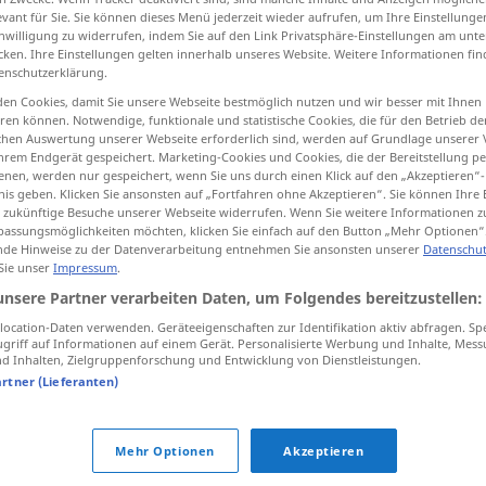
evant für Sie. Sie können dieses Menü jederzeit wieder aufrufen, um Ihre Einstellung
inwilligung zu widerrufen, indem Sie auf den Link Privatsphäre-Einstellungen am unt
cken. Ihre Einstellungen gelten innerhalb unseres Website. Weitere Informationen fin
enschutzerklärung.
tippen)
en Cookies, damit Sie unsere Webseite bestmöglich nutzen und wir besser mit Ihnen
en können. Notwendige, funktionale und statistische Cookies, die für den Betrieb d
ischen Auswertung unserer Webseite erforderlich sind, werden auf Grundlage unserer
hrem Endgerät gespeichert. Marketing-Cookies und Cookies, die der Bereitstellung per
nen, werden nur gespeichert, wenn Sie uns durch einen Klick auf den „Akzeptieren“-
nis geben. Klicken Sie ansonsten auf „Fortfahren ohne Akzeptieren“. Sie können Ihre 
ür zukünftige Besuche unserer Webseite widerrufen. Wenn Sie weitere Informationen 
assungsmöglichkeiten möchten, klicken Sie einfach auf den Button „Mehr Optionen“
unsicher
de Hinweise zu der Datenverarbeitung entnehmen Sie ansonsten unserer
Datenschut
 Sie unser
Impressum
.
unsere Partner verarbeiten Daten, um Folgendes bereitzustellen:
unsicher
gefährlich
ocation-Daten verwenden. Geräteeigenschaften zur Identifikation aktiv abfragen. Sp
griff auf Informationen auf einem Gerät. Personalisierte Werbung und Inhalte, Mes
 Inhalten, Zielgruppenforschung und Entwicklung von Dienstleistungen.
unsicher
ungewiss
artner (Lieferanten)
Mehr Optionen
Akzeptieren