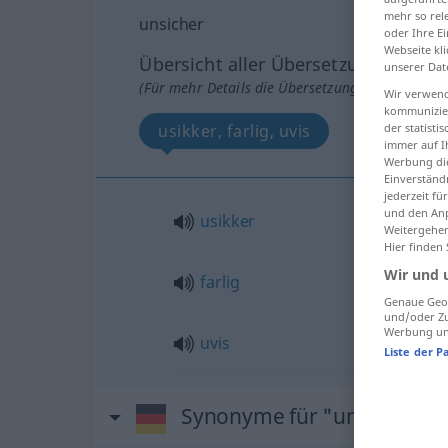
mehr so rel
unsicher
oder Ihre E
Webseite kli
Übersicht aller Übersetzungen
unserer Dat
(Für mehr Details die Übersetzung anklicken/an
Wir verwend
kommunizier
der statist
usikker, farlig, uvis
immer auf I
Werbung die
Einverständ
jederzeit f
und den Anp
usikker
Weitergehen
Hier finden
Wir und 
farlig
Genaue Geol
und/oder Zu
Werbung und
uvis
Liste der P
Synonyme für "unsicher"