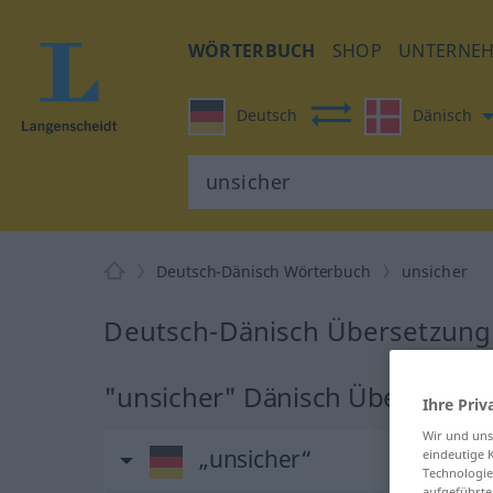
WÖRTERBUCH
SHOP
UNTERNE
Deutsch
Dänisch
Deutsch-Dänisch Wörterbuch
unsicher
Deutsch-Dänisch Übersetzung 
"unsicher" Dänisch Übersetzu
Ihre Priv
Wir und un
„unsicher“
eindeutige 
Technologie
aufgeführte