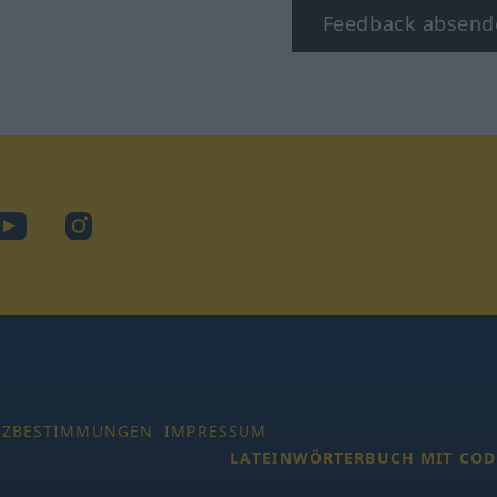
Feedback absend
ook
YouTube
Instagram
TZBESTIMMUNGEN
IMPRESSUM
LATEINWÖRTERBUCH MIT COD