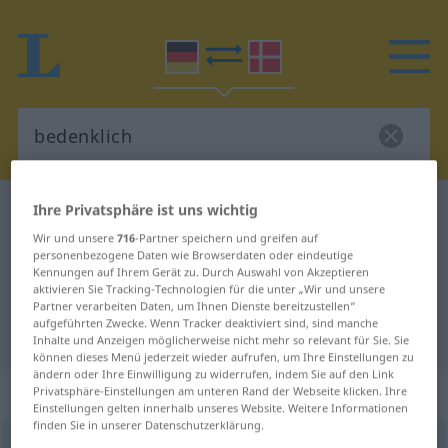
Ihre Privatsphäre ist uns wichtig
Deutsch-Dänisch Wörterbuch
bedenklich
Deutsch-Dänisch Übersetzung für
Wir und unsere
716
-Partner speichern und greifen auf
personenbezogene Daten wie Browserdaten oder eindeutige
"bedenklich"
Kennungen auf Ihrem Gerät zu. Durch Auswahl von Akzeptieren
aktivieren Sie Tracking-Technologien für die unter „Wir und unsere
Partner verarbeiten Daten, um Ihnen Dienste bereitzustellen“
aufgeführten Zwecke. Wenn Tracker deaktiviert sind, sind manche
"bedenklich" Dänisch Übersetzung
Inhalte und Anzeigen möglicherweise nicht mehr so relevant für Sie. Sie
können dieses Menü jederzeit wieder aufrufen, um Ihre Einstellungen zu
ändern oder Ihre Einwilligung zu widerrufen, indem Sie auf den Link
„bedenklich“
Privatsphäre-Einstellungen am unteren Rand der Webseite klicken. Ihre
Einstellungen gelten innerhalb unseres Website. Weitere Informationen
finden Sie in unserer Datenschutzerklärung.
bedenklich