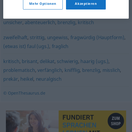
Mehr Optionen
Akzeptieren
gefährlich
,
ernst
,
riskant
,
beunruhigend
,
bedrohlich
,
unsicher
,
abenteuerlich
,
brenzlig
,
kritisch
zweifelhaft
,
strittig
,
ungewiss
,
fragwürdig (Hauptform)
,
(etwas ist) faul (ugs.)
,
fraglich
kritisch
,
brisant
,
delikat
,
schwierig
,
haarig (ugs.)
,
problematisch
,
verfänglich
,
knifflig
,
brenzlig
,
misslich
,
prekär
,
heikel
,
neuralgisch
© OpenThesaurus.de