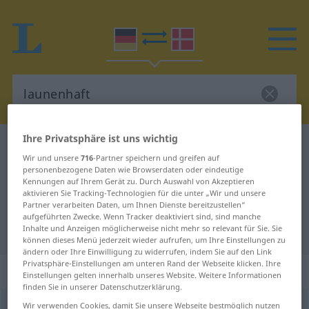
Ihre Privatsphäre ist uns wichtig
Deutsch-Dänisch Wörterbuch
launenhaft
Wir und unsere
716
-Partner speichern und greifen auf
Deutsch-Dänisch Übersetzung für
personenbezogene Daten wie Browserdaten oder eindeutige
Kennungen auf Ihrem Gerät zu. Durch Auswahl von Akzeptieren
"launenhaft"
aktivieren Sie Tracking-Technologien für die unter „Wir und unsere
Partner verarbeiten Daten, um Ihnen Dienste bereitzustellen“
aufgeführten Zwecke. Wenn Tracker deaktiviert sind, sind manche
"launenhaft" Dänisch Übersetzung
Inhalte und Anzeigen möglicherweise nicht mehr so relevant für Sie. Sie
können dieses Menü jederzeit wieder aufrufen, um Ihre Einstellungen zu
ändern oder Ihre Einwilligung zu widerrufen, indem Sie auf den Link
Privatsphäre-Einstellungen am unteren Rand der Webseite klicken. Ihre
„launenhaft“
Einstellungen gelten innerhalb unseres Website. Weitere Informationen
finden Sie in unserer Datenschutzerklärung.
launenhaft
Wir verwenden Cookies, damit Sie unsere Webseite bestmöglich nutzen