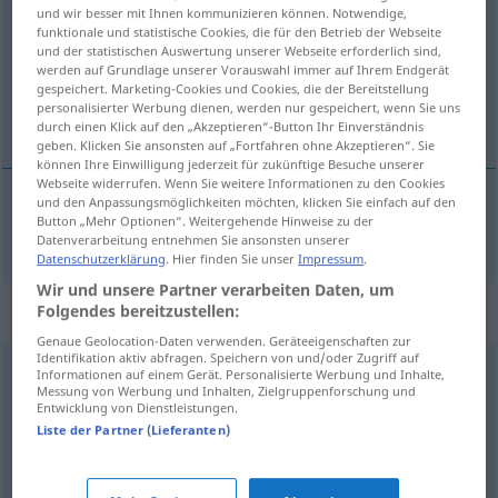
und wir besser mit Ihnen kommunizieren können. Notwendige,
funktionale und statistische Cookies, die für den Betrieb der Webseite
Übersicht aller Übersetzungen
und der statistischen Auswertung unserer Webseite erforderlich sind,
(Für mehr Details die Übersetzung anklicken/antippen)
werden auf Grundlage unserer Vorauswahl immer auf Ihrem Endgerät
gespeichert. Marketing-Cookies und Cookies, die der Bereitstellung
personalisierter Werbung dienen, werden nur gespeichert, wenn Sie uns
lunefuld
durch einen Klick auf den „Akzeptieren“-Button Ihr Einverständnis
geben. Klicken Sie ansonsten auf „Fortfahren ohne Akzeptieren“. Sie
können Ihre Einwilligung jederzeit für zukünftige Besuche unserer
Webseite widerrufen. Wenn Sie weitere Informationen zu den Cookies
und den Anpassungsmöglichkeiten möchten, klicken Sie einfach auf den
Button „Mehr Optionen“. Weitergehende Hinweise zu der
lunefuld
launenhaft
Datenverarbeitung entnehmen Sie ansonsten unserer
Datenschutzerklärung
. Hier finden Sie unser
Impressum
.
Wir und unsere Partner verarbeiten Daten, um
Synonyme für "launenhaft"
Folgendes bereitzustellen:
Genaue Geolocation-Daten verwenden. Geräteeigenschaften zur
Identifikation aktiv abfragen. Speichern von und/oder Zugriff auf
Informationen auf einem Gerät. Personalisierte Werbung und Inhalte,
wankelmütig
,
schwankend
,
inkonsequent
,
unstet
Messung von Werbung und Inhalten, Zielgruppenforschung und
Entwicklung von Dienstleistungen.
Liste der Partner (Lieferanten)
kapriziös
,
wechselhaft
,
launisch