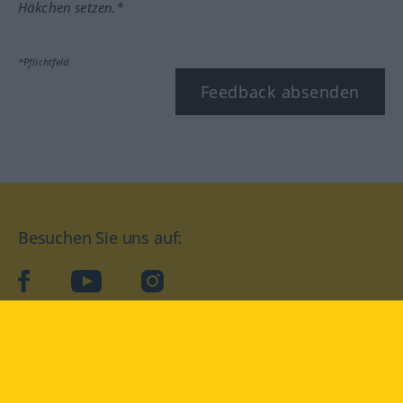
Häkchen setzen.*
*Pflichtfeld
Feedback absenden
Besuchen Sie uns auf:
facebook
YouTube
Instagram
Langenscheidt