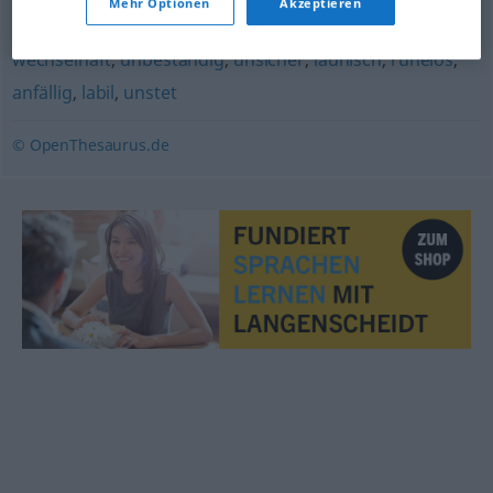
schrullenhaft
Mehr Optionen
Akzeptieren
wechselhaft
,
unbeständig
,
unsicher
,
launisch
,
ruhelos
,
anfällig
,
labil
,
unstet
© OpenThesaurus.de