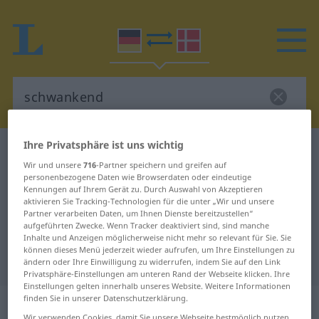
Ihre Privatsphäre ist uns wichtig
Deutsch-Dänisch Wörterbuch
schwankend
Wir und unsere
716
-Partner speichern und greifen auf
Deutsch-Dänisch Übersetzung für
personenbezogene Daten wie Browserdaten oder eindeutige
Kennungen auf Ihrem Gerät zu. Durch Auswahl von Akzeptieren
"schwankend"
aktivieren Sie Tracking-Technologien für die unter „Wir und unsere
Partner verarbeiten Daten, um Ihnen Dienste bereitzustellen“
aufgeführten Zwecke. Wenn Tracker deaktiviert sind, sind manche
"schwankend" Dänisch
Inhalte und Anzeigen möglicherweise nicht mehr so relevant für Sie. Sie
können dieses Menü jederzeit wieder aufrufen, um Ihre Einstellungen zu
Übersetzung
ändern oder Ihre Einwilligung zu widerrufen, indem Sie auf den Link
Privatsphäre-Einstellungen am unteren Rand der Webseite klicken. Ihre
Einstellungen gelten innerhalb unseres Website. Weitere Informationen
finden Sie in unserer Datenschutzerklärung.
„schwankend“
Wir verwenden Cookies, damit Sie unsere Webseite bestmöglich nutzen