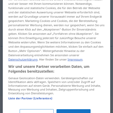
und wir besser mit Ihnen kommunizieren können. Notwendige,
schwankend
funktionale und statistische Cookies, die für den Betrieb der Webseite
und der statistischen Auswertung unserer Webseite erforderlich sind,
werden auf Grundlage unserer Vorauswahl immer auf Ihrem Endgerät
Übersicht aller Übersetzungen
gespeichert. Marketing-Cookies und Cookies, die der Bereitstellung
(Für mehr Details die Übersetzung anklicken/antippen)
personalisierter Werbung dienen, werden nur gespeichert, wenn Sie uns
durch einen Klick auf den „Akzeptieren“-Button Ihr Einverständnis
geben. Klicken Sie ansonsten auf „Fortfahren ohne Akzeptieren“. Sie
vaklende, ustadig, svingende
können Ihre Einwilligung jederzeit für zukünftige Besuche unserer
Webseite widerrufen. Wenn Sie weitere Informationen zu den Cookies
und den Anpassungsmöglichkeiten möchten, klicken Sie einfach auf den
Button „Mehr Optionen“. Weitergehende Hinweise zu der
Datenverarbeitung entnehmen Sie ansonsten unserer
Datenschutzerklärung
. Hier finden Sie unser
Impressum
.
vaklende
schwankend
Wir und unsere Partner verarbeiten Daten, um
Folgendes bereitzustellen:
ustadig
schwankend
unsicher
Genaue Geolocation-Daten verwenden. Geräteeigenschaften zur
Identifikation aktiv abfragen. Speichern von und/oder Zugriff auf
svingende
schwankend
wechselnd
Informationen auf einem Gerät. Personalisierte Werbung und Inhalte,
Messung von Werbung und Inhalten, Zielgruppenforschung und
Entwicklung von Dienstleistungen.
Liste der Partner (Lieferanten)
Synonyme für "schwankend"