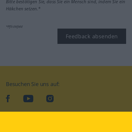
Bitte bestätigen Sie, dass Sie ein Mensch sind, indem Sie ein
Häkchen setzen.*
*Pflichtfeld
Feedback absenden
Besuchen Sie uns auf:
facebook
YouTube
Instagram