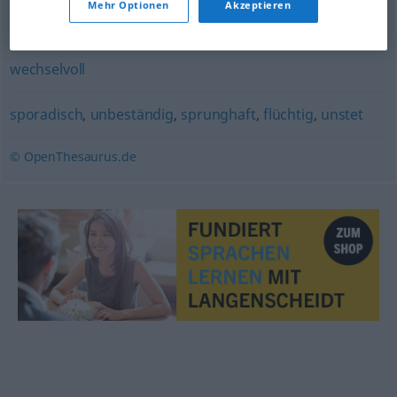
Mehr Optionen
Akzeptieren
wankelmütig
,
inkonsequent
,
unstet
,
launenhaft
wechselvoll
sporadisch
,
unbeständig
,
sprunghaft
,
flüchtig
,
unstet
© OpenThesaurus.de