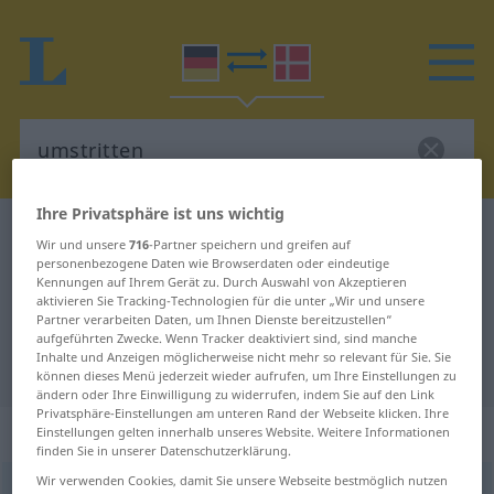
Ihre Privatsphäre ist uns wichtig
Deutsch-Dänisch Wörterbuch
umstritten
Wir und unsere
716
-Partner speichern und greifen auf
Deutsch-Dänisch Übersetzung für
personenbezogene Daten wie Browserdaten oder eindeutige
Kennungen auf Ihrem Gerät zu. Durch Auswahl von Akzeptieren
"umstritten"
aktivieren Sie Tracking-Technologien für die unter „Wir und unsere
Partner verarbeiten Daten, um Ihnen Dienste bereitzustellen“
aufgeführten Zwecke. Wenn Tracker deaktiviert sind, sind manche
Inhalte und Anzeigen möglicherweise nicht mehr so relevant für Sie. Sie
"umstritten" Dänisch Übersetzung
können dieses Menü jederzeit wieder aufrufen, um Ihre Einstellungen zu
ändern oder Ihre Einwilligung zu widerrufen, indem Sie auf den Link
Privatsphäre-Einstellungen am unteren Rand der Webseite klicken. Ihre
„umstritten“
Einstellungen gelten innerhalb unseres Website. Weitere Informationen
finden Sie in unserer Datenschutzerklärung.
Wir verwenden Cookies, damit Sie unsere Webseite bestmöglich nutzen
umstritten