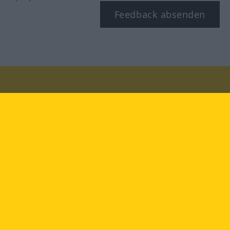
Feedback absenden
Besuchen Sie uns auf:
facebook
YouTube
Instagram
Langenscheidt
NUTZUNGSBEDINGUNGEN