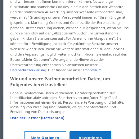
und wir besser mit Ihnen kommunizieren können. Notwendige,
funktionale und statistische Cookies, die für den Betrieb der Webseite
Übersicht aller Übersetzungen
und der statistischen Auswertung unserer Webseite erforderlich sind,
werden auf Grundlage unserer Vorauswahl immer auf Ihrem Endgerät
(Für mehr Details die Übersetzung anklicken/antippen)
gespeichert. Marketing-Cookies und Cookies, die der Bereitstellung
personalisierter Werbung dienen, werden nur gespeichert, wenn Sie uns
omtvistet, usikker, omdiskuteret
durch einen Klick auf den „Akzeptieren“-Button Ihr Einverständnis
geben. Klicken Sie ansonsten auf „Fortfahren ohne Akzeptieren“. Sie
können Ihre Einwilligung jederzeit für zukünftige Besuche unserer
Webseite widerrufen. Wenn Sie weitere Informationen zu den Cookies
und den Anpassungsmöglichkeiten möchten, klicken Sie einfach auf den
Button „Mehr Optionen“. Weitergehende Hinweise zu der
omtvistet
,
usikker
,
omdiskuteret
umstritten
Datenverarbeitung entnehmen Sie ansonsten unserer
Datenschutzerklärung
. Hier finden Sie unser
Impressum
.
Wir und unsere Partner verarbeiten Daten, um
Folgendes bereitzustellen:
Synonyme für "umstritten"
Genaue Geolocation-Daten verwenden. Geräteeigenschaften zur
Identifikation aktiv abfragen. Speichern von und/oder Zugriff auf
Informationen auf einem Gerät. Personalisierte Werbung und Inhalte,
Messung von Werbung und Inhalten, Zielgruppenforschung und
uneinig
,
unklar
,
anfechtbar
,
unsicher
,
kontrovers
,
Entwicklung von Dienstleistungen.
fraglich
,
streitig
,
strittig
Liste der Partner (Lieferanten)
© OpenThesaurus.de
Mehr Optionen
Akzeptieren