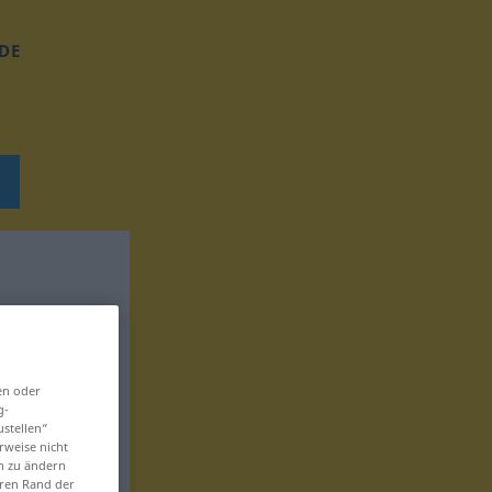
DE
en oder
g-
ustellen“
rweise nicht
en zu ändern
eren Rand der