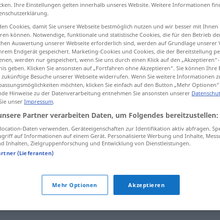
cken. Ihre Einstellungen gelten innerhalb unseres Website. Weitere Informationen fin
enschutzerklärung.
en Cookies, damit Sie unsere Webseite bestmöglich nutzen und wir besser mit Ihnen
en können. Notwendige, funktionale und statistische Cookies, die für den Betrieb d
tippen)
ischen Auswertung unserer Webseite erforderlich sind, werden auf Grundlage unserer
hrem Endgerät gespeichert. Marketing-Cookies und Cookies, die der Bereitstellung per
nen, werden nur gespeichert, wenn Sie uns durch einen Klick auf den „Akzeptieren“-
nis geben. Klicken Sie ansonsten auf „Fortfahren ohne Akzeptieren“. Sie können Ihre 
ür zukünftige Besuche unserer Webseite widerrufen. Wenn Sie weitere Informationen 
assungsmöglichkeiten möchten, klicken Sie einfach auf den Button „Mehr Optionen“
de Hinweise zu der Datenverarbeitung entnehmen Sie ansonsten unserer
Datenschut
 Sie unser
Impressum
.
unhaltbar
unsere Partner verarbeiten Daten, um Folgendes bereitzustellen:
ocation-Daten verwenden. Geräteeigenschaften zur Identifikation aktiv abfragen. Sp
griff auf Informationen auf einem Gerät. Personalisierte Werbung und Inhalte, Mes
 Inhalten, Zielgruppenforschung und Entwicklung von Dienstleistungen.
artner (Lieferanten)
(hat sich) erledigt (ugs.)
,
haltlos
,
nichtig
Mehr Optionen
Akzeptieren
,
unzutreffend
,
irrig (geh.)
,
unrichtig
,
falsch (sein)
,