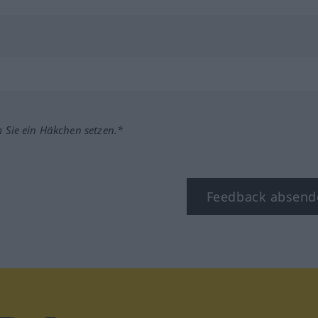
m Sie ein Häkchen setzen.*
Feedback absend