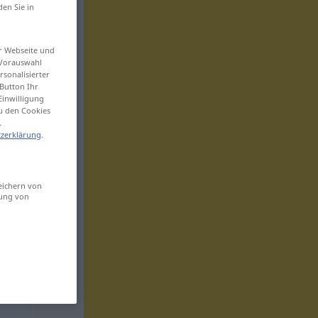
den Sie in
er Webseite und
 Vorauswahl
sonalisierter
Button Ihr
Einwilligung
zu den Cookies
.
zerklärung
.
eichern von
sung von