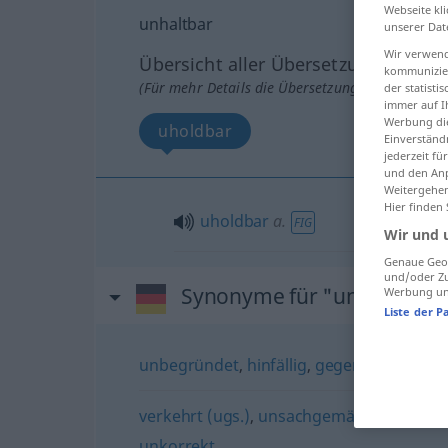
Webseite kli
unhaltbar
unserer Dat
Wir verwend
Übersicht aller Übersetzungen
kommunizier
(Für mehr Details die Übersetzung anklicken/an
der statist
immer auf I
Werbung die
uholdbar
Einverständ
jederzeit f
und den Anp
Weitergehen
Hier finden
uholdbar
a.
FIG
Wir und 
Genaue Geol
und/oder Zu
Synonyme für "unhaltbar"
Werbung und
Liste der P
unbegründet
,
hinfällig
,
gegenstandslos
,
verkehrt (ugs.)
,
unsachgemäß
,
fehlerhaft
unkorrekt