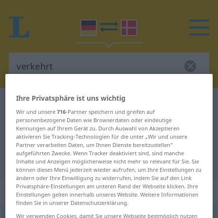
Ihre Privatsphäre ist uns wichtig
Deutsch-Dänisch Wörterbuch
verkehrt
Wir und unsere
716
-Partner speichern und greifen auf
Deutsch-Dänisch Übersetzung für
personenbezogene Daten wie Browserdaten oder eindeutige
Kennungen auf Ihrem Gerät zu. Durch Auswahl von Akzeptieren
"verkehrt"
aktivieren Sie Tracking-Technologien für die unter „Wir und unsere
Partner verarbeiten Daten, um Ihnen Dienste bereitzustellen“
aufgeführten Zwecke. Wenn Tracker deaktiviert sind, sind manche
"verkehrt" Dänisch Übersetzung
Inhalte und Anzeigen möglicherweise nicht mehr so relevant für Sie. Sie
können dieses Menü jederzeit wieder aufrufen, um Ihre Einstellungen zu
ändern oder Ihre Einwilligung zu widerrufen, indem Sie auf den Link
Privatsphäre-Einstellungen am unteren Rand der Webseite klicken. Ihre
„verkehrt“
Einstellungen gelten innerhalb unseres Website. Weitere Informationen
finden Sie in unserer Datenschutzerklärung.
verkehrt
Wir verwenden Cookies, damit Sie unsere Webseite bestmöglich nutzen