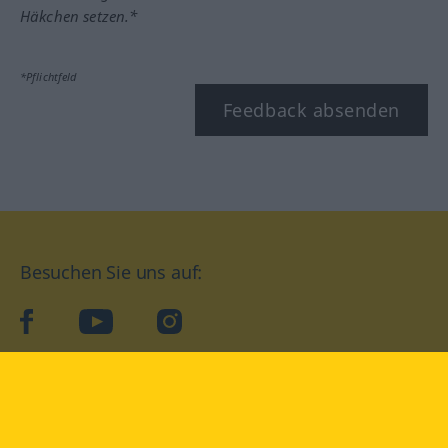
Häkchen setzen.*
*Pflichtfeld
Feedback absenden
Besuchen Sie uns auf:
facebook
YouTube
Instagram
Langenscheidt