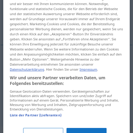
und wir besser mit Ihnen kommunizieren können. Notwendige,
funktionale und statistische Cookies, die für den Betrieb der Webseite
Übersicht aller Übersetzungen
und der statistischen Auswertung unserer Webseite erforderlich sind,
(Für mehr Details die Übersetzung anklicken/antippen)
werden auf Grundlage unserer Vorauswahl immer auf Ihrem Endgerät
gespeichert. Marketing-Cookies und Cookies, die der Bereitstellung
personalisierter Werbung dienen, werden nur gespeichert, wenn Sie uns
omvendt, bagvendt, forkert, gal, forfejlet
durch einen Klick auf den „Akzeptieren“-Button Ihr Einverständnis
geben. Klicken Sie ansonsten auf „Fortfahren ohne Akzeptieren“. Sie
können Ihre Einwilligung jederzeit für zukünftige Besuche unserer
Webseite widerrufen. Wenn Sie weitere Informationen zu den Cookies
und den Anpassungsmöglichkeiten möchten, klicken Sie einfach auf den
Button „Mehr Optionen“. Weitergehende Hinweise zu der
omvendt
verkehrt
Datenverarbeitung entnehmen Sie ansonsten unserer
Datenschutzerklärung
. Hier finden Sie unser
Impressum
.
bagvendt
verkehrt
rückseitig
Wir und unsere Partner verarbeiten Daten, um
Folgendes bereitzustellen:
forkert
,
gal
verkehrt
falsch
Genaue Geolocation-Daten verwenden. Geräteeigenschaften zur
Identifikation aktiv abfragen. Speichern von und/oder Zugriff auf
Informationen auf einem Gerät. Personalisierte Werbung und Inhalte,
forfejlet
verkehrt
verfehlt
Messung von Werbung und Inhalten, Zielgruppenforschung und
Entwicklung von Dienstleistungen.
Liste der Partner (Lieferanten)