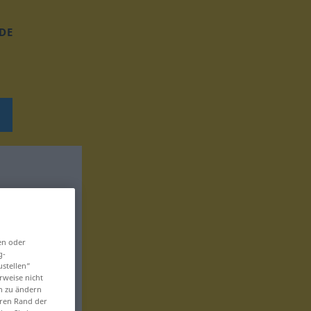
DE
en oder
g-
ustellen“
rweise nicht
en zu ändern
eren Rand der