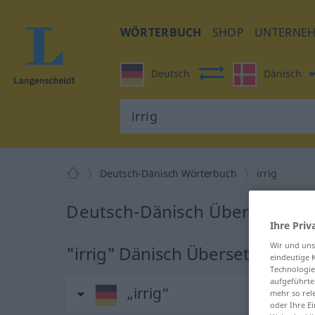
WÖRTERBUCH
SHOP
UNTERNE
Deutsch
Dänisch
Deutsch-Dänisch Wörterbuch
irrig
Deutsch-Dänisch Übersetzung f
Ihre Priv
Wir und un
"irrig" Dänisch Übersetzung
eindeutige 
Technologie
aufgeführte
„irrig“
mehr so rel
oder Ihre E