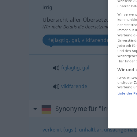
Webseite kli
unserer Dat
irrig
Wir verwend
Übersicht aller Übersetzungen
kommunizier
der statist
(Für mehr Details die Übersetzung anklicken/an
immer auf I
Werbung die
fejlagtig, gal, vildfarende
Einverständ
jederzeit f
und den Anp
Weitergehen
Hier finden
fejlagtig
,
gal
Wir und 
Genaue Geol
und/oder Zu
vildfarende
Werbung und
Liste der P
Synonyme für "irrig"
verkehrt (ugs.)
,
unhaltbar
,
unsachgemäß