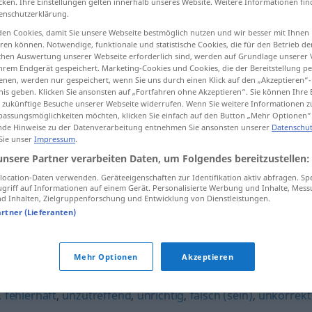
cken. Ihre Einstellungen gelten innerhalb unseres Website. Weitere Informationen fin
enschutzerklärung.
en Cookies, damit Sie unsere Webseite bestmöglich nutzen und wir besser mit Ihnen
en können. Notwendige, funktionale und statistische Cookies, die für den Betrieb d
ischen Auswertung unserer Webseite erforderlich sind, werden auf Grundlage unserer
tippen)
hrem Endgerät gespeichert. Marketing-Cookies und Cookies, die der Bereitstellung per
nen, werden nur gespeichert, wenn Sie uns durch einen Klick auf den „Akzeptieren“-
nis geben. Klicken Sie ansonsten auf „Fortfahren ohne Akzeptieren“. Sie können Ihre 
ür zukünftige Besuche unserer Webseite widerrufen. Wenn Sie weitere Informationen 
assungsmöglichkeiten möchten, klicken Sie einfach auf den Button „Mehr Optionen“
de Hinweise zu der Datenverarbeitung entnehmen Sie ansonsten unserer
Datenschut
 Sie unser
Impressum
.
irrig
unsere Partner verarbeiten Daten, um Folgendes bereitzustellen:
ocation-Daten verwenden. Geräteeigenschaften zur Identifikation aktiv abfragen. Sp
griff auf Informationen auf einem Gerät. Personalisierte Werbung und Inhalte, Mes
irrig
 Inhalten, Zielgruppenforschung und Entwicklung von Dienstleistungen.
artner (Lieferanten)
Mehr Optionen
Akzeptieren
,
fehlerhaft
,
unzutreffend
,
unrichtig
,
falsch (sein)
,
unkorrekt