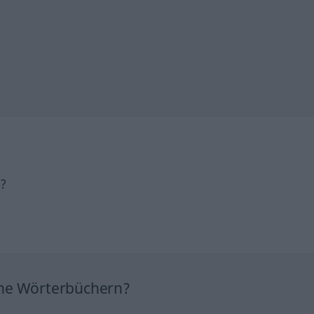
h?
ine Wörterbüchern?