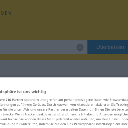
HMEN
Übersetzen
ür "irrig"
atsphäre ist uns wichtig
sere
716
-Partner speichern und greifen auf personenbezogene Daten wie Browserdat
Kennungen auf Ihrem Gerät zu. Durch Auswahl von Akzeptieren aktivieren Sie Trackin
n für die unter „Wir und unsere Partner verarbeiten Daten, um Ihnen Dienste bereitz
n Zwecke. Wenn Tracker deaktiviert sind, sind manche Inhalte und Anzeigen mögliche
evant für Sie. Sie können dieses Menü jederzeit wieder aufrufen, um Ihre Einstellung
inwilligung zu widerrufen, indem Sie auf den Link Privatsphäre-Einstellungen am unt