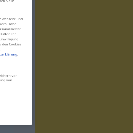
den Sie in
er Webseite und
 Vorauswahl
sonalisierter
Button Ihr
Einwilligung
zu den Cookies
.
zerklärung
.
eichern von
sung von