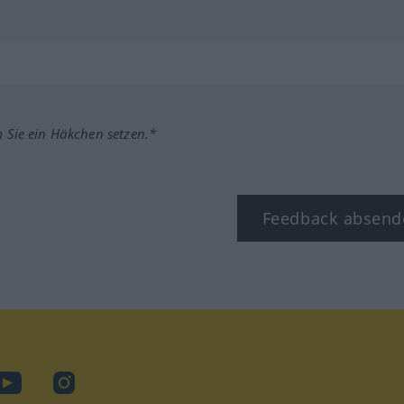
m Sie ein Häkchen setzen.*
Feedback absend
ook
YouTube
Instagram