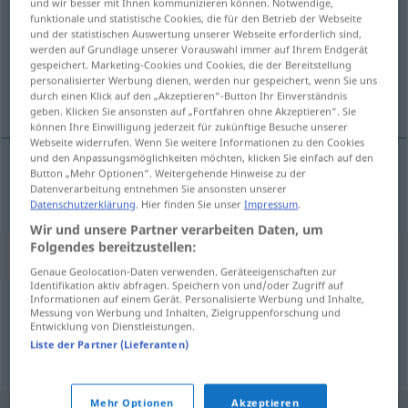
und wir besser mit Ihnen kommunizieren können. Notwendige,
funktionale und statistische Cookies, die für den Betrieb der Webseite
Übersicht aller Übersetzungen
und der statistischen Auswertung unserer Webseite erforderlich sind,
werden auf Grundlage unserer Vorauswahl immer auf Ihrem Endgerät
(Für mehr Details die Übersetzung anklicken/antippen)
gespeichert. Marketing-Cookies und Cookies, die der Bereitstellung
personalisierter Werbung dienen, werden nur gespeichert, wenn Sie uns
fehlerhaft, falsch, irrtümlich
durch einen Klick auf den „Akzeptieren“-Button Ihr Einverständnis
geben. Klicken Sie ansonsten auf „Fortfahren ohne Akzeptieren“. Sie
können Ihre Einwilligung jederzeit für zukünftige Besuche unserer
Webseite widerrufen. Wenn Sie weitere Informationen zu den Cookies
und den Anpassungsmöglichkeiten möchten, klicken Sie einfach auf den
Button „Mehr Optionen“. Weitergehende Hinweise zu der
fehlerhaft
,
falsch
,
irrtümlich
fejlagtig
Datenverarbeitung entnehmen Sie ansonsten unserer
Datenschutzerklärung
. Hier finden Sie unser
Impressum
.
Wir und unsere Partner verarbeiten Daten, um
Folgendes bereitzustellen:
Synonyme für "fejlagtig"
Genaue Geolocation-Daten verwenden. Geräteeigenschaften zur
Identifikation aktiv abfragen. Speichern von und/oder Zugriff auf
Informationen auf einem Gerät. Personalisierte Werbung und Inhalte,
Messung von Werbung und Inhalten, Zielgruppenforschung und
forkert
Entwicklung von Dienstleistungen.
Liste der Partner (Lieferanten)
© LibreOffice
Mehr Optionen
Akzeptieren