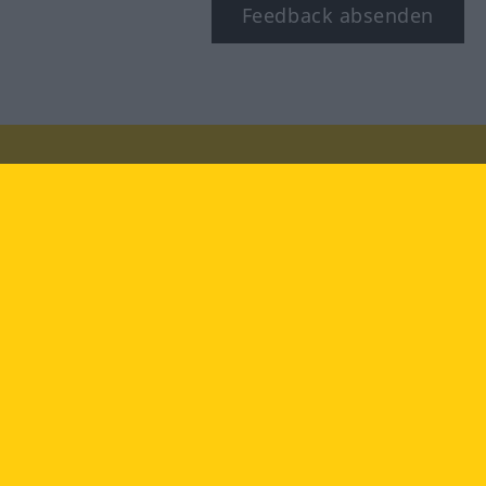
Feedback absenden
Besuchen Sie uns auf:
facebook
YouTube
Instagram
Langenscheidt
NUTZUNGSBEDINGUNGEN
DATENSCHUTZBESTIMMUNGEN