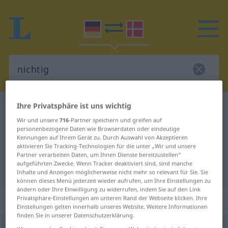
Ihre Privatsphäre ist uns wichtig
Deutsch-Dänisch Wörterbuch
nichtig
Wir und unsere
716
-Partner speichern und greifen auf
Deutsch-Dänisch Übersetzung für
personenbezogene Daten wie Browserdaten oder eindeutige
Kennungen auf Ihrem Gerät zu. Durch Auswahl von Akzeptieren
"nichtig"
aktivieren Sie Tracking-Technologien für die unter „Wir und unsere
Partner verarbeiten Daten, um Ihnen Dienste bereitzustellen“
aufgeführten Zwecke. Wenn Tracker deaktiviert sind, sind manche
"nichtig" Dänisch Übersetzung
Inhalte und Anzeigen möglicherweise nicht mehr so relevant für Sie. Sie
können dieses Menü jederzeit wieder aufrufen, um Ihre Einstellungen zu
ändern oder Ihre Einwilligung zu widerrufen, indem Sie auf den Link
„nichtig“
Privatsphäre-Einstellungen am unteren Rand der Webseite klicken. Ihre
Einstellungen gelten innerhalb unseres Website. Weitere Informationen
finden Sie in unserer Datenschutzerklärung.
nichtig