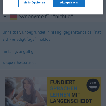
Mehr Optionen
Akzeptieren
Synonyme für "nichtig"
unhaltbar
,
unbegründet
,
hinfällig
,
gegenstandslos
,
(hat
sich) erledigt (ugs.)
,
haltlos
hinfällig
,
ungültig
© OpenThesaurus.de