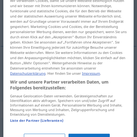
Wir verwenden Cookies, damit Sie unsere Webseite bestmöglich nutzen
und wir besser mit Ihnen kommunizieren können. Notwendige,
Übersicht aller Übersetzungen
funktionale und statistische Cookies, die für den Betrieb der Webseite
und der statistischen Auswertung unserer Webseite erforderlich sind,
(Für mehr Details die Übersetzung anklicken/antippen)
werden auf Grundlage unserer Vorauswahl immer auf Ihrem Endgerät
gespeichert. Marketing-Cookies und Cookies, die der Bereitstellung
ugyldig, tom, indholdsløs
personalisierter Werbung dienen, werden nur gespeichert, wenn Sie uns
durch einen Klick auf den „Akzeptieren“-Button Ihr Einverständnis
geben. Klicken Sie ansonsten auf „Fortfahren ohne Akzeptieren“. Sie
können Ihre Einwilligung jederzeit für zukünftige Besuche unserer
Webseite widerrufen. Wenn Sie weitere Informationen zu den Cookies
und den Anpassungsmöglichkeiten möchten, klicken Sie einfach auf den
ugyldig
nichtig
Button „Mehr Optionen“. Weitergehende Hinweise zu der
Datenverarbeitung entnehmen Sie ansonsten unserer
Datenschutzerklärung
. Hier finden Sie unser
Impressum
.
tom
,
indholdsløs
nichtig
wertlos
Wir und unsere Partner verarbeiten Daten, um
Folgendes bereitzustellen:
Genaue Geolocation-Daten verwenden. Geräteeigenschaften zur
Identifikation aktiv abfragen. Speichern von und/oder Zugriff auf
Informationen auf einem Gerät. Personalisierte Werbung und Inhalte,
Beispielsätze für "nichtig"
Messung von Werbung und Inhalten, Zielgruppenforschung und
Entwicklung von Dienstleistungen.
Liste der Partner (Lieferanten)
null
und nichtig
ugyldig