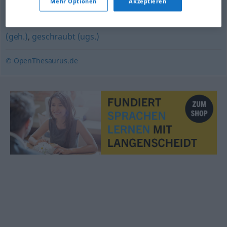
Mehr Optionen
Akzeptieren
manieriert
,
aufgesetzt
,
gekünstelt
,
gewunden
,
gedrechselt
,
schwülstig
,
unecht
,
geschwollen
,
affektiert
(geh.)
,
geschraubt (ugs.)
© OpenThesaurus.de