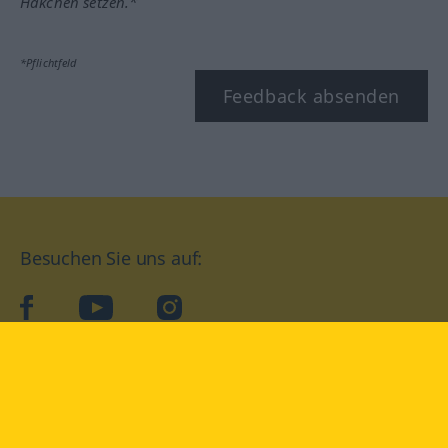
Häkchen setzen.*
*Pflichtfeld
Feedback absenden
Besuchen Sie uns auf:
facebook
YouTube
Instagram
Langenscheidt