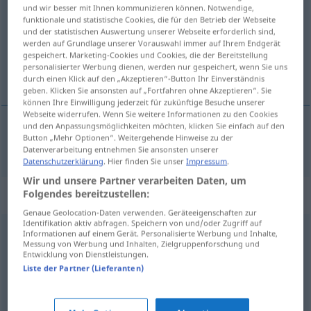
und wir besser mit Ihnen kommunizieren können. Notwendige,
funktionale und statistische Cookies, die für den Betrieb der Webseite
Übersicht aller Übersetzungen
und der statistischen Auswertung unserer Webseite erforderlich sind,
(Für mehr Details die Übersetzung anklicken/antippen)
werden auf Grundlage unserer Vorauswahl immer auf Ihrem Endgerät
gespeichert. Marketing-Cookies und Cookies, die der Bereitstellung
personalisierter Werbung dienen, werden nur gespeichert, wenn Sie uns
teatralsk
durch einen Klick auf den „Akzeptieren“-Button Ihr Einverständnis
geben. Klicken Sie ansonsten auf „Fortfahren ohne Akzeptieren“. Sie
können Ihre Einwilligung jederzeit für zukünftige Besuche unserer
Webseite widerrufen. Wenn Sie weitere Informationen zu den Cookies
und den Anpassungsmöglichkeiten möchten, klicken Sie einfach auf den
Button „Mehr Optionen“. Weitergehende Hinweise zu der
teatralsk
theatralisch
Datenverarbeitung entnehmen Sie ansonsten unserer
Datenschutzerklärung
. Hier finden Sie unser
Impressum
.
Wir und unsere Partner verarbeiten Daten, um
Synonyme für "theatralisch"
Folgendes bereitzustellen:
Genaue Geolocation-Daten verwenden. Geräteeigenschaften zur
Identifikation aktiv abfragen. Speichern von und/oder Zugriff auf
Informationen auf einem Gerät. Personalisierte Werbung und Inhalte,
gefühlsbetont (Hauptform)
,
gekünstelt
,
schmalzig
,
Messung von Werbung und Inhalten, Zielgruppenforschung und
Entwicklung von Dienstleistungen.
sentimental
,
kitschig
,
melodramatisch
Liste der Partner (Lieferanten)
künstlich
,
unnatürlich
,
gespreizt
,
preziös (geh.)
,
geziert
,