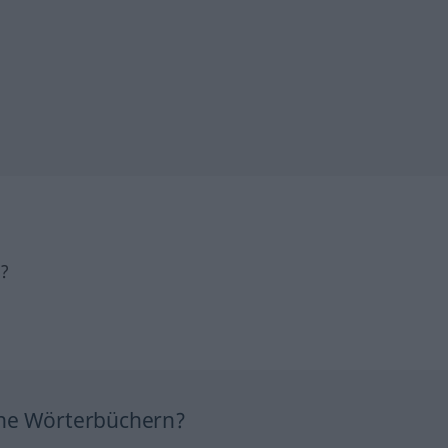
h?
ine Wörterbüchern?