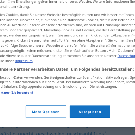
cken. Ihre Einstellungen gelten innerhalb unseres Website. Weitere Informationen fin
enschutzerklärung.
en Cookies, damit Sie unsere Webseite bestmöglich nutzen und wir besser mit Ihnen
en können. Notwendige, funktionale und statistische Cookies, die für den Betrieb d
ischen Auswertung unserer Webseite erforderlich sind, werden auf Grundlage unserer
tippen)
hrem Endgerät gespeichert. Marketing-Cookies und Cookies, die der Bereitstellung per
nen, werden nur gespeichert, wenn Sie uns durch einen Klick auf den „Akzeptieren“-
nis geben. Klicken Sie ansonsten auf „Fortfahren ohne Akzeptieren“. Sie können Ihre 
ür zukünftige Besuche unserer Webseite widerrufen. Wenn Sie weitere Informationen 
assungsmöglichkeiten möchten, klicken Sie einfach auf den Button „Mehr Optionen“
de Hinweise zu der Datenverarbeitung entnehmen Sie ansonsten unserer
Datenschut
 Sie unser
Impressum
.
affektiert
unsere Partner verarbeiten Daten, um Folgendes bereitzustellen:
ocation-Daten verwenden. Geräteeigenschaften zur Identifikation aktiv abfragen. Sp
griff auf Informationen auf einem Gerät. Personalisierte Werbung und Inhalte, Mes
 Inhalten, Zielgruppenforschung und Entwicklung von Dienstleistungen.
artner (Lieferanten)
Mehr Optionen
Akzeptieren
(geh.)
,
geziert
,
manieriert
,
aufgesetzt
,
gekünstelt
,
wülstig
,
unecht
,
geschwollen
,
geschraubt (ugs.)