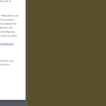
den Sie in
er Webseite und
 Vorauswahl
sonalisierter
Button Ihr
Einwilligung
zu den Cookies
.
zerklärung
.
eichern von
sung von