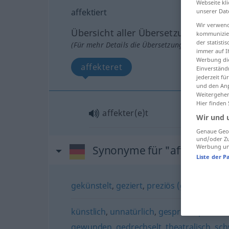
Webseite kli
affektiert
unserer Dat
Wir verwend
Übersicht aller Übersetzungen
kommunizier
der statist
(Für mehr Details die Übersetzung anklicken/an
immer auf I
Werbung die
affekteret
Einverständ
jederzeit f
und den Anp
Weitergehen
Hier finden
affekter(e)t
Wir und 
Genaue Geol
und/oder Zu
Werbung und
Synonyme für "affektiert"
Liste der P
gekünstelt
,
geziert
,
preziös (geh.)
,
affig
künstlich
,
unnatürlich
,
gespreizt
,
preziös 
gewunden
,
gedrechselt
,
theatralisch
,
sch