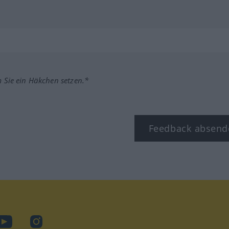
m Sie ein Häkchen setzen.*
Feedback absend
ook
YouTube
Instagram