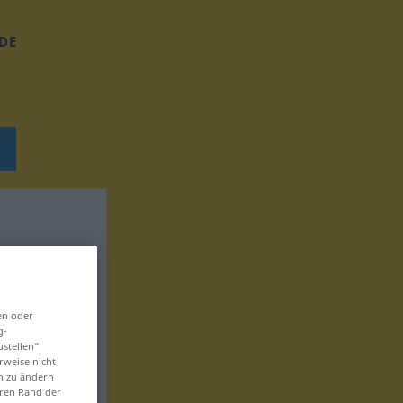
DE
en oder
g-
ustellen“
rweise nicht
en zu ändern
eren Rand der