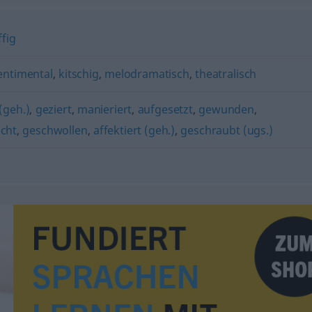
ffig
entimental
,
kitschig
,
melodramatisch
,
theatralisch
(geh.)
,
geziert
,
manieriert
,
aufgesetzt
,
gewunden
,
cht
,
geschwollen
,
affektiert (geh.)
,
geschraubt (ugs.)