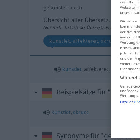
oder Ihre E
gekünstelt
<
-est
>
Webseite kli
unserer Dat
Übersicht aller Übersetzungen
Wir verwend
kommunizier
(Für mehr Details die Übersetzung anklicken/an
der statist
immer auf I
kunstlet, affekteret, skruet
Werbung die
Einverständ
jederzeit f
und den Anp
Weitergehen
kunstlet
, affekteret,
skruet
Hier finden
Wir und 
Genaue Geol
Beispielsätze für "gekünste
und/oder Zu
Werbung und
Liste der P
kunstlet
,
skruet
Synonyme für "gekünstelt"