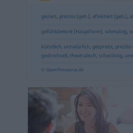
geziert
,
preziös (geh.)
,
affektiert (geh.)
,
a
gefühlsbetont (Hauptform)
,
schmalzig
,
s
künstlich
,
unnatürlich
,
gespreizt
,
preziös 
gedrechselt
,
theatralisch
,
schwülstig
,
une
© OpenThesaurus.de