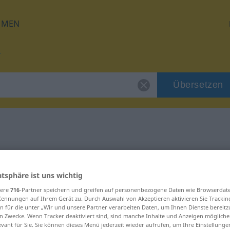
HMEN
Übersetzen
für "gekünstelt"
atsphäre ist uns wichtig
ung
sere
716
-Partner speichern und greifen auf personenbezogene Daten wie Browserdat
Kennungen auf Ihrem Gerät zu. Durch Auswahl von Akzeptieren aktivieren Sie Trackin
n für die unter „Wir und unsere Partner verarbeiten Daten, um Ihnen Dienste bereitz
n Zwecke. Wenn Tracker deaktiviert sind, sind manche Inhalte und Anzeigen mögliche
evant für Sie. Sie können dieses Menü jederzeit wieder aufrufen, um Ihre Einstellung