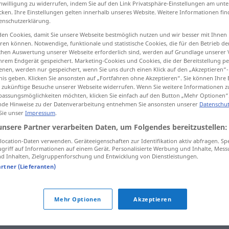
inwilligung zu widerrufen, indem Sie auf den Link Privatsphäre-Einstellungen am unt
cken. Ihre Einstellungen gelten innerhalb unseres Website. Weitere Informationen fin
enschutzerklärung.
en Cookies, damit Sie unsere Webseite bestmöglich nutzen und wir besser mit Ihnen
en können. Notwendige, funktionale und statistische Cookies, die für den Betrieb d
tippen)
ischen Auswertung unserer Webseite erforderlich sind, werden auf Grundlage unserer
hrem Endgerät gespeichert. Marketing-Cookies und Cookies, die der Bereitstellung per
nen, werden nur gespeichert, wenn Sie uns durch einen Klick auf den „Akzeptieren“-
nis geben. Klicken Sie ansonsten auf „Fortfahren ohne Akzeptieren“. Sie können Ihre 
ür zukünftige Besuche unserer Webseite widerrufen. Wenn Sie weitere Informationen 
assungsmöglichkeiten möchten, klicken Sie einfach auf den Button „Mehr Optionen“
de Hinweise zu der Datenverarbeitung entnehmen Sie ansonsten unserer
Datenschut
gekünstelt
 Sie unser
Impressum
.
unsere Partner verarbeiten Daten, um Folgendes bereitzustellen:
ocation-Daten verwenden. Geräteeigenschaften zur Identifikation aktiv abfragen. Sp
lt"
griff auf Informationen auf einem Gerät. Personalisierte Werbung und Inhalte, Mes
 Inhalten, Zielgruppenforschung und Entwicklung von Dienstleistungen.
artner (Lieferanten)
gekünstelt
Mehr Optionen
Akzeptieren