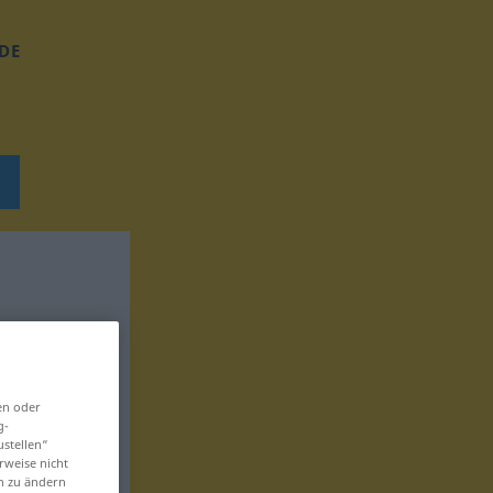
DE
en oder
g-
ustellen“
rweise nicht
en zu ändern