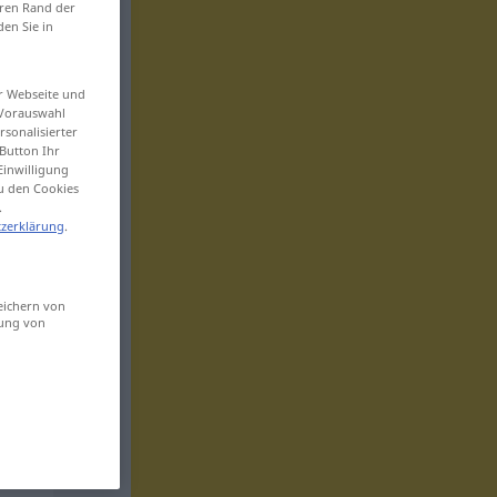
eren Rand der
den Sie in
er Webseite und
 Vorauswahl
sonalisierter
Button Ihr
Einwilligung
zu den Cookies
.
zerklärung
.
eichern von
sung von