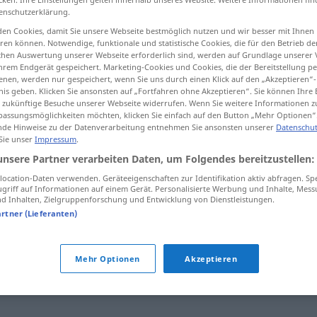
enschutzerklärung.
en Cookies, damit Sie unsere Webseite bestmöglich nutzen und wir besser mit Ihnen
en können. Notwendige, funktionale und statistische Cookies, die für den Betrieb d
ischen Auswertung unserer Webseite erforderlich sind, werden auf Grundlage unserer
tippen)
hrem Endgerät gespeichert. Marketing-Cookies und Cookies, die der Bereitstellung per
nen, werden nur gespeichert, wenn Sie uns durch einen Klick auf den „Akzeptieren“-
nis geben. Klicken Sie ansonsten auf „Fortfahren ohne Akzeptieren“. Sie können Ihre 
ür zukünftige Besuche unserer Webseite widerrufen. Wenn Sie weitere Informationen 
assungsmöglichkeiten möchten, klicken Sie einfach auf den Button „Mehr Optionen“
de Hinweise zu der Datenverarbeitung entnehmen Sie ansonsten unserer
Datenschut
 Sie unser
Impressum
.
geschraubt
unsere Partner verarbeiten Daten, um Folgendes bereitzustellen:
ocation-Daten verwenden. Geräteeigenschaften zur Identifikation aktiv abfragen. Sp
griff auf Informationen auf einem Gerät. Personalisierte Werbung und Inhalte, Mes
 Inhalten, Zielgruppenforschung und Entwicklung von Dienstleistungen.
"
artner (Lieferanten)
(geh.)
,
geziert
,
manieriert
,
aufgesetzt
,
gekünstelt
,
Mehr Optionen
Akzeptieren
wülstig
,
unecht
,
geschwollen
,
affektiert (geh.)