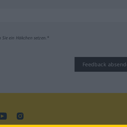
m Sie ein Häkchen setzen.*
Feedback absend
ook
YouTube
Instagram