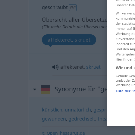
unserer Dat
geschraubt
FIG
Wir verwend
Übersicht aller Übersetzungen
kommunizier
der statist
(Für mehr Details die Übersetzung anklicken/an
immer auf I
Werbung die
affekteret, skruet
Einverständ
jederzeit f
und den Anp
Weitergehen
Hier finden
affekteret,
skruet
Wir und 
Genaue Geol
und/oder Zu
Werbung und
Synonyme für "geschraubt
Liste der P
künstlich
,
unnatürlich
,
gespreizt
,
preziös 
gewunden
,
gedrechselt
,
theatralisch
,
sch
© OpenThesaurus.de