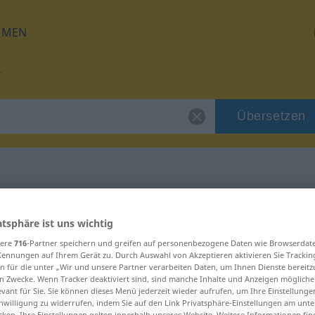
HMEN
Übersetzen
für "geschraubt"
atsphäre ist uns wichtig
sere
716
-Partner speichern und greifen auf personenbezogene Daten wie Browserdat
zung
Kennungen auf Ihrem Gerät zu. Durch Auswahl von Akzeptieren aktivieren Sie Trackin
n für die unter „Wir und unsere Partner verarbeiten Daten, um Ihnen Dienste bereitz
n Zwecke. Wenn Tracker deaktiviert sind, sind manche Inhalte und Anzeigen mögliche
evant für Sie. Sie können dieses Menü jederzeit wieder aufrufen, um Ihre Einstellung
inwilligung zu widerrufen, indem Sie auf den Link Privatsphäre-Einstellungen am unt
cken. Ihre Einstellungen gelten innerhalb unseres Website. Weitere Informationen fin