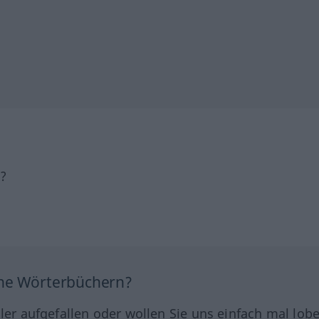
h?
ine Wörterbüchern?
hler aufgefallen oder wollen Sie uns einfach mal lob