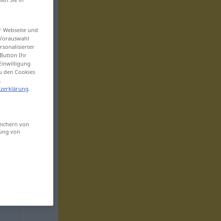
er Webseite und
 Vorauswahl
sonalisierter
Button Ihr
Einwilligung
zu den Cookies
.
zerklärung
.
eichern von
sung von