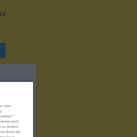
DE
en oder
g-
ustellen“
rweise nicht
en zu ändern
eren Rand der
den Sie in