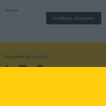
*Pflichtfeld
Feedback absenden
Besuchen Sie uns auf:
facebook
YouTube
Instagram
Langenscheidt