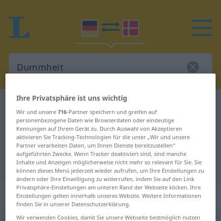
Ihre Privatsphäre ist uns wichtig
Deutsch-Dänisch Wörterbuch
Dummheit
Wir und unsere
716
-Partner speichern und greifen auf
Deutsch-Dänisch Übersetzung für
personenbezogene Daten wie Browserdaten oder eindeutige
Kennungen auf Ihrem Gerät zu. Durch Auswahl von Akzeptieren
"Dummheit"
aktivieren Sie Tracking-Technologien für die unter „Wir und unsere
Partner verarbeiten Daten, um Ihnen Dienste bereitzustellen“
aufgeführten Zwecke. Wenn Tracker deaktiviert sind, sind manche
Inhalte und Anzeigen möglicherweise nicht mehr so relevant für Sie. Sie
"Dummheit" Dänisch Übersetzung
können dieses Menü jederzeit wieder aufrufen, um Ihre Einstellungen zu
ändern oder Ihre Einwilligung zu widerrufen, indem Sie auf den Link
Privatsphäre-Einstellungen am unteren Rand der Webseite klicken. Ihre
„Dummheit“
: feminin
Einstellungen gelten innerhalb unseres Website. Weitere Informationen
finden Sie in unserer Datenschutzerklärung.
Wir verwenden Cookies, damit Sie unsere Webseite bestmöglich nutzen
Dummheit
f