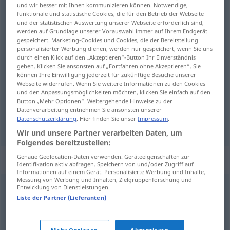
und wir besser mit Ihnen kommunizieren können. Notwendige,
funktionale und statistische Cookies, die für den Betrieb der Webseite
Übersicht aller Übersetzungen
und der statistischen Auswertung unserer Webseite erforderlich sind,
(Für mehr Details die Übersetzung anklicken/antippen)
werden auf Grundlage unserer Vorauswahl immer auf Ihrem Endgerät
gespeichert. Marketing-Cookies und Cookies, die der Bereitstellung
personalisierter Werbung dienen, werden nur gespeichert, wenn Sie uns
dumhed
durch einen Klick auf den „Akzeptieren“-Button Ihr Einverständnis
geben. Klicken Sie ansonsten auf „Fortfahren ohne Akzeptieren“. Sie
können Ihre Einwilligung jederzeit für zukünftige Besuche unserer
Webseite widerrufen. Wenn Sie weitere Informationen zu den Cookies
und den Anpassungsmöglichkeiten möchten, klicken Sie einfach auf den
Button „Mehr Optionen“. Weitergehende Hinweise zu der
dumhed
Dummheit
Datenverarbeitung entnehmen Sie ansonsten unserer
Datenschutzerklärung
. Hier finden Sie unser
Impressum
.
Wir und unsere Partner verarbeiten Daten, um
Folgendes bereitzustellen:
Genaue Geolocation-Daten verwenden. Geräteeigenschaften zur
Synonyme für "Dummheit"
Identifikation aktiv abfragen. Speichern von und/oder Zugriff auf
Informationen auf einem Gerät. Personalisierte Werbung und Inhalte,
Messung von Werbung und Inhalten, Zielgruppenforschung und
Entwicklung von Dienstleistungen.
Stumpfheit
Liste der Partner (Lieferanten)
Unvernunft
,
Schlichtheit
,
Einfalt
,
Torheit