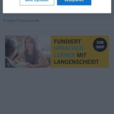
Mehr Optionen
Akzeptieren
Unwissenheit
,
Ignoranz
,
Blödheit (ugs.)
,
Unfähigkeit
© OpenThesaurus.de