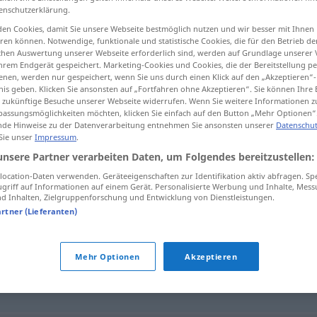
enschutzerklärung.
en Cookies, damit Sie unsere Webseite bestmöglich nutzen und wir besser mit Ihnen
en können. Notwendige, funktionale und statistische Cookies, die für den Betrieb d
ischen Auswertung unserer Webseite erforderlich sind, werden auf Grundlage unserer
tippen)
hrem Endgerät gespeichert. Marketing-Cookies und Cookies, die der Bereitstellung per
nen, werden nur gespeichert, wenn Sie uns durch einen Klick auf den „Akzeptieren“-
nis geben. Klicken Sie ansonsten auf „Fortfahren ohne Akzeptieren“. Sie können Ihre 
ür zukünftige Besuche unserer Webseite widerrufen. Wenn Sie weitere Informationen 
assungsmöglichkeiten möchten, klicken Sie einfach auf den Button „Mehr Optionen“
de Hinweise zu der Datenverarbeitung entnehmen Sie ansonsten unserer
Datenschut
 Sie unser
Impressum
.
Stumpfheit
unsere Partner verarbeiten Daten, um Folgendes bereitzustellen:
ocation-Daten verwenden. Geräteeigenschaften zur Identifikation aktiv abfragen. Sp
griff auf Informationen auf einem Gerät. Personalisierte Werbung und Inhalte, Mes
 Inhalten, Zielgruppenforschung und Entwicklung von Dienstleistungen.
"
artner (Lieferanten)
Mehr Optionen
Akzeptieren