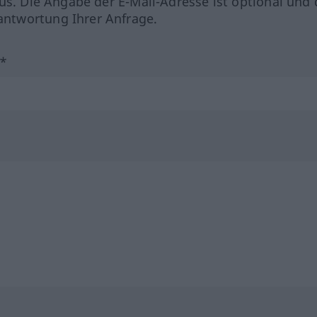
us. Die Angabe der E-Mail-Adresse ist optional und 
ntwortung Ihrer Anfrage.
?*