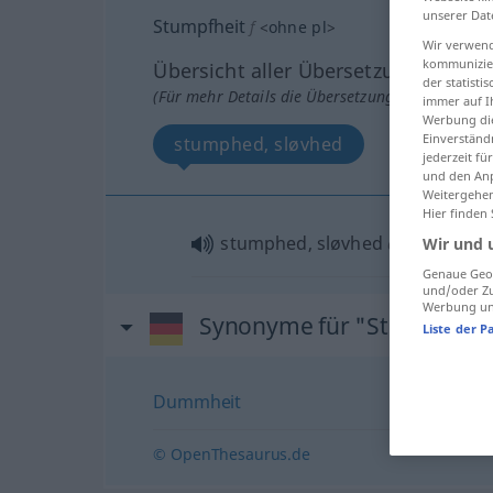
unserer Dat
Stumpfheit
f
<
ohne pl
>
Wir verwend
kommunizier
Übersicht aller Übersetzungen
der statist
(Für mehr Details die Übersetzung anklicken/an
immer auf I
Werbung die
Einverständ
stumphed, sløvhed
jederzeit f
und den Anp
Weitergehen
Hier finden
stumphed, sløvhed
a.
Wir und 
FIG
Genaue Geol
und/oder Zu
Werbung und
Synonyme für "Stumpfheit
Liste der P
Dummheit
© OpenThesaurus.de