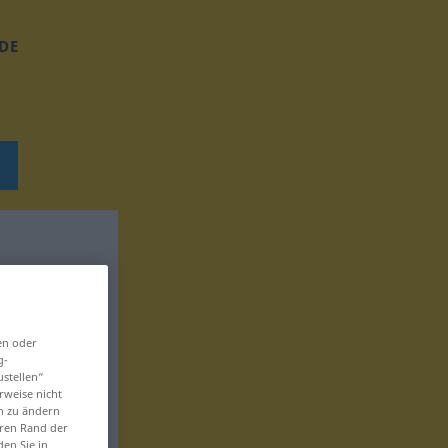
DE
en oder
g-
ustellen“
rweise nicht
en zu ändern
eren Rand der
den Sie in