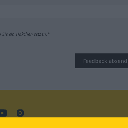
m Sie ein Häkchen setzen.*
Feedback absend
ook
YouTube
Instagram