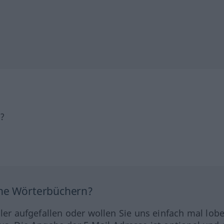
h?
ine Wörterbüchern?
hler aufgefallen oder wollen Sie uns einfach mal lob