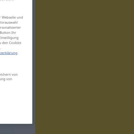
er Webseite und
 Vorauswahl
sonalisierter
Button Ihr
Einwilligung
zu den Cookies
.
zerklärung
.
eichern von
sung von