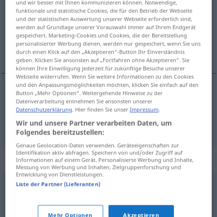
und wir besser mit Ihnen kommunizieren können. Notwendige,
funktionale und statistische Cookies, die für den Betrieb der Webseite
Übersicht aller Übersetzungen
und der statistischen Auswertung unserer Webseite erforderlich sind,
werden auf Grundlage unserer Vorauswahl immer auf Ihrem Endgerät
(Für mehr Details die Übersetzung anklicken/antippen)
gespeichert. Marketing-Cookies und Cookies, die der Bereitstellung
personalisierter Werbung dienen, werden nur gespeichert, wenn Sie uns
enfoldighed, uskyldighed
durch einen Klick auf den „Akzeptieren“-Button Ihr Einverständnis
geben. Klicken Sie ansonsten auf „Fortfahren ohne Akzeptieren“. Sie
können Ihre Einwilligung jederzeit für zukünftige Besuche unserer
Webseite widerrufen. Wenn Sie weitere Informationen zu den Cookies
und den Anpassungsmöglichkeiten möchten, klicken Sie einfach auf den
Button „Mehr Optionen“. Weitergehende Hinweise zu der
enfoldighed
Einfalt
Datenverarbeitung entnehmen Sie ansonsten unserer
Datenschutzerklärung
. Hier finden Sie unser
Impressum
.
uskyldighed
Einfalt
Wir und unsere Partner verarbeiten Daten, um
Folgendes bereitzustellen:
Genaue Geolocation-Daten verwenden. Geräteeigenschaften zur
Identifikation aktiv abfragen. Speichern von und/oder Zugriff auf
Synonyme für "Einfalt"
Informationen auf einem Gerät. Personalisierte Werbung und Inhalte,
Messung von Werbung und Inhalten, Zielgruppenforschung und
Entwicklung von Dienstleistungen.
Liste der Partner (Lieferanten)
Unvernunft
,
Schlichtheit
,
Dummheit
,
Torheit
© OpenThesaurus.de
Mehr Optionen
Akzeptieren