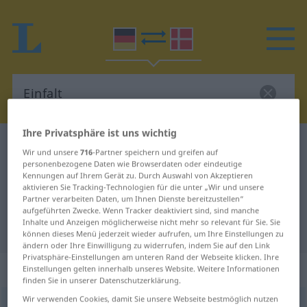
Ihre Privatsphäre ist uns wichtig
Deutsch-Dänisch Wörterbuch
Einfalt
Wir und unsere
716
-Partner speichern und greifen auf
Deutsch-Dänisch Übersetzung für
personenbezogene Daten wie Browserdaten oder eindeutige
Kennungen auf Ihrem Gerät zu. Durch Auswahl von Akzeptieren
"Einfalt"
aktivieren Sie Tracking-Technologien für die unter „Wir und unsere
Partner verarbeiten Daten, um Ihnen Dienste bereitzustellen“
aufgeführten Zwecke. Wenn Tracker deaktiviert sind, sind manche
Inhalte und Anzeigen möglicherweise nicht mehr so relevant für Sie. Sie
"Einfalt" Dänisch Übersetzung
können dieses Menü jederzeit wieder aufrufen, um Ihre Einstellungen zu
ändern oder Ihre Einwilligung zu widerrufen, indem Sie auf den Link
Privatsphäre-Einstellungen am unteren Rand der Webseite klicken. Ihre
„Einfalt“
: feminin
Einstellungen gelten innerhalb unseres Website. Weitere Informationen
finden Sie in unserer Datenschutzerklärung.
Wir verwenden Cookies, damit Sie unsere Webseite bestmöglich nutzen
Einfalt
f
<
ohne pl
>