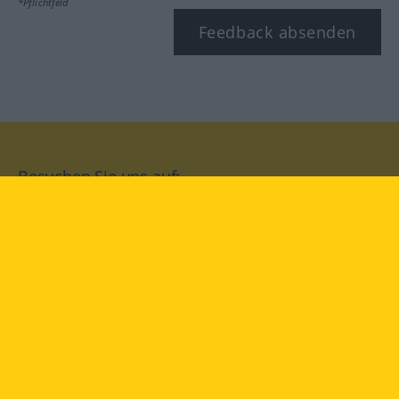
*Pflichtfeld
Feedback absenden
Besuchen Sie uns auf:
facebook
YouTube
Instagram
Langenscheidt
NUTZUNGSBEDINGUNGEN