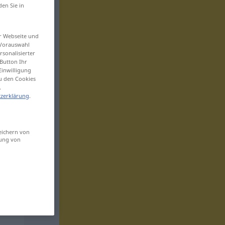
den Sie in
er Webseite und
 Vorauswahl
sonalisierter
Button Ihr
Einwilligung
zu den Cookies
.
zerklärung
.
eichern von
sung von