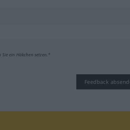
m Sie ein Häkchen setzen.*
Feedback absend