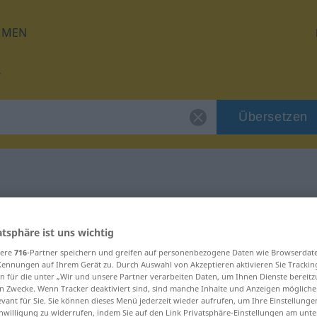
HMEN
Übersetzen
 für "dumhed"
atsphäre ist uns wichtig
ng
sere
716
-Partner speichern und greifen auf personenbezogene Daten wie Browserdat
Kennungen auf Ihrem Gerät zu. Durch Auswahl von Akzeptieren aktivieren Sie Trackin
n für die unter „Wir und unsere Partner verarbeiten Daten, um Ihnen Dienste bereitz
n Zwecke. Wenn Tracker deaktiviert sind, sind manche Inhalte und Anzeigen mögliche
vneord
evant für Sie. Sie können dieses Menü jederzeit wieder aufrufen, um Ihre Einstellung
inwilligung zu widerrufen, indem Sie auf den Link Privatsphäre-Einstellungen am unt