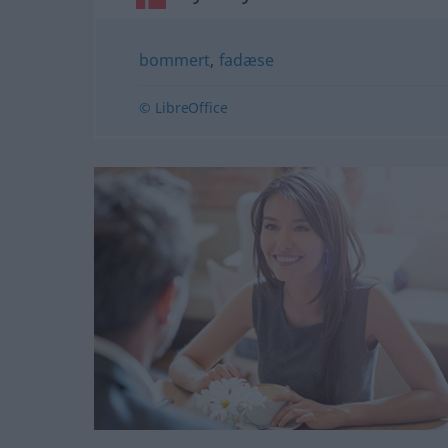
bommert
,
fadæse
© LibreOffice