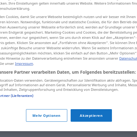
cken. Ihre Einstellungen gelten innerhalb unseres Website. Weitere Informationen fin
enschutzerklärung.
en Cookies, damit Sie unsere Webseite bestmöglich nutzen und wir besser mit Ihnen
en können. Notwendige, funktionale und statistische Cookies, die für den Betrieb d
tippen)
ischen Auswertung unserer Webseite erforderlich sind, werden auf Grundlage unserer
hrem Endgerät gespeichert. Marketing-Cookies und Cookies, die der Bereitstellung per
nen, werden nur gespeichert, wenn Sie uns durch einen Klick auf den „Akzeptieren“-
nis geben. Klicken Sie ansonsten auf „Fortfahren ohne Akzeptieren“. Sie können Ihre 
ür zukünftige Besuche unserer Webseite widerrufen. Wenn Sie weitere Informationen 
assungsmöglichkeiten möchten, klicken Sie einfach auf den Button „Mehr Optionen“
de Hinweise zu der Datenverarbeitung entnehmen Sie ansonsten unserer
Datenschut
 Sie unser
Impressum
.
dumhed
unsere Partner verarbeiten Daten, um Folgendes bereitzustellen:
ocation-Daten verwenden. Geräteeigenschaften zur Identifikation aktiv abfragen. Sp
griff auf Informationen auf einem Gerät. Personalisierte Werbung und Inhalte, Mes
"
 Inhalten, Zielgruppenforschung und Entwicklung von Dienstleistungen.
artner (Lieferanten)
den
ene
dumhed efter den
anden
Mehr Optionen
Akzeptieren