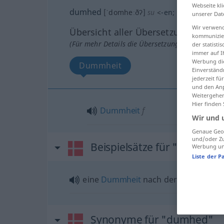
Webseite kli
dumhed
[ˈdomheːðʔ]
su
<
-en
;
-er
>
unserer Dat
Wir verwend
Übersicht aller Übersetzungen
kommunizier
(Für mehr Details die Übersetzung anklicken/an
der statist
immer auf I
Werbung die
Dummheit
Einverständ
jederzeit f
und den Anp
Weitergehen
Hier finden
Dummheit
f
Wir und 
Genaue Geol
und/oder Zu
Beispielsätze für "dumhed
Werbung und
Liste der P
eine
Dummheit
nach der anderen
Synonyme für "dumhed"