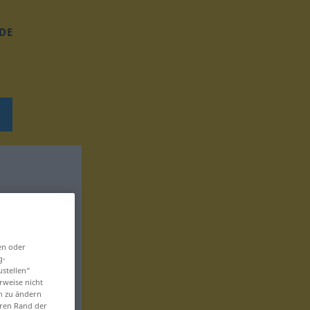
DE
en oder
g-
ustellen“
rweise nicht
en zu ändern
eren Rand der