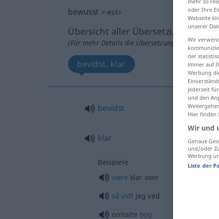
mehr so rel
oder Ihre E
bewusst
<
-est
>
Webseite kli
unserer Dat
Übersicht aller Übersetzungen
Wir verwend
(Für mehr Details die Übersetzung anklicken/an
kommunizier
der statist
bevidst, klar
immer auf I
Werbung die
Einverständ
jederzeit f
und den Anp
Weitergehen
bevidst
Hier finden
Wir und 
klar
Genaue Geol
und/oder Zu
Werbung und
Beispiele
Liste der P
være
klar over
så
vidt
jeg véd
omtalte
bog