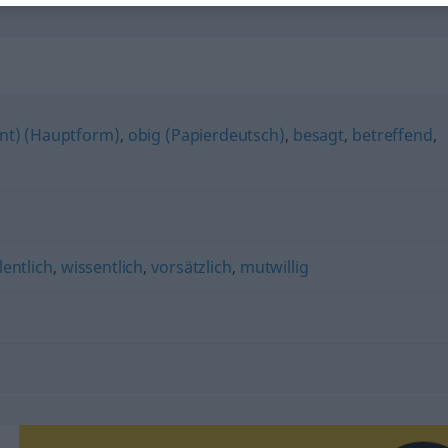
hnt) (Hauptform)
,
obig (Papierdeutsch)
,
besagt
,
betreffend
,
lentlich
,
wissentlich
,
vorsätzlich
,
mutwillig