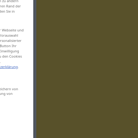
en zu ändern
eren Rand der
den Sie in
er Webseite und
 Vorauswahl
sonalisierter
Button Ihr
Einwilligung
zu den Cookies
.
zerklärung
.
eichern von
sung von