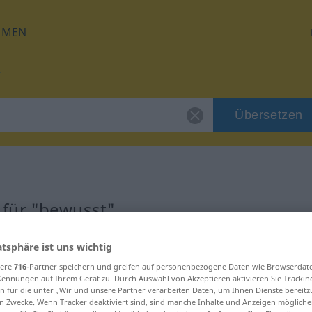
HMEN
Übersetzen
 für "bewusst"
g
atsphäre ist uns wichtig
sere
716
-Partner speichern und greifen auf personenbezogene Daten wie Browserdat
Kennungen auf Ihrem Gerät zu. Durch Auswahl von Akzeptieren aktivieren Sie Trackin
n für die unter „Wir und unsere Partner verarbeiten Daten, um Ihnen Dienste bereitz
n Zwecke. Wenn Tracker deaktiviert sind, sind manche Inhalte und Anzeigen mögliche