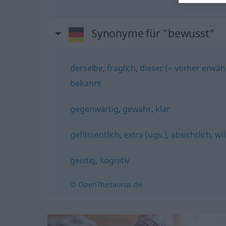
Synonyme für "bewusst"
derselbe
,
fraglich
,
dieser (= vorher erwä
bekannt
gegenwärtig
,
gewahr
,
klar
geflissentlich
,
extra (ugs.)
,
absichtlich
,
wil
geistig
,
kognitiv
© OpenThesaurus.de