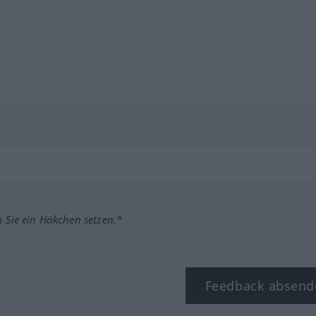
m Sie ein Häkchen setzen.*
Feedback absend