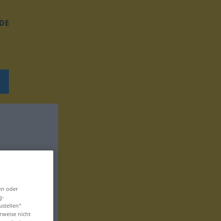
DE
en oder
g-
ustellen“
rweise nicht