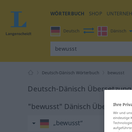
WÖRTERBUCH
SHOP
UNTERNE
Deutsch
Dänisch
Deutsch-Dänisch Wörterbuch
bewusst
Deutsch-Dänisch Übersetzung
"bewusst" Dänisch Übersetzun
Ihre Priv
Wir und un
eindeutige 
„bewusst“
Technologie
aufgeführte