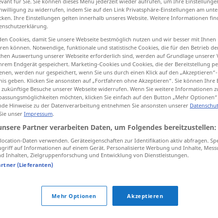
evant für Sie. Sie können dieses Menü jederzeit wieder aufrufen, um Ihre Einstellung
inwilligung zu widerrufen, indem Sie auf den Link Privatsphäre-Einstellungen am unt
cken. Ihre Einstellungen gelten innerhalb unseres Website. Weitere Informationen fin
enschutzerklärung.
en Cookies, damit Sie unsere Webseite bestmöglich nutzen und wir besser mit Ihnen
tippen)
en können. Notwendige, funktionale und statistische Cookies, die für den Betrieb d
ischen Auswertung unserer Webseite erforderlich sind, werden auf Grundlage unserer
hrem Endgerät gespeichert. Marketing-Cookies und Cookies, die der Bereitstellung per
nen, werden nur gespeichert, wenn Sie uns durch einen Klick auf den „Akzeptieren“-
nis geben. Klicken Sie ansonsten auf „Fortfahren ohne Akzeptieren“. Sie können Ihre 
ür zukünftige Besuche unserer Webseite widerrufen. Wenn Sie weitere Informationen 
assungsmöglichkeiten möchten, klicken Sie einfach auf den Button „Mehr Optionen“
de Hinweise zu der Datenverarbeitung entnehmen Sie ansonsten unserer
Datenschut
bewusst
 Sie unser
Impressum
.
unsere Partner verarbeiten Daten, um Folgendes bereitzustellen:
bewusst
ocation-Daten verwenden. Geräteeigenschaften zur Identifikation aktiv abfragen. Sp
griff auf Informationen auf einem Gerät. Personalisierte Werbung und Inhalte, Mes
 Inhalten, Zielgruppenforschung und Entwicklung von Dienstleistungen.
artner (Lieferanten)
sich bewusst
sein
GEN
soviel
mir bewusst ist
Mehr Optionen
Akzeptieren
das bewusste
Buch