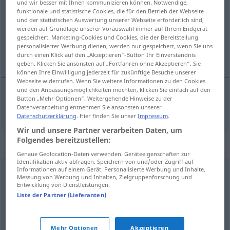
und wir besser mit Ihnen kommunizieren können. Notwendige,
funktionale und statistische Cookies, die für den Betrieb der Webseite
Übersicht aller Übersetzungen
und der statistischen Auswertung unserer Webseite erforderlich sind,
werden auf Grundlage unserer Vorauswahl immer auf Ihrem Endgerät
(Für mehr Details die Übersetzung anklicken/antippen)
gespeichert. Marketing-Cookies und Cookies, die der Bereitstellung
personalisierter Werbung dienen, werden nur gespeichert, wenn Sie uns
omtalt, ovennævnt
durch einen Klick auf den „Akzeptieren“-Button Ihr Einverständnis
geben. Klicken Sie ansonsten auf „Fortfahren ohne Akzeptieren“. Sie
können Ihre Einwilligung jederzeit für zukünftige Besuche unserer
Webseite widerrufen. Wenn Sie weitere Informationen zu den Cookies
und den Anpassungsmöglichkeiten möchten, klicken Sie einfach auf den
Button „Mehr Optionen“. Weitergehende Hinweise zu der
omtalt
,
ovennævnt
besagt
Datenverarbeitung entnehmen Sie ansonsten unserer
Datenschutzerklärung
. Hier finden Sie unser
Impressum
.
Wir und unsere Partner verarbeiten Daten, um
Folgendes bereitzustellen:
Synonyme für "besagt"
Genaue Geolocation-Daten verwenden. Geräteeigenschaften zur
Identifikation aktiv abfragen. Speichern von und/oder Zugriff auf
Informationen auf einem Gerät. Personalisierte Werbung und Inhalte,
Messung von Werbung und Inhalten, Zielgruppenforschung und
bewusst
,
derselbe
,
fraglich
,
dieser (= vorher erwähnt)
Entwicklung von Dienstleistungen.
(Hauptform)
,
obig (Papierdeutsch)
,
betreffend
,
bekannt
Liste der Partner (Lieferanten)
© OpenThesaurus.de
Mehr Optionen
Akzeptieren