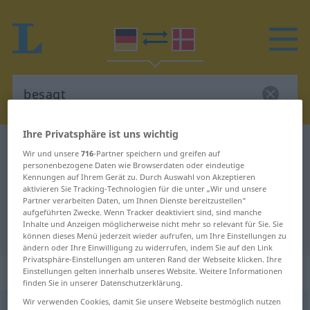
Ihre Privatsphäre ist uns wichtig
Deutsch-Dänisch Wörterbuch
besagt
Wir und unsere
716
-Partner speichern und greifen auf
Deutsch-Dänisch Übersetzung für
personenbezogene Daten wie Browserdaten oder eindeutige
Kennungen auf Ihrem Gerät zu. Durch Auswahl von Akzeptieren
"besagt"
aktivieren Sie Tracking-Technologien für die unter „Wir und unsere
Partner verarbeiten Daten, um Ihnen Dienste bereitzustellen“
aufgeführten Zwecke. Wenn Tracker deaktiviert sind, sind manche
Inhalte und Anzeigen möglicherweise nicht mehr so relevant für Sie. Sie
"besagt" Dänisch Übersetzung
können dieses Menü jederzeit wieder aufrufen, um Ihre Einstellungen zu
ändern oder Ihre Einwilligung zu widerrufen, indem Sie auf den Link
Privatsphäre-Einstellungen am unteren Rand der Webseite klicken. Ihre
„besagt“
Einstellungen gelten innerhalb unseres Website. Weitere Informationen
finden Sie in unserer Datenschutzerklärung.
Wir verwenden Cookies, damit Sie unsere Webseite bestmöglich nutzen
besagt