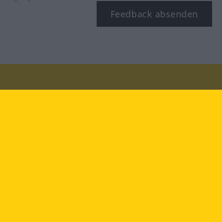
Feedback absenden
Besuchen Sie uns auf:
facebook
YouTube
Instagram
Langenscheidt
NUTZUNGSBEDINGUNGEN