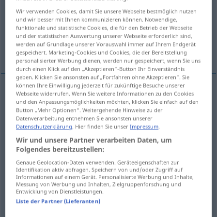
Wir verwenden Cookies, damit Sie unsere Webseite bestmöglich nutzen
Übersicht aller Übersetzungen
und wir besser mit Ihnen kommunizieren können. Notwendige,
funktionale und statistische Cookies, die für den Betrieb der Webseite
(Für mehr Details die Übersetzung anklicken/antippen)
und der statistischen Auswertung unserer Webseite erforderlich sind,
werden auf Grundlage unserer Vorauswahl immer auf Ihrem Endgerät
denne...
den 5. dennes ds....
gespeichert. Marketing-Cookies und Cookies, die der Bereitstellung
personalisierter Werbung dienen, werden nur gespeichert, wenn Sie uns
durch einen Klick auf den „Akzeptieren“-Button Ihr Einverständnis
geben. Klicken Sie ansonsten auf „Fortfahren ohne Akzeptieren“. Sie
können Ihre Einwilligung jederzeit für zukünftige Besuche unserer
Beispiele
Webseite widerrufen. Wenn Sie weitere Informationen zu den Cookies
und den Anpassungsmöglichkeiten möchten, klicken Sie einfach auf den
pl
)
dem pron
diese
Button „Mehr Optionen“. Weitergehende Hinweise zu der
Datenverarbeitung entnehmen Sie ansonsten unserer
n
denne
,
dette
Datenschutzerklärung
. Hier finden Sie unser
Impressum
.
Wir und unsere Partner verarbeiten Daten, um
pl
disse
Folgendes bereitzustellen:
Genaue Geolocation-Daten verwenden. Geräteeigenschaften zur
Identifikation aktiv abfragen. Speichern von und/oder Zugriff auf
am 5. dieses Monats (d. M.)
Informationen auf einem Gerät. Personalisierte Werbung und Inhalte,
Messung von Werbung und Inhalten, Zielgruppenforschung und
Entwicklung von Dienstleistungen.
den 5. dennes (ds.)
Liste der Partner (Lieferanten)