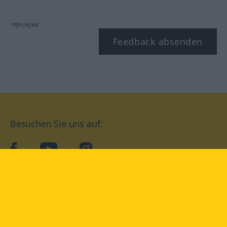
*Pflichtfeld
Feedback absenden
Besuchen Sie uns auf:
facebook
YouTube
Instagram
Langenscheidt