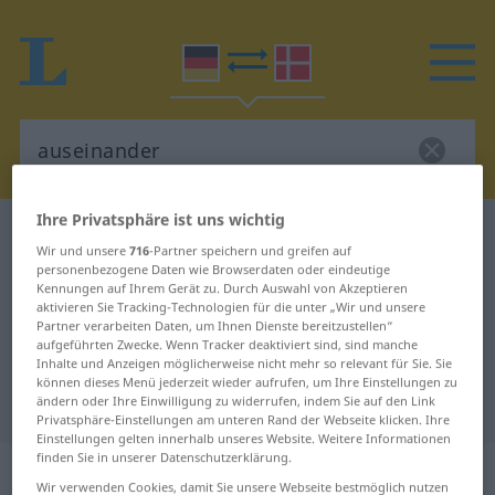
Ihre Privatsphäre ist uns wichtig
Deutsch-Dänisch Wörterbuch
auseinander
Wir und unsere
716
-Partner speichern und greifen auf
Deutsch-Dänisch Übersetzung für
personenbezogene Daten wie Browserdaten oder eindeutige
Kennungen auf Ihrem Gerät zu. Durch Auswahl von Akzeptieren
"auseinander"
aktivieren Sie Tracking-Technologien für die unter „Wir und unsere
Partner verarbeiten Daten, um Ihnen Dienste bereitzustellen“
aufgeführten Zwecke. Wenn Tracker deaktiviert sind, sind manche
Inhalte und Anzeigen möglicherweise nicht mehr so relevant für Sie. Sie
"auseinander" Dänisch
können dieses Menü jederzeit wieder aufrufen, um Ihre Einstellungen zu
Übersetzung
ändern oder Ihre Einwilligung zu widerrufen, indem Sie auf den Link
Privatsphäre-Einstellungen am unteren Rand der Webseite klicken. Ihre
Einstellungen gelten innerhalb unseres Website. Weitere Informationen
finden Sie in unserer Datenschutzerklärung.
„auseinander“
Wir verwenden Cookies, damit Sie unsere Webseite bestmöglich nutzen