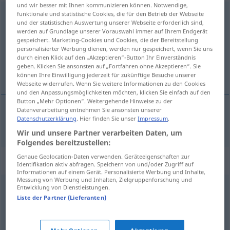
und wir besser mit Ihnen kommunizieren können. Notwendige,
auseinander
funktionale und statistische Cookies, die für den Betrieb der Webseite
und der statistischen Auswertung unserer Webseite erforderlich sind,
werden auf Grundlage unserer Vorauswahl immer auf Ihrem Endgerät
Übersicht aller Übersetzungen
gespeichert. Marketing-Cookies und Cookies, die der Bereitstellung
(Für mehr Details die Übersetzung anklicken/antippen)
personalisierter Werbung dienen, werden nur gespeichert, wenn Sie uns
durch einen Klick auf den „Akzeptieren“-Button Ihr Einverständnis
geben. Klicken Sie ansonsten auf „Fortfahren ohne Akzeptieren“. Sie
fra hinanden
können Ihre Einwilligung jederzeit für zukünftige Besuche unserer
Webseite widerrufen. Wenn Sie weitere Informationen zu den Cookies
und den Anpassungsmöglichkeiten möchten, klicken Sie einfach auf den
Button „Mehr Optionen“. Weitergehende Hinweise zu der
Datenverarbeitung entnehmen Sie ansonsten unserer
Datenschutzerklärung
. Hier finden Sie unser
Impressum
.
fra
hinanden
auseinander
Wir und unsere Partner verarbeiten Daten, um
Folgendes bereitzustellen:
Genaue Geolocation-Daten verwenden. Geräteeigenschaften zur
Synonyme für "auseinander"
Identifikation aktiv abfragen. Speichern von und/oder Zugriff auf
Informationen auf einem Gerät. Personalisierte Werbung und Inhalte,
Messung von Werbung und Inhalten, Zielgruppenforschung und
Entwicklung von Dienstleistungen.
geschieden
,
getrennt
Liste der Partner (Lieferanten)
fehlerhaft
,
(völlig) kaputt
,
hinüber (ugs.)
,
hin (ugs.)
,