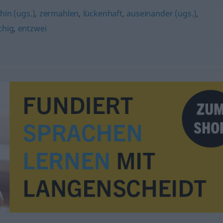
,
hin (ugs.)
,
zermahlen
,
lückenhaft
,
auseinander (ugs.)
,
chig
,
entzwei