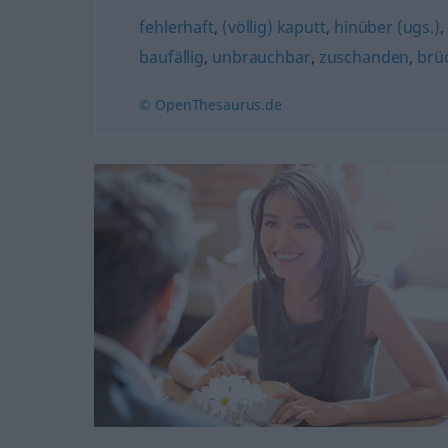
fehlerhaft
,
(völlig) kaputt
,
hinüber (ugs.)
baufällig
,
unbrauchbar
,
zuschanden
,
brü
© OpenThesaurus.de