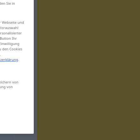
den Sie in
er Webseite und
 Vorauswahl
sonalisierter
Button Ihr
Einwilligung
zu den Cookies
.
zerklärung
.
eichern von
sung von