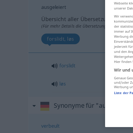
Webseite kli
ausgeleiert
unserer Dat
Wir verwend
Übersicht aller Übersetzungen
kommunizier
(Für mehr Details die Übersetzung anklicken/an
der statist
immer auf I
Werbung die
forslidt, løs
Einverständ
jederzeit f
und den Anp
Weitergehen
Hier finden
forslidt
Wir und 
Genaue Geol
und/oder Zu
løs
Werbung und
Liste der P
Synonyme für "ausgeleiert
verbeult