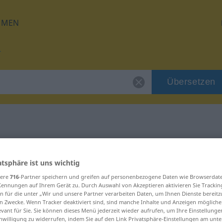
HMEN
Übersetzen
für "ausgeleiert"
atsphäre ist uns wichtig
zung
sere
716
-Partner speichern und greifen auf personenbezogene Daten wie Browserdat
Kennungen auf Ihrem Gerät zu. Durch Auswahl von Akzeptieren aktivieren Sie Trackin
n für die unter „Wir und unsere Partner verarbeiten Daten, um Ihnen Dienste bereitz
n Zwecke. Wenn Tracker deaktiviert sind, sind manche Inhalte und Anzeigen mögliche
evant für Sie. Sie können dieses Menü jederzeit wieder aufrufen, um Ihre Einstellung
inwilligung zu widerrufen, indem Sie auf den Link Privatsphäre-Einstellungen am unt