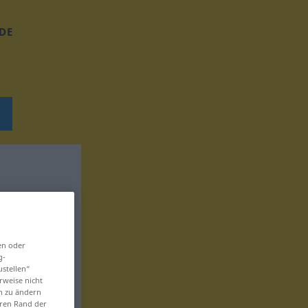
DE
en oder
g-
ustellen“
rweise nicht
en zu ändern
eren Rand der