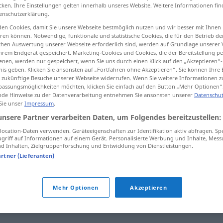
cken. Ihre Einstellungen gelten innerhalb unseres Website. Weitere Informationen fin
enschutzerklärung.
en Cookies, damit Sie unsere Webseite bestmöglich nutzen und wir besser mit Ihnen
en können. Notwendige, funktionale und statistische Cookies, die für den Betrieb d
tippen)
ischen Auswertung unserer Webseite erforderlich sind, werden auf Grundlage unserer
hrem Endgerät gespeichert. Marketing-Cookies und Cookies, die der Bereitstellung per
nen, werden nur gespeichert, wenn Sie uns durch einen Klick auf den „Akzeptieren“-
nis geben. Klicken Sie ansonsten auf „Fortfahren ohne Akzeptieren“. Sie können Ihre 
ür zukünftige Besuche unserer Webseite widerrufen. Wenn Sie weitere Informationen 
assungsmöglichkeiten möchten, klicken Sie einfach auf den Button „Mehr Optionen“
de Hinweise zu der Datenverarbeitung entnehmen Sie ansonsten unserer
Datenschut
 Sie unser
Impressum
.
ausgeleiert
unsere Partner verarbeiten Daten, um Folgendes bereitzustellen:
ocation-Daten verwenden. Geräteeigenschaften zur Identifikation aktiv abfragen. Sp
griff auf Informationen auf einem Gerät. Personalisierte Werbung und Inhalte, Mes
ausgeleiert
 Inhalten, Zielgruppenforschung und Entwicklung von Dienstleistungen.
artner (Lieferanten)
"
Mehr Optionen
Akzeptieren