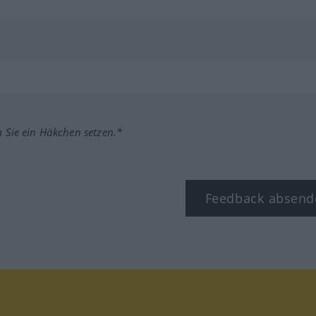
m Sie ein Häkchen setzen.*
Feedback absend