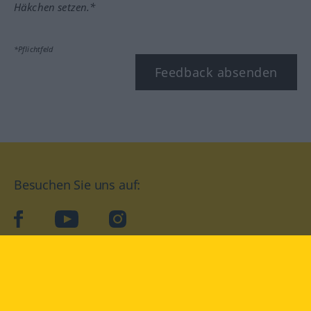
Häkchen setzen.*
*Pflichtfeld
Feedback absenden
Besuchen Sie uns auf:
facebook
YouTube
Instagram
Langenscheidt