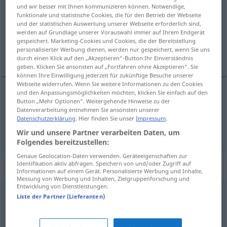
und wir besser mit Ihnen kommunizieren können. Notwendige,
funktionale und statistische Cookies, die für den Betrieb der Webseite
Übersicht aller Übersetzungen
und der statistischen Auswertung unserer Webseite erforderlich sind,
(Für mehr Details die Übersetzung anklicken/antippen)
werden auf Grundlage unserer Vorauswahl immer auf Ihrem Endgerät
gespeichert. Marketing-Cookies und Cookies, die der Bereitstellung
personalisierter Werbung dienen, werden nur gespeichert, wenn Sie uns
revnet, sprukken, skør, skrøbelig
durch einen Klick auf den „Akzeptieren“-Button Ihr Einverständnis
geben. Klicken Sie ansonsten auf „Fortfahren ohne Akzeptieren“. Sie
können Ihre Einwilligung jederzeit für zukünftige Besuche unserer
Webseite widerrufen. Wenn Sie weitere Informationen zu den Cookies
und den Anpassungsmöglichkeiten möchten, klicken Sie einfach auf den
Button „Mehr Optionen“. Weitergehende Hinweise zu der
revnet,
sprukken
brüchig
Datenverarbeitung entnehmen Sie ansonsten unserer
Datenschutzerklärung
. Hier finden Sie unser
Impressum
.
skør
,
skrøbelig
brüchig
Wir und unsere Partner verarbeiten Daten, um
Folgendes bereitzustellen:
Genaue Geolocation-Daten verwenden. Geräteeigenschaften zur
Identifikation aktiv abfragen. Speichern von und/oder Zugriff auf
Synonyme für "brüchig"
Informationen auf einem Gerät. Personalisierte Werbung und Inhalte,
Messung von Werbung und Inhalten, Zielgruppenforschung und
Entwicklung von Dienstleistungen.
Liste der Partner (Lieferanten)
fehlerhaft
,
(völlig) kaputt
,
hinüber (ugs.)
,
hin (ugs.)
,
zermahlen
,
lückenhaft
,
auseinander (ugs.)
,
baufällig
,