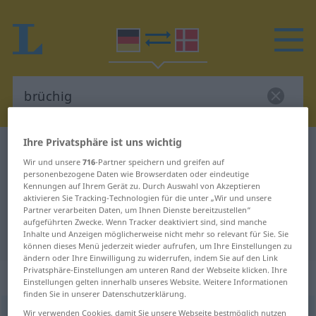
Ihre Privatsphäre ist uns wichtig
Deutsch-Dänisch Wörterbuch
brüchig
Wir und unsere
716
-Partner speichern und greifen auf
Deutsch-Dänisch Übersetzung für
personenbezogene Daten wie Browserdaten oder eindeutige
Kennungen auf Ihrem Gerät zu. Durch Auswahl von Akzeptieren
"brüchig"
aktivieren Sie Tracking-Technologien für die unter „Wir und unsere
Partner verarbeiten Daten, um Ihnen Dienste bereitzustellen“
aufgeführten Zwecke. Wenn Tracker deaktiviert sind, sind manche
"brüchig" Dänisch Übersetzung
Inhalte und Anzeigen möglicherweise nicht mehr so relevant für Sie. Sie
können dieses Menü jederzeit wieder aufrufen, um Ihre Einstellungen zu
ändern oder Ihre Einwilligung zu widerrufen, indem Sie auf den Link
Privatsphäre-Einstellungen am unteren Rand der Webseite klicken. Ihre
„brüchig“
Einstellungen gelten innerhalb unseres Website. Weitere Informationen
finden Sie in unserer Datenschutzerklärung.
brüchig
Wir verwenden Cookies, damit Sie unsere Webseite bestmöglich nutzen