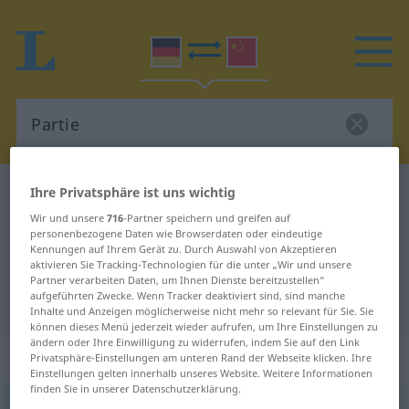
Ihre Privatsphäre ist uns wichtig
Deutsch-Chinesisch Wörterbuch
Partie
Deutsch-Chinesisch Übersetzung
Wir und unsere
716
-Partner speichern und greifen auf
personenbezogene Daten wie Browserdaten oder eindeutige
für "Partie"
Kennungen auf Ihrem Gerät zu. Durch Auswahl von Akzeptieren
aktivieren Sie Tracking-Technologien für die unter „Wir und unsere
Partner verarbeiten Daten, um Ihnen Dienste bereitzustellen“
aufgeführten Zwecke. Wenn Tracker deaktiviert sind, sind manche
"Partie" Chinesisch Übersetzung
Inhalte und Anzeigen möglicherweise nicht mehr so relevant für Sie. Sie
können dieses Menü jederzeit wieder aufrufen, um Ihre Einstellungen zu
ändern oder Ihre Einwilligung zu widerrufen, indem Sie auf den Link
„Partie“
: Femininum
Privatsphäre-Einstellungen am unteren Rand der Webseite klicken. Ihre
Einstellungen gelten innerhalb unseres Website. Weitere Informationen
finden Sie in unserer Datenschutzerklärung.
Partie
f