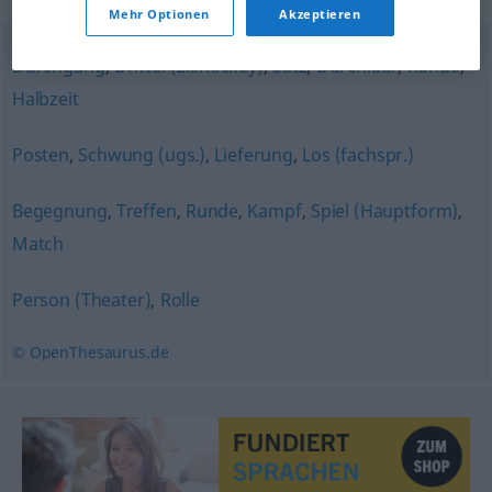
Mehr Optionen
Akzeptieren
Durchgang
,
Drittel (Eishockey)
,
Satz
,
Durchlauf
,
Runde
,
Halbzeit
Posten
,
Schwung (ugs.)
,
Lieferung
,
Los (fachspr.)
Begegnung
,
Treffen
,
Runde
,
Kampf
,
Spiel (Hauptform)
,
Match
Person (Theater)
,
Rolle
© OpenThesaurus.de