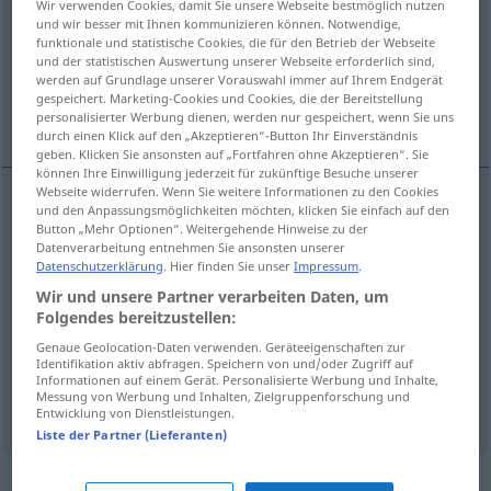
Wir verwenden Cookies, damit Sie unsere Webseite bestmöglich nutzen
und wir besser mit Ihnen kommunizieren können. Notwendige,
Übersicht aller Übersetzungen
funktionale und statistische Cookies, die für den Betrieb der Webseite
und der statistischen Auswertung unserer Webseite erforderlich sind,
(Für mehr Details die Übersetzung anklicken/antippen)
werden auf Grundlage unserer Vorauswahl immer auf Ihrem Endgerät
gespeichert. Marketing-Cookies und Cookies, die der Bereitstellung
局, 场, 结婚对象
personalisierter Werbung dienen, werden nur gespeichert, wenn Sie uns
durch einen Klick auf den „Akzeptieren“-Button Ihr Einverständnis
geben. Klicken Sie ansonsten auf „Fortfahren ohne Akzeptieren“. Sie
können Ihre Einwilligung jederzeit für zukünftige Besuche unserer
Webseite widerrufen. Wenn Sie weitere Informationen zu den Cookies
und den Anpassungsmöglichkeiten möchten, klicken Sie einfach auf den
局
[jú]
Partie
beim Spiel
Button „Mehr Optionen“. Weitergehende Hinweise zu der
Datenverarbeitung entnehmen Sie ansonsten unserer
Datenschutzerklärung
. Hier finden Sie unser
Impressum
.
场
[chǎng]
Partie
Wir und unsere Partner verarbeiten Daten, um
Folgendes bereitzustellen:
结婚对象
[jiéhūn duìxiàng]
Partie
Genaue Geolocation-Daten verwenden. Geräteeigenschaften zur
Identifikation aktiv abfragen. Speichern von und/oder Zugriff auf
Heiratsmöglichkeit
Informationen auf einem Gerät. Personalisierte Werbung und Inhalte,
Messung von Werbung und Inhalten, Zielgruppenforschung und
Entwicklung von Dienstleistungen.
Liste der Partner (Lieferanten)
Synonyme für "Partie"