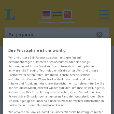
Ihre Privatsphäre ist uns wichtig
Deutsch-Chinesisch Wörterbuch
Begegnung
Wir und unsere
716
-Partner speichern und greifen auf
Deutsch-Chinesisch Übersetzung
personenbezogene Daten wie Browserdaten oder eindeutige
Kennungen auf Ihrem Gerät zu. Durch Auswahl von Akzeptieren
für "Begegnung"
aktivieren Sie Tracking-Technologien für die unter „Wir und unsere
Partner verarbeiten Daten, um Ihnen Dienste bereitzustellen“
aufgeführten Zwecke. Wenn Tracker deaktiviert sind, sind manche
Inhalte und Anzeigen möglicherweise nicht mehr so relevant für Sie. Sie
"Begegnung" Chinesisch
können dieses Menü jederzeit wieder aufrufen, um Ihre Einstellungen zu
ändern oder Ihre Einwilligung zu widerrufen, indem Sie auf den Link
Übersetzung
Privatsphäre-Einstellungen am unteren Rand der Webseite klicken. Ihre
Einstellungen gelten innerhalb unseres Website. Weitere Informationen
finden Sie in unserer Datenschutzerklärung.
„Begegnung“
: Femininum
Wir verwenden Cookies, damit Sie unsere Webseite bestmöglich nutzen