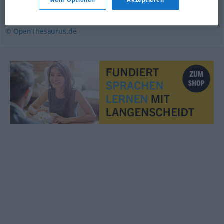
Treffen
,
Runde
,
Kampf
,
Spiel (Hauptform)
,
Partie
,
Match
© OpenThesaurus.de