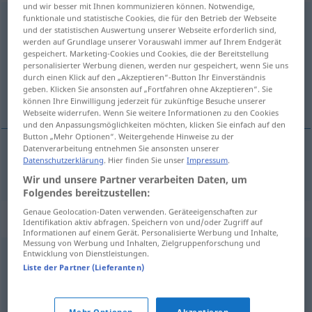
und wir besser mit Ihnen kommunizieren können. Notwendige,
funktionale und statistische Cookies, die für den Betrieb der Webseite
Begegnung
f
und der statistischen Auswertung unserer Webseite erforderlich sind,
werden auf Grundlage unserer Vorauswahl immer auf Ihrem Endgerät
Übersicht aller Übersetzungen
gespeichert. Marketing-Cookies und Cookies, die der Bereitstellung
(Für mehr Details die Übersetzung anklicken/antippen)
personalisierter Werbung dienen, werden nur gespeichert, wenn Sie uns
durch einen Klick auf den „Akzeptieren“-Button Ihr Einverständnis
geben. Klicken Sie ansonsten auf „Fortfahren ohne Akzeptieren“. Sie
相遇
können Ihre Einwilligung jederzeit für zukünftige Besuche unserer
Webseite widerrufen. Wenn Sie weitere Informationen zu den Cookies
und den Anpassungsmöglichkeiten möchten, klicken Sie einfach auf den
Button „Mehr Optionen“. Weitergehende Hinweise zu der
Datenverarbeitung entnehmen Sie ansonsten unserer
Datenschutzerklärung
. Hier finden Sie unser
Impressum
.
相遇
[xiāngyù]
Begegnung
Aufeinandertreffen
Wir und unsere Partner verarbeiten Daten, um
Folgendes bereitzustellen:
Genaue Geolocation-Daten verwenden. Geräteeigenschaften zur
Synonyme für "Begegnung"
Identifikation aktiv abfragen. Speichern von und/oder Zugriff auf
Informationen auf einem Gerät. Personalisierte Werbung und Inhalte,
Messung von Werbung und Inhalten, Zielgruppenforschung und
Entwicklung von Dienstleistungen.
Treffen
,
Zusammenkunft
,
Beisammensein
,
Liste der Partner (Lieferanten)
Versammlung
,
Wiedersehen
,
Treff
,
Zusammensein
Mehr Optionen
Akzeptieren