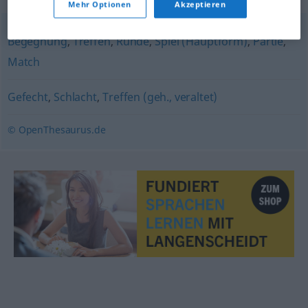
Mehr Optionen
Akzeptieren
Begegnung
,
Treffen
,
Runde
,
Spiel (Hauptform)
,
Partie
,
Match
Gefecht
,
Schlacht
,
Treffen (geh., veraltet)
© OpenThesaurus.de