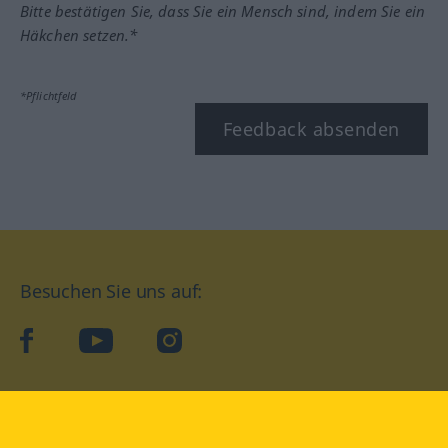
Bitte bestätigen Sie, dass Sie ein Mensch sind, indem Sie ein
Häkchen setzen.*
*Pflichtfeld
Feedback absenden
Besuchen Sie uns auf:
facebook
YouTube
Instagram