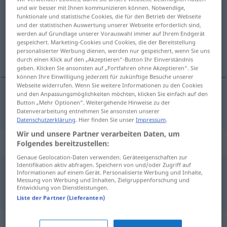
und wir besser mit Ihnen kommunizieren können. Notwendige,
funktionale und statistische Cookies, die für den Betrieb der Webseite
Übersicht aller Übersetzungen
und der statistischen Auswertung unserer Webseite erforderlich sind,
(Für mehr Details die Übersetzung anklicken/antippen)
werden auf Grundlage unserer Vorauswahl immer auf Ihrem Endgerät
gespeichert. Marketing-Cookies und Cookies, die der Bereitstellung
personalisierter Werbung dienen, werden nur gespeichert, wenn Sie uns
战斗
durch einen Klick auf den „Akzeptieren“-Button Ihr Einverständnis
geben. Klicken Sie ansonsten auf „Fortfahren ohne Akzeptieren“. Sie
können Ihre Einwilligung jederzeit für zukünftige Besuche unserer
Webseite widerrufen. Wenn Sie weitere Informationen zu den Cookies
und den Anpassungsmöglichkeiten möchten, klicken Sie einfach auf den
Button „Mehr Optionen“. Weitergehende Hinweise zu der
战斗
[zhàndòu]
Kampf
Datenverarbeitung entnehmen Sie ansonsten unserer
Datenschutzerklärung
. Hier finden Sie unser
Impressum
.
Wir und unsere Partner verarbeiten Daten, um
Beispielsätze für "Kampf"
Folgendes bereitzustellen:
Genaue Geolocation-Daten verwenden. Geräteeigenschaften zur
Identifikation aktiv abfragen. Speichern von und/oder Zugriff auf
Informationen auf einem Gerät. Personalisierte Werbung und Inhalte,
Kampf auf
Leben
und
Tod
Messung von Werbung und Inhalten, Zielgruppenforschung und
生死搏斗
[chēngsǐ bódòu]
Entwicklung von Dienstleistungen.
Liste der Partner (Lieferanten)
Synonyme für "Kampf"