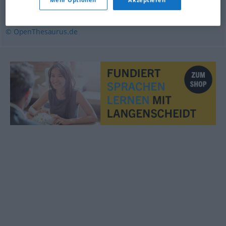
Runde
,
Durchgang
© OpenThesaurus.de