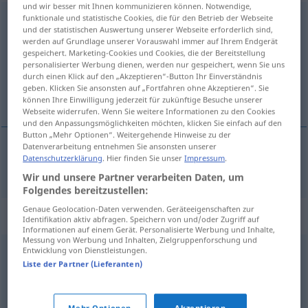
und wir besser mit Ihnen kommunizieren können. Notwendige,
funktionale und statistische Cookies, die für den Betrieb der Webseite
Durchlauf
m
und der statistischen Auswertung unserer Webseite erforderlich sind,
werden auf Grundlage unserer Vorauswahl immer auf Ihrem Endgerät
Übersicht aller Übersetzungen
gespeichert. Marketing-Cookies und Cookies, die der Bereitstellung
(Für mehr Details die Übersetzung anklicken/antippen)
personalisierter Werbung dienen, werden nur gespeichert, wenn Sie uns
durch einen Klick auf den „Akzeptieren“-Button Ihr Einverständnis
geben. Klicken Sie ansonsten auf „Fortfahren ohne Akzeptieren“. Sie
程序
können Ihre Einwilligung jederzeit für zukünftige Besuche unserer
Webseite widerrufen. Wenn Sie weitere Informationen zu den Cookies
und den Anpassungsmöglichkeiten möchten, klicken Sie einfach auf den
Button „Mehr Optionen“. Weitergehende Hinweise zu der
Datenverarbeitung entnehmen Sie ansonsten unserer
Datenschutzerklärung
. Hier finden Sie unser
Impressum
.
程序
[chéngxù]
Durchlauf
EDV
Wir und unsere Partner verarbeiten Daten, um
Folgendes bereitzustellen:
Genaue Geolocation-Daten verwenden. Geräteeigenschaften zur
Synonyme für "Durchlauf"
Identifikation aktiv abfragen. Speichern von und/oder Zugriff auf
Informationen auf einem Gerät. Personalisierte Werbung und Inhalte,
Messung von Werbung und Inhalten, Zielgruppenforschung und
Entwicklung von Dienstleistungen.
Durchgang
,
Drittel (Eishockey)
,
Partie (Sport)
,
Satz
,
Liste der Partner (Lieferanten)
Runde
,
Halbzeit
Mehr Optionen
Akzeptieren