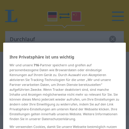
Ihre Privatsphäre ist uns wichtig
Deutsch-Chinesisch Wörterbuch
Durchlauf
Wir und unsere
716
-Partner speichern und greifen auf
Deutsch-Chinesisch Übersetzung
personenbezogene Daten wie Browserdaten oder eindeutige
Kennungen auf Ihrem Gerät zu. Durch Auswahl von Akzeptieren
für "Durchlauf"
aktivieren Sie Tracking-Technologien für die unter „Wir und unsere
Partner verarbeiten Daten, um Ihnen Dienste bereitzustellen“
aufgeführten Zwecke. Wenn Tracker deaktiviert sind, sind manche
Inhalte und Anzeigen möglicherweise nicht mehr so relevant für Sie. Sie
"Durchlauf" Chinesisch
können dieses Menü jederzeit wieder aufrufen, um Ihre Einstellungen zu
ändern oder Ihre Einwilligung zu widerrufen, indem Sie auf den Link
Übersetzung
Privatsphäre-Einstellungen am unteren Rand der Webseite klicken. Ihre
Einstellungen gelten innerhalb unseres Website. Weitere Informationen
finden Sie in unserer Datenschutzerklärung.
„Durchlauf“
: Maskulinum
Wir verwenden Cookies, damit Sie unsere Webseite bestmöglich nutzen