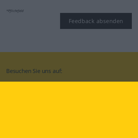
*Pflichtfeld
Feedback absenden
Besuchen Sie uns auf:
facebook
YouTube
Instagram
Langenscheidt