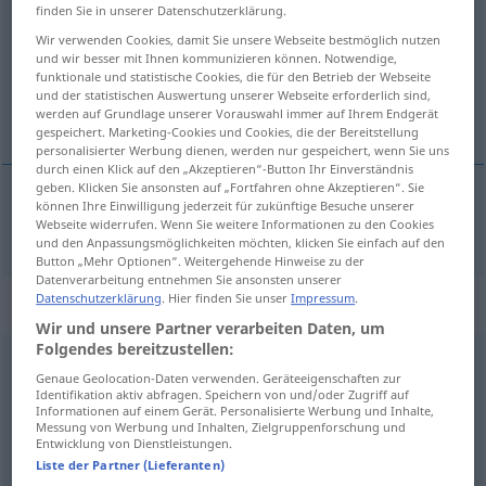
finden Sie in unserer Datenschutzerklärung.
Übersicht aller Übersetzungen
Wir verwenden Cookies, damit Sie unsere Webseite bestmöglich nutzen
und wir besser mit Ihnen kommunizieren können. Notwendige,
(Für mehr Details die Übersetzung anklicken/antippen)
funktionale und statistische Cookies, die für den Betrieb der Webseite
und der statistischen Auswertung unserer Webseite erforderlich sind,
лош
werden auf Grundlage unserer Vorauswahl immer auf Ihrem Endgerät
gespeichert. Marketing-Cookies und Cookies, die der Bereitstellung
personalisierter Werbung dienen, werden nur gespeichert, wenn Sie uns
durch einen Klick auf den „Akzeptieren“-Button Ihr Einverständnis
geben. Klicken Sie ansonsten auf „Fortfahren ohne Akzeptieren“. Sie
können Ihre Einwilligung jederzeit für zukünftige Besuche unserer
лош
schlecht
Webseite widerrufen. Wenn Sie weitere Informationen zu den Cookies
und den Anpassungsmöglichkeiten möchten, klicken Sie einfach auf den
Button „Mehr Optionen“. Weitergehende Hinweise zu der
Datenverarbeitung entnehmen Sie ansonsten unserer
Datenschutzerklärung
. Hier finden Sie unser
Impressum
.
„schlecht“
: Adverb
Wir und unsere Partner verarbeiten Daten, um
Folgendes bereitzustellen:
schlecht
adv
Genaue Geolocation-Daten verwenden. Geräteeigenschaften zur
Identifikation aktiv abfragen. Speichern von und/oder Zugriff auf
Übersicht aller Übersetzungen
Informationen auf einem Gerät. Personalisierte Werbung und Inhalte,
Messung von Werbung und Inhalten, Zielgruppenforschung und
(Für mehr Details die Übersetzung anklicken/antippen)
Entwicklung von Dienstleistungen.
Liste der Partner (Lieferanten)
зле