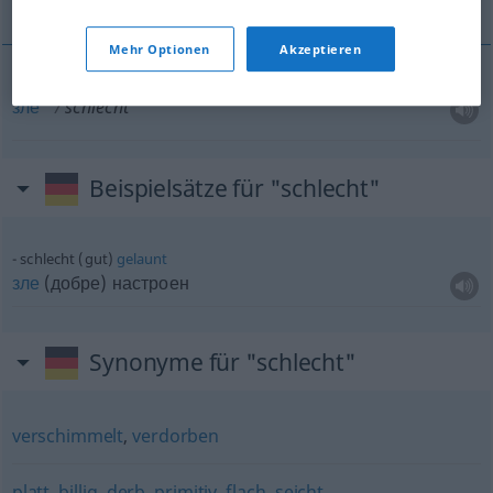
Mehr Optionen
Akzeptieren
зле
schlecht
Beispielsätze für "schlecht"
schlecht (gut)
gelaunt
зле
(добре) настроен
Synonyme für "schlecht"
verschimmelt
,
verdorben
platt
,
billig
,
derb
,
primitiv
,
flach
,
seicht