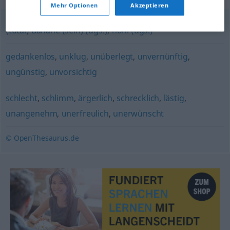
Mehr Optionen
Akzeptieren
(total) Banane (sein) (ugs.)
,
hohl (ugs.)
gedankenlos
,
unklug
,
unüberlegt
,
unvernünftig
,
ungünstig
,
unvorsichtig
schlecht
,
schlimm
,
ärgerlich
,
schrecklich
,
lästig
,
unangenehm
,
unerfreulich
,
unerwünscht
© OpenThesaurus.de