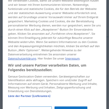
Wir verwenden Cookies, damit Sie unsere Webseite bestmöglich nutzen
und wir besser mit Ihnen kommunizieren können. Notwendige,
Übersicht aller Übersetzungen
funktionale und statistische Cookies, die für den Betrieb der Webseite
und der statistischen Auswertung unserer Webseite erforderlich sind,
(Für mehr Details die Übersetzung anklicken/antippen)
werden auf Grundlage unserer Vorauswahl immer auf Ihrem Endgerät
gespeichert. Marketing-Cookies und Cookies, die der Bereitstellung
глупав, тъп
personalisierter Werbung dienen, werden nur gespeichert, wenn Sie uns
durch einen Klick auf den „Akzeptieren“-Button Ihr Einverständnis
geben. Klicken Sie ansonsten auf „Fortfahren ohne Akzeptieren“. Sie
können Ihre Einwilligung jederzeit für zukünftige Besuche unserer
Webseite widerrufen. Wenn Sie weitere Informationen zu den Cookies
und den Anpassungsmöglichkeiten möchten, klicken Sie einfach auf den
глупав
,
тъп
dumm
Button „Mehr Optionen“. Weitergehende Hinweise zu der
Datenverarbeitung entnehmen Sie ansonsten unserer
Datenschutzerklärung
. Hier finden Sie unser
Impressum
.
Wir und unsere Partner verarbeiten Daten, um
Beispielsätze für "dumm"
Folgendes bereitzustellen:
Genaue Geolocation-Daten verwenden. Geräteeigenschaften zur
Identifikation aktiv abfragen. Speichern von und/oder Zugriff auf
Informationen auf einem Gerät. Personalisierte Werbung und Inhalte,
sich dumm
stellen
Messung von Werbung und Inhalten, Zielgruppenforschung und
преструвам
(
od
правя)
се
на
глупав
Entwicklung von Dienstleistungen.
Liste der Partner (Lieferanten)
Synonyme für "dumm"