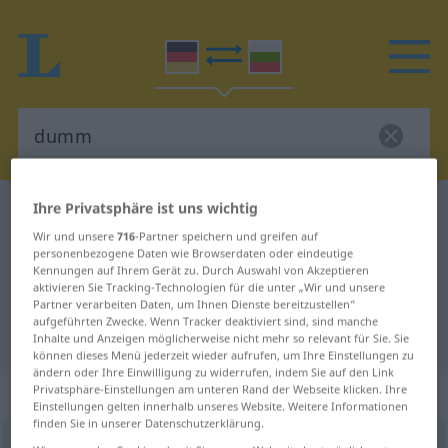
Ihre Privatsphäre ist uns wichtig
Deutsch-Bulgarisch Wörterbuch
dumm
Wir und unsere
716
-Partner speichern und greifen auf
Deutsch-Bulgarisch Übersetzung
personenbezogene Daten wie Browserdaten oder eindeutige
Kennungen auf Ihrem Gerät zu. Durch Auswahl von Akzeptieren
für "dumm"
aktivieren Sie Tracking-Technologien für die unter „Wir und unsere
Partner verarbeiten Daten, um Ihnen Dienste bereitzustellen“
aufgeführten Zwecke. Wenn Tracker deaktiviert sind, sind manche
"dumm" Bulgarisch Übersetzung
Inhalte und Anzeigen möglicherweise nicht mehr so relevant für Sie. Sie
können dieses Menü jederzeit wieder aufrufen, um Ihre Einstellungen zu
ändern oder Ihre Einwilligung zu widerrufen, indem Sie auf den Link
„dumm“
Privatsphäre-Einstellungen am unteren Rand der Webseite klicken. Ihre
Einstellungen gelten innerhalb unseres Website. Weitere Informationen
finden Sie in unserer Datenschutzerklärung.
dumm