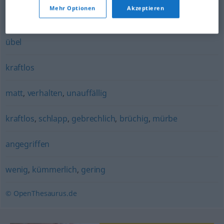
müde
Mehr Optionen
Akzeptieren
bescheiden (ugs., verhüllend)
,
schlecht (Hauptform)
,
übel
kraftlos
matt
,
verhalten
,
unauffällig
kraftlos
,
schlapp
,
gebrechlich
,
brüchig
,
mürbe
angegriffen
wenig
,
kümmerlich
,
gering
© OpenThesaurus.de