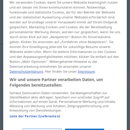
Wir verwenden Cookies, damit Sie unsere Webseite bestmöglich nutzen
und wir besser mit Ihnen kommunizieren können. Notwendige,
Übersicht aller Übersetzungen
funktionale und statistische Cookies, die für den Betrieb der Webseite
und der statistischen Auswertung unserer Webseite erforderlich sind,
(Für mehr Details die Übersetzung anklicken/antippen)
werden auf Grundlage unserer Vorauswahl immer auf Ihrem Endgerät
gespeichert. Marketing-Cookies und Cookies, die der Bereitstellung
слаб
personalisierter Werbung dienen, werden nur gespeichert, wenn Sie uns
durch einen Klick auf den „Akzeptieren“-Button Ihr Einverständnis
geben. Klicken Sie ansonsten auf „Fortfahren ohne Akzeptieren“. Sie
können Ihre Einwilligung jederzeit für zukünftige Besuche unserer
Webseite widerrufen. Wenn Sie weitere Informationen zu den Cookies
und den Anpassungsmöglichkeiten möchten, klicken Sie einfach auf den
слаб
schwach
Button „Mehr Optionen“. Weitergehende Hinweise zu der
Datenverarbeitung entnehmen Sie ansonsten unserer
Datenschutzerklärung
. Hier finden Sie unser
Impressum
.
Wir und unsere Partner verarbeiten Daten, um
Synonyme für "schwach"
Folgendes bereitzustellen:
Genaue Geolocation-Daten verwenden. Geräteeigenschaften zur
Identifikation aktiv abfragen. Speichern von und/oder Zugriff auf
unfähig
Informationen auf einem Gerät. Personalisierte Werbung und Inhalte,
Messung von Werbung und Inhalten, Zielgruppenforschung und
Entwicklung von Dienstleistungen.
billig (ugs.)
,
traurig (ugs.)
,
kümmerlich
,
ärmlich
Liste der Partner (Lieferanten)