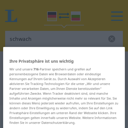
Deutsch-Bulgarisch Wörterbuch
schwach
Ihre Privatsphäre ist uns wichtig
Deutsch-Bulgarisch Übersetzung
Wir und unsere
716
-Partner speichern und greifen auf
personenbezogene Daten wie Browserdaten oder eindeutige
für "schwach"
Kennungen auf Ihrem Gerät zu. Durch Auswahl von Akzeptieren
aktivieren Sie Tracking-Technologien für die unter „Wir und unsere
Partner verarbeiten Daten, um Ihnen Dienste bereitzustellen“
aufgeführten Zwecke. Wenn Tracker deaktiviert sind, sind manche
"schwach" Bulgarisch Übersetzung
Inhalte und Anzeigen möglicherweise nicht mehr so relevant für Sie. Sie
können dieses Menü jederzeit wieder aufrufen, um Ihre Einstellungen zu
ändern oder Ihre Einwilligung zu widerrufen, indem Sie auf den Link
„schwach“
Privatsphäre-Einstellungen am unteren Rand der Webseite klicken. Ihre
Einstellungen gelten innerhalb unseres Website. Weitere Informationen
finden Sie in unserer Datenschutzerklärung.
schwach