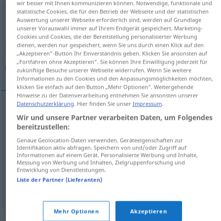
wir besser mit Ihnen kommunizieren können. Notwendige, funktionale und
statistische Cookies, die für den Betrieb der Webseite und der statistischen
unanständig
adj
Auswertung unserer Webseite erforderlich sind, werden auf Grundlage
unserer Vorauswahl immer auf Ihrem Endgerät gespeichert. Marketing-
Übersicht aller Übersetzungen
Cookies und Cookies, die der Bereitstellung personalisierter Werbung
dienen, werden nur gespeichert, wenn Sie uns durch einen Klick auf den
(Für mehr Details die Übersetzung anklicken/antippen)
„Akzeptieren“-Button Ihr Einverständnis geben. Klicken Sie ansonsten auf
„Fortfahren ohne Akzeptieren“. Sie können Ihre Einwilligung jederzeit für
بذيء, فاحش, خليع, غير لائق
zukünftige Besuche unserer Webseite widerrufen. Wenn Sie weitere
Informationen zu den Cookies und den Anpassungsmöglichkeiten möchten,
klicken Sie einfach auf den Button „Mehr Optionen“. Weitergehende
Hinweise zu der Datenverarbeitung entnehmen Sie ansonsten unserer
Datenschutzerklärung
. Hier finden Sie unser
Impressum
.
[baˈðiːʔ]
unanständig
Wir und unsere Partner verarbeiten Daten, um Folgendes
بذيء
bereitzustellen:
[faːħiʃ]
unanständig
(
a.
Witz)
فاحش
Genaue Geolocation-Daten verwenden. Geräteeigenschaften zur
Identifikation aktiv abfragen. Speichern von und/oder Zugriff auf
Informationen auf einem Gerät. Personalisierte Werbung und Inhalte,
[xaˈliːʕ]
unanständig
Bild, Lied
خليع
Messung von Werbung und Inhalten, Zielgruppenforschung und
Entwicklung von Dienstleistungen.
Liste der Partner (Lieferanten)
غير
[ɣ. laːʔiq]
unanständig
Verhalten
لائق
Mehr Optionen
Akzeptieren