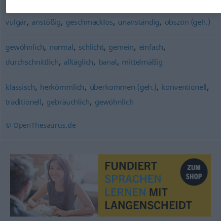
,
,
,
,
vulgär
anstößig
geschmacklos
unanständig
obszön (geh.)
,
,
,
,
,
gewöhnlich
normal
schlicht
gemein
einfach
,
,
,
durchschnittlich
alltäglich
banal
mittelmäßig
,
,
,
,
klassisch
herkömmlich
überkommen (geh.)
konventionell
,
,
traditionell
gebräuchlich
gewöhnlich
© OpenThesaurus.de