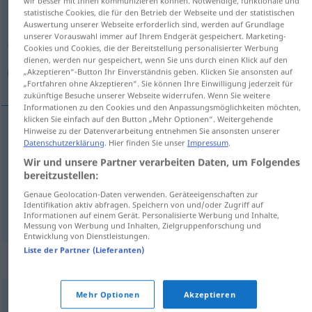
wir besser mit Ihnen kommunizieren können. Notwendige, funktionale und
statistische Cookies, die für den Betrieb der Webseite und der statistischen
Übersicht aller Übersetzungen
Auswertung unserer Webseite erforderlich sind, werden auf Grundlage
unserer Vorauswahl immer auf Ihrem Endgerät gespeichert. Marketing-
(Für mehr Details die Übersetzung anklicken/antippen)
Cookies und Cookies, die der Bereitstellung personalisierter Werbung
dienen, werden nur gespeichert, wenn Sie uns durch einen Klick auf den
عادي, مبتذل, سوقي
„Akzeptieren“-Button Ihr Einverständnis geben. Klicken Sie ansonsten auf
„Fortfahren ohne Akzeptieren“. Sie können Ihre Einwilligung jederzeit für
zukünftige Besuche unserer Webseite widerrufen. Wenn Sie weitere
Informationen zu den Cookies und den Anpassungsmöglichkeiten möchten,
klicken Sie einfach auf den Button „Mehr Optionen“. Weitergehende
Hinweise zu der Datenverarbeitung entnehmen Sie ansonsten unserer
[ʕaːdiː]
ordinär
(gewöhnlich)
Datenschutzerklärung
. Hier finden Sie unser
Impressum
.
عادي
Wir und unsere Partner verarbeiten Daten, um Folgendes
bereitzustellen:
[mubˈtaðal]
ordinär
(vulgär)
مبتذل
Genaue Geolocation-Daten verwenden. Geräteeigenschaften zur
Identifikation aktiv abfragen. Speichern von und/oder Zugriff auf
[suːqiː]
ordinär
(gemein)
سوقي
Informationen auf einem Gerät. Personalisierte Werbung und Inhalte,
Messung von Werbung und Inhalten, Zielgruppenforschung und
Entwicklung von Dienstleistungen.
Liste der Partner (Lieferanten)
Synonyme für "ordinär"
Mehr Optionen
Akzeptieren
billig