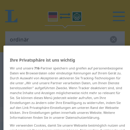
Ihre Privatsphäre ist uns wichtig
Deutsch-Arabisch Wörterbuch
ordinär
Wir und unsere
716
-Partner speichern und greifen auf personenbezogene
Deutsch-Arabisch Übersetzung für
Daten wie Browserdaten oder eindeutige Kennungen auf Ihrem Gerät zu.
Durch Auswahl von Akzeptieren aktivieren Sie Tracking-Technologien für
"ordinär"
die unter „Wir und unsere Partner verarbeiten Daten, um Ihnen Dienste
bereitzustellen“ aufgeführten Zwecke. Wenn Tracker deaktiviert sind, sind
manche Inhalte und Anzeigen möglicherweise nicht mehr so relevant für
"ordinär" Arabisch Übersetzung
Sie. Sie können dieses Menü jederzeit wieder aufrufen, um Ihre
Einstellungen zu ändern oder Ihre Einwilligung zu widerrufen, indem Sie
auf den Link Privatsphäre-Einstellungen am unteren Rand der Webseite
„ordinär“
: Adjektiv
klicken. Ihre Einstellungen gelten innerhalb unseres Website. Weitere
Informationen finden Sie in unserer Datenschutzerklärung.
Wir verwenden Cookies, damit Sie unsere Webseite bestmöglich nutzen und
ordinär
adj