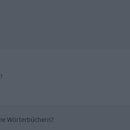
h?
ine Wörterbüchern?