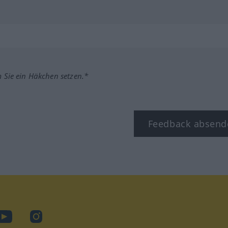
m Sie ein Häkchen setzen.*
Feedback absend
book
YouTube
Instagram