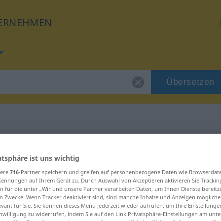
ERNEHMEN
Übersetzen
 für "vulgär"
atsphäre ist uns wichtig
sere
716
-Partner speichern und greifen auf personenbezogene Daten wie Browserdat
Kennungen auf Ihrem Gerät zu. Durch Auswahl von Akzeptieren aktivieren Sie Trackin
n für die unter „Wir und unsere Partner verarbeiten Daten, um Ihnen Dienste bereitz
n Zwecke. Wenn Tracker deaktiviert sind, sind manche Inhalte und Anzeigen mögliche
evant für Sie. Sie können dieses Menü jederzeit wieder aufrufen, um Ihre Einstellung
inwilligung zu widerrufen, indem Sie auf den Link Privatsphäre-Einstellungen am unt