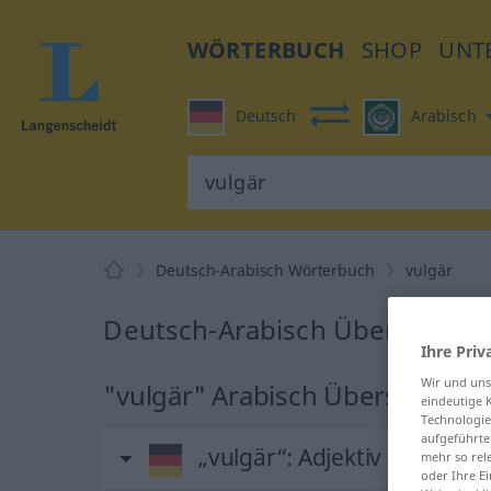
WÖRTERBUCH
SHOP
UNT
Deutsch
Arabisch
Deutsch-Arabisch Wörterbuch
vulgär
Deutsch-Arabisch Übersetzung
Ihre Priv
Wir und un
"vulgär" Arabisch Übersetzung
eindeutige 
Technologie
aufgeführte
„vulgär“
: Adjektiv
mehr so rel
oder Ihre E