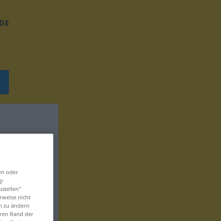
DE
en oder
g-
ustellen“
rweise nicht
en zu ändern
eren Rand der