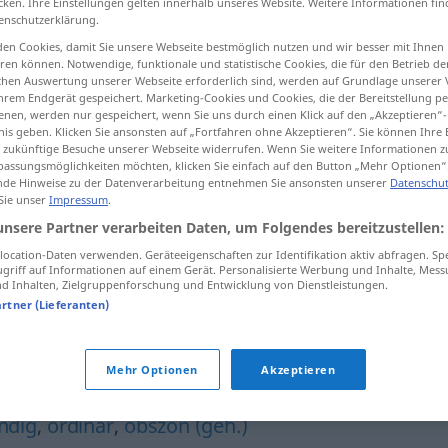
cken. Ihre Einstellungen gelten innerhalb unseres Website. Weitere Informationen fin
enschutzerklärung.
en Cookies, damit Sie unsere Webseite bestmöglich nutzen und wir besser mit Ihnen
en können. Notwendige, funktionale und statistische Cookies, die für den Betrieb d
ischen Auswertung unserer Webseite erforderlich sind, werden auf Grundlage unserer
tippen)
hrem Endgerät gespeichert. Marketing-Cookies und Cookies, die der Bereitstellung per
nen, werden nur gespeichert, wenn Sie uns durch einen Klick auf den „Akzeptieren“-
nis geben. Klicken Sie ansonsten auf „Fortfahren ohne Akzeptieren“. Sie können Ihre 
ür zukünftige Besuche unserer Webseite widerrufen. Wenn Sie weitere Informationen 
assungsmöglichkeiten möchten, klicken Sie einfach auf den Button „Mehr Optionen“
de Hinweise zu der Datenverarbeitung entnehmen Sie ansonsten unserer
Datenschut
 Sie unser
Impressum
.
سو
vulgär
[suːqiː]
unsere Partner verarbeiten Daten, um Folgendes bereitzustellen:
ocation-Daten verwenden. Geräteeigenschaften zur Identifikation aktiv abfragen. Sp
griff auf Informationen auf einem Gerät. Personalisierte Werbung und Inhalte, Mes
vulgär
aðal]
a.
Person
 Inhalten, Zielgruppenforschung und Entwicklung von Dienstleistungen.
artner (Lieferanten)
Mehr Optionen
Akzeptieren
ndig
,
ordinär
,
obszön (geh.)