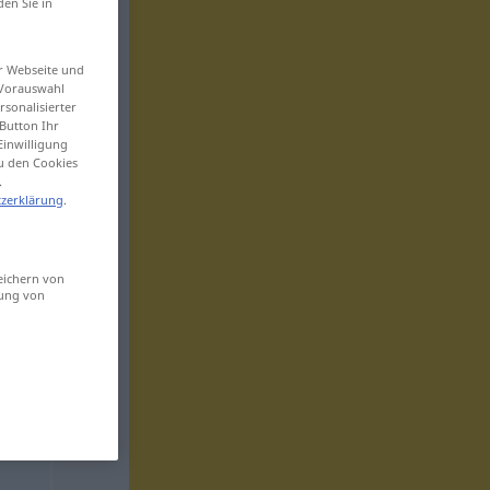
den Sie in
er Webseite und
 Vorauswahl
sonalisierter
Button Ihr
Einwilligung
zu den Cookies
.
zerklärung
.
eichern von
sung von