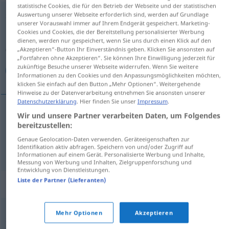
statistische Cookies, die für den Betrieb der Webseite und der statistischen
schweinisch
Auswertung unserer Webseite erforderlich sind, werden auf Grundlage
adj
FIG
unserer Vorauswahl immer auf Ihrem Endgerät gespeichert. Marketing-
Cookies und Cookies, die der Bereitstellung personalisierter Werbung
Übersicht aller Übersetzungen
dienen, werden nur gespeichert, wenn Sie uns durch einen Klick auf den
(Für mehr Details die Übersetzung anklicken/antippen)
„Akzeptieren“-Button Ihr Einverständnis geben. Klicken Sie ansonsten auf
„Fortfahren ohne Akzeptieren“. Sie können Ihre Einwilligung jederzeit für
zukünftige Besuche unserer Webseite widerrufen. Wenn Sie weitere
قذر, بذيء
Informationen zu den Cookies und den Anpassungsmöglichkeiten möchten,
klicken Sie einfach auf den Button „Mehr Optionen“. Weitergehende
Hinweise zu der Datenverarbeitung entnehmen Sie ansonsten unserer
Datenschutzerklärung
. Hier finden Sie unser
Impressum
.
Wir und unsere Partner verarbeiten Daten, um Folgendes
[qaðir]
schweinisch
قذر
bereitzustellen:
Genaue Geolocation-Daten verwenden. Geräteeigenschaften zur
[baˈðiːʔ]
schweinisch
(obszön)
بذيء
Identifikation aktiv abfragen. Speichern von und/oder Zugriff auf
Informationen auf einem Gerät. Personalisierte Werbung und Inhalte,
Messung von Werbung und Inhalten, Zielgruppenforschung und
Entwicklung von Dienstleistungen.
Liste der Partner (Lieferanten)
Synonyme für "schweinisch"
Mehr Optionen
Akzeptieren
,
,
,
,
schmutzig (fig.)
dreckig (ugs., fig.)
anstößig
unzüchtig