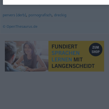
,
,
unsittlich
unanständig
obszön
,
,
pervers (derb)
pornografisch
dreckig
© OpenThesaurus.de